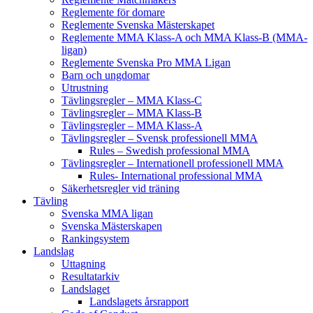
Reglemente för domare
Reglemente Svenska Mästerskapet
Reglemente MMA Klass-A och MMA Klass-B (MMA-
ligan)
Reglemente Svenska Pro MMA Ligan
Barn och ungdomar
Utrustning
Tävlingsregler – MMA Klass-C
Tävlingsregler – MMA Klass-B
Tävlingsregler – MMA Klass-A
Tävlingsregler – Svensk professionell MMA
Rules – Swedish professional MMA
Tävlingsregler – Internationell professionell MMA
Rules- International professional MMA
Säkerhetsregler vid träning
Tävling
Svenska MMA ligan
Svenska Mästerskapen
Rankingsystem
Landslag
Uttagning
Resultatarkiv
Landslaget
Landslagets årsrapport