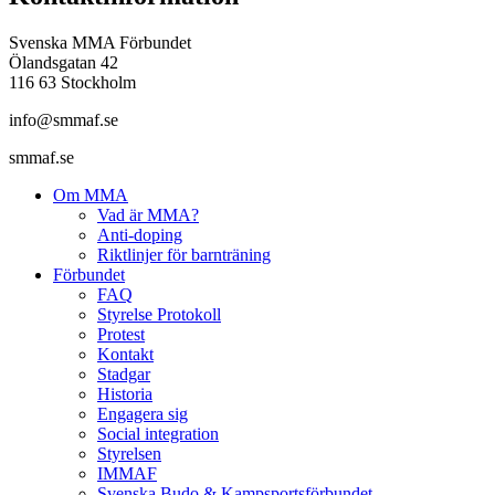
Svenska MMA Förbundet
Ölandsgatan 42
116 63 Stockholm
info@smmaf.se
smmaf.se
Om MMA
Vad är MMA?
Anti-doping
Riktlinjer för barnträning
Förbundet
FAQ
Styrelse Protokoll
Protest
Kontakt
Stadgar
Historia
Engagera sig
Social integration
Styrelsen
IMMAF
Svenska Budo & Kampsportsförbundet