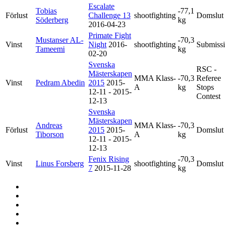
Escalate
Tobias
-77,1
Förlust
Challenge 13
shootfighting
Domslut
Söderberg
kg
2016-04-23
Primate Fight
Mustanser AL-
-70,3
Vinst
Night
2016-
shootfighting
Submiss
Tameemi
kg
02-20
Svenska
RSC -
Mästerskapen
MMA Klass-
-70,3
Referee
Vinst
Pedram Abedin
2015
2015-
A
kg
Stops
12-11 - 2015-
Contest
12-13
Svenska
Mästerskapen
Andreas
MMA Klass-
-70,3
Förlust
2015
2015-
Domslut
Tiborson
A
kg
12-11 - 2015-
12-13
Fenix Rising
-70,3
Vinst
Linus Forsberg
shootfighting
Domslut
7
2015-11-28
kg