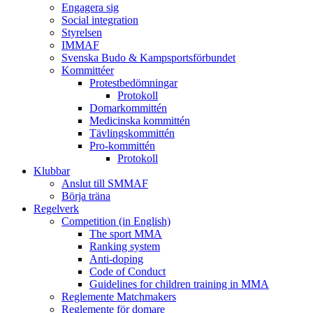
Engagera sig
Social integration
Styrelsen
IMMAF
Svenska Budo & Kampsportsförbundet
Kommittéer
Protestbedömningar
Protokoll
Domarkommittén
Medicinska kommittén
Tävlingskommittén
Pro-kommittén
Protokoll
Klubbar
Anslut till SMMAF
Börja träna
Regelverk
Competition (in English)
The sport MMA
Ranking system
Anti-doping
Code of Conduct
Guidelines for children training in MMA
Reglemente Matchmakers
Reglemente för domare