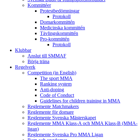
Kommittéer
Protestbedömningar
Protokoll
Domarkommittén
Medicinska kommittén
Tävlingskommittén
Pro-kommittén
Protokoll
Klubbar
Anslut till SMMAF
Börja träna
Regelverk
Competition (in English)
The sport MMA
Ranking system
Anti-doping
Code of Conduct
Guidelines for children training in MMA
Reglemente Matchmakers
Reglemente för domare
Reglemente Svenska Mästerskapet
Reglemente MMA Klass-A och MMA Klass-B (MMA-
ligan)
Reglemente Svenska Pro MMA Ligan