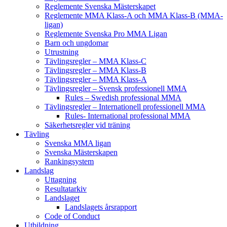
Reglemente Svenska Mästerskapet
Reglemente MMA Klass-A och MMA Klass-B (MMA-
ligan)
Reglemente Svenska Pro MMA Ligan
Barn och ungdomar
Utrustning
Tävlingsregler – MMA Klass-C
Tävlingsregler – MMA Klass-B
Tävlingsregler – MMA Klass-A
Tävlingsregler – Svensk professionell MMA
Rules – Swedish professional MMA
Tävlingsregler – Internationell professionell MMA
Rules- International professional MMA
Säkerhetsregler vid träning
Tävling
Svenska MMA ligan
Svenska Mästerskapen
Rankingsystem
Landslag
Uttagning
Resultatarkiv
Landslaget
Landslagets årsrapport
Code of Conduct
Utbildning