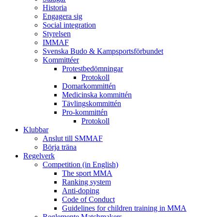
Historia
Engagera sig
Social integration
Styrelsen
IMMAF
Svenska Budo & Kampsportsförbundet
Kommittéer
Protestbedömningar
Protokoll
Domarkommittén
Medicinska kommittén
Tävlingskommittén
Pro-kommittén
Protokoll
Klubbar
Anslut till SMMAF
Börja träna
Regelverk
Competition (in English)
The sport MMA
Ranking system
Anti-doping
Code of Conduct
Guidelines for children training in MMA
Reglemente Matchmakers