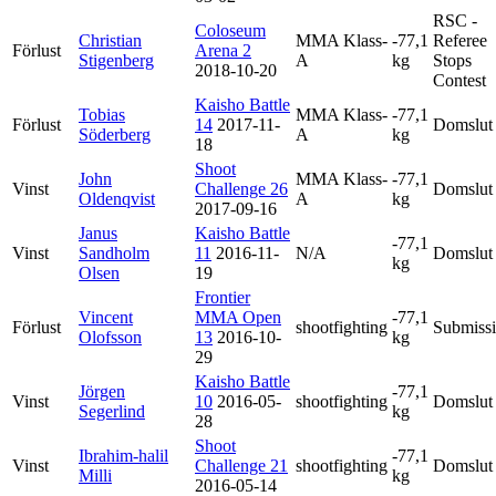
RSC -
Coloseum
Christian
MMA Klass-
-77,1
Referee
Förlust
Arena 2
Stigenberg
A
kg
Stops
2018-10-20
Contest
Kaisho Battle
Tobias
MMA Klass-
-77,1
Förlust
14
2017-11-
Domslut
Söderberg
A
kg
18
Shoot
John
MMA Klass-
-77,1
Vinst
Challenge 26
Domslut
Oldenqvist
A
kg
2017-09-16
Janus
Kaisho Battle
-77,1
Vinst
Sandholm
11
2016-11-
N/A
Domslut
kg
Olsen
19
Frontier
Vincent
MMA Open
-77,1
Förlust
shootfighting
Submiss
Olofsson
13
2016-10-
kg
29
Kaisho Battle
Jörgen
-77,1
Vinst
10
2016-05-
shootfighting
Domslut
Segerlind
kg
28
Shoot
Ibrahim-halil
-77,1
Vinst
Challenge 21
shootfighting
Domslut
Milli
kg
2016-05-14