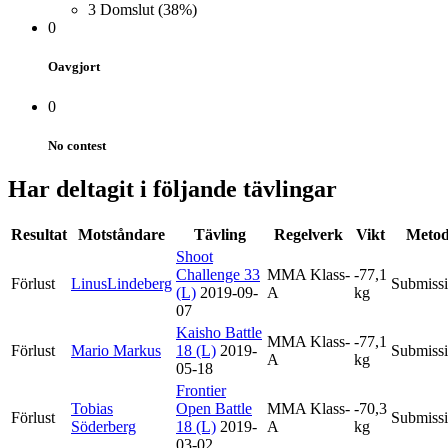
3
Domslut
(38%)
0
Oavgjort
0
No contest
Har deltagit i följande tävlingar
Resultat
Motståndare
Tävling
Regelverk
Vikt
Meto
Shoot
Challenge 33
MMA Klass-
-77,1
Förlust
LinusLindeberg
Submiss
(L)
2019-09-
A
kg
07
Kaisho Battle
MMA Klass-
-77,1
Förlust
Mario Markus
18 (L)
2019-
Submiss
A
kg
05-18
Frontier
Tobias
Open Battle
MMA Klass-
-70,3
Förlust
Submiss
Söderberg
18 (L)
2019-
A
kg
03-02