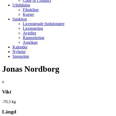
Code of Conduct
Utbildning
Filmklipp
Kurser
Sanktion
Licensierade funktionärer
Licensiering
Avgifter
Rapportering
Ansökan
Kalender
Nyheter
Sponsring
Jonas Nordborg
o
Vikt
-70,3 kg
Längd