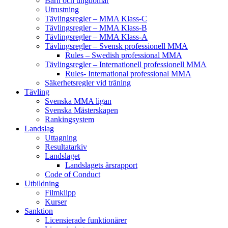
Barn och ungdomar
Utrustning
Tävlingsregler – MMA Klass-C
Tävlingsregler – MMA Klass-B
Tävlingsregler – MMA Klass-A
Tävlingsregler – Svensk professionell MMA
Rules – Swedish professional MMA
Tävlingsregler – Internationell professionell MMA
Rules- International professional MMA
Säkerhetsregler vid träning
Tävling
Svenska MMA ligan
Svenska Mästerskapen
Rankingsystem
Landslag
Uttagning
Resultatarkiv
Landslaget
Landslagets årsrapport
Code of Conduct
Utbildning
Filmklipp
Kurser
Sanktion
Licensierade funktionärer