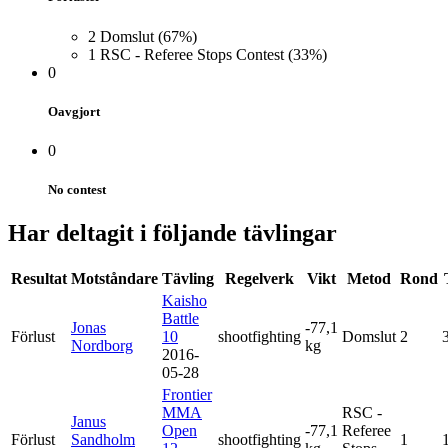
2
Domslut
(67%)
1
RSC - Referee Stops Contest
(33%)
0
Oavgjort
0
No contest
Har deltagit i följande tävlingar
Resultat
Motståndare
Tävling
Regelverk
Vikt
Metod
Rond
Kaisho
Battle
Jonas
-77,1
Förlust
10
shootfighting
Domslut
2
Nordborg
kg
2016-
05-28
Frontier
MMA
RSC -
Janus
Open
-77,1
Referee
Förlust
Sandholm
shootfighting
1