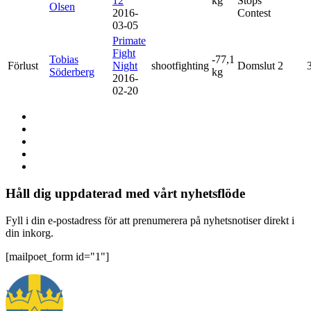
12
kg
Stops
Olsen
2016-
Contest
03-05
Primate
Fight
Tobias
-77,1
Förlust
Night
shootfighting
Domslut
2
Söderberg
kg
2016-
02-20
Håll dig uppdaterad med vårt nyhetsflöde
Fyll i din e-postadress för att prenumerera på nyhetsnotiser direkt i
din inkorg.
[mailpoet_form id="1"]