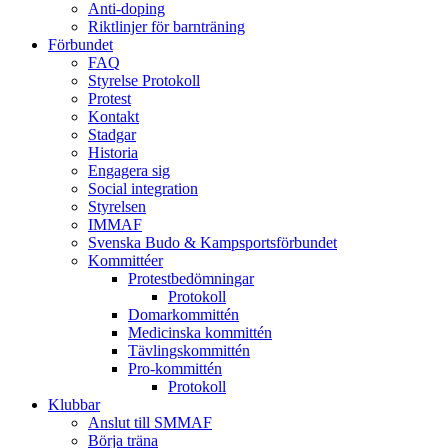
Anti-doping
Riktlinjer för barnträning
Förbundet
FAQ
Styrelse Protokoll
Protest
Kontakt
Stadgar
Historia
Engagera sig
Social integration
Styrelsen
IMMAF
Svenska Budo & Kampsportsförbundet
Kommittéer
Protestbedömningar
Protokoll
Domarkommittén
Medicinska kommittén
Tävlingskommittén
Pro-kommittén
Protokoll
Klubbar
Anslut till SMMAF
Börja träna