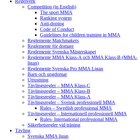
Regelverk
Competition (in English)
The sport MMA
Ranking system
Anti-doping
Code of Conduct
Guidelines for children training in MMA
Reglemente Matchmakers
Reglemente för domare
Reglemente Svenska Mästerskapet
Reglemente MMA Klass-A och MMA Klass-B (MMA-
ligan)
Reglemente Svenska Pro MMA Ligan
Barn och ungdomar
Utrustning
Tävlingsregler – MMA Klass-C
Tävlingsregler – MMA Klass-B
Tävlingsregler – MMA Klass-A
Tävlingsregler – Svensk professionell MMA
Rules – Swedish professional MMA
Tävlingsregler – Internationell professionell MMA
Rules- International professional MMA
Säkerhetsregler vid träning
Tävling
Svenska MMA ligan