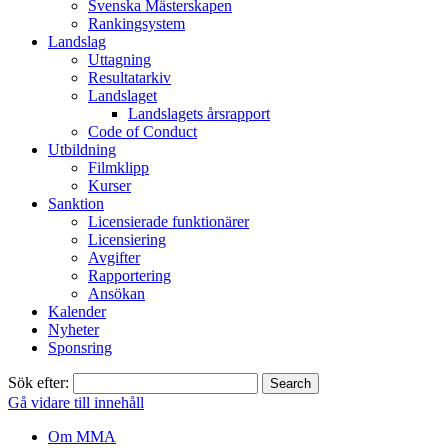
Svenska Mästerskapen
Rankingsystem
Landslag
Uttagning
Resultatarkiv
Landslaget
Landslagets årsrapport
Code of Conduct
Utbildning
Filmklipp
Kurser
Sanktion
Licensierade funktionärer
Licensiering
Avgifter
Rapportering
Ansökan
Kalender
Nyheter
Sponsring
Sök efter:
Gå vidare till innehåll
Om MMA