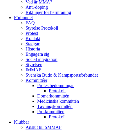
Vad är MMA?
Anti-doping
Riktlinjer för barnträning
Förbundet
FAQ
Styrelse Protokoll
Protest
Kontakt
Stadgar
Historia
Engagera sig
Social integration
Styrelsen
IMMAF
Svenska Budo & Kampsportsförbundet
Kommittéer
Protestbedömningar
Protokoll
Domarkommittén
Medicinska kommittén
Tävlingskommittén
Pro-kommittén
Protokoll
Klubbar
Anslut till SMMAF