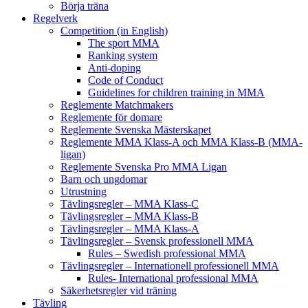
Börja träna
Regelverk
Competition (in English)
The sport MMA
Ranking system
Anti-doping
Code of Conduct
Guidelines for children training in MMA
Reglemente Matchmakers
Reglemente för domare
Reglemente Svenska Mästerskapet
Reglemente MMA Klass-A och MMA Klass-B (MMA-
ligan)
Reglemente Svenska Pro MMA Ligan
Barn och ungdomar
Utrustning
Tävlingsregler – MMA Klass-C
Tävlingsregler – MMA Klass-B
Tävlingsregler – MMA Klass-A
Tävlingsregler – Svensk professionell MMA
Rules – Swedish professional MMA
Tävlingsregler – Internationell professionell MMA
Rules- International professional MMA
Säkerhetsregler vid träning
Tävling