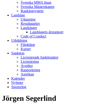
Svenska MMA ligan
Svenska Mästerskapen
Rankingsystem
Landslag
Uttagning
Resultatarkiv
Landslaget
Landslagets årsrapport
Code of Conduct
Utbildning
Filmklipp
Kurser
Sanktion
Licensierade funktionärer
Licensiering
Avgifter
Rapportering
Ansökan
Kalender
Nyheter
Sponsring
Jörgen Segerlind