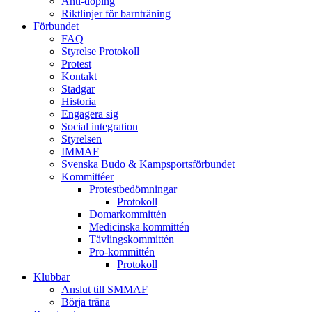
Anti-doping
Riktlinjer för barnträning
Förbundet
FAQ
Styrelse Protokoll
Protest
Kontakt
Stadgar
Historia
Engagera sig
Social integration
Styrelsen
IMMAF
Svenska Budo & Kampsportsförbundet
Kommittéer
Protestbedömningar
Protokoll
Domarkommittén
Medicinska kommittén
Tävlingskommittén
Pro-kommittén
Protokoll
Klubbar
Anslut till SMMAF
Börja träna