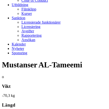
Code of Conduct
Utbildning
Filmklipp
Kurser
Sanktion
Licensierade funktionärer
Licensiering
Avgifter
Rapportering
Ansökan
Kalender
Nyheter
Sponsring
Mustanser AL-Tameemi
o
Vikt
-70,3 kg
Längd