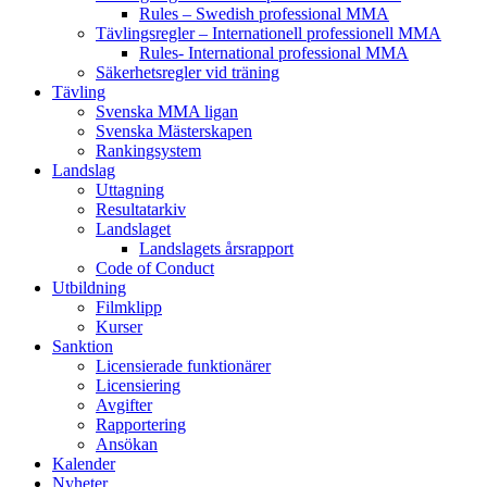
Rules – Swedish professional MMA
Tävlingsregler – Internationell professionell MMA
Rules- International professional MMA
Säkerhetsregler vid träning
Tävling
Svenska MMA ligan
Svenska Mästerskapen
Rankingsystem
Landslag
Uttagning
Resultatarkiv
Landslaget
Landslagets årsrapport
Code of Conduct
Utbildning
Filmklipp
Kurser
Sanktion
Licensierade funktionärer
Licensiering
Avgifter
Rapportering
Ansökan
Kalender
Nyheter