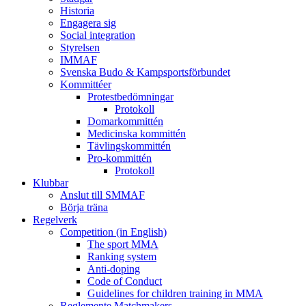
Historia
Engagera sig
Social integration
Styrelsen
IMMAF
Svenska Budo & Kampsportsförbundet
Kommittéer
Protestbedömningar
Protokoll
Domarkommittén
Medicinska kommittén
Tävlingskommittén
Pro-kommittén
Protokoll
Klubbar
Anslut till SMMAF
Börja träna
Regelverk
Competition (in English)
The sport MMA
Ranking system
Anti-doping
Code of Conduct
Guidelines for children training in MMA
Reglemente Matchmakers