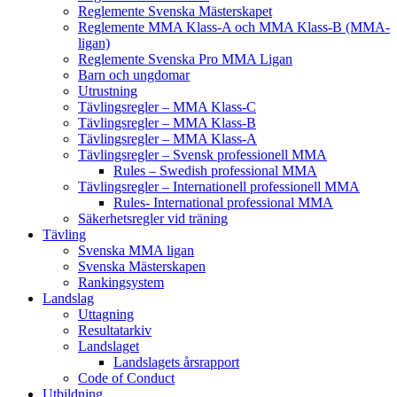
Reglemente Svenska Mästerskapet
Reglemente MMA Klass-A och MMA Klass-B (MMA-
ligan)
Reglemente Svenska Pro MMA Ligan
Barn och ungdomar
Utrustning
Tävlingsregler – MMA Klass-C
Tävlingsregler – MMA Klass-B
Tävlingsregler – MMA Klass-A
Tävlingsregler – Svensk professionell MMA
Rules – Swedish professional MMA
Tävlingsregler – Internationell professionell MMA
Rules- International professional MMA
Säkerhetsregler vid träning
Tävling
Svenska MMA ligan
Svenska Mästerskapen
Rankingsystem
Landslag
Uttagning
Resultatarkiv
Landslaget
Landslagets årsrapport
Code of Conduct
Utbildning