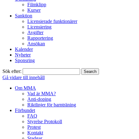
Filmklipp
Kurser
Sanktion
Licensierade funktionärer
Licensiering
Avgifter
Rapportering
Ansökan
Kalender
Nyheter
Sponsring
Sök efter:
Gå vidare till innehåll
Om MMA
Vad är MMA?
Anti-doping
Riktlinjer för barnträning
Förbundet
FAQ
Styrelse Protokoll
Protest
Kontakt
Stadgar