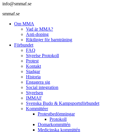
info@smmaf.se
smmaf.se
Om MMA
Vad är MMA?
Anti-doping
Riktlinjer för barnträning
Förbundet
FAQ
Styrelse Protokoll
Protest
Kontakt
Stadgar
Historia
Engagera sig
Social integration
Styrelsen
IMMAF
Svenska Budo & Kampsportsförbundet
Kommittéer
Protestbedömningar
Protokoll
Domarkommittén
Medicinska kommittén