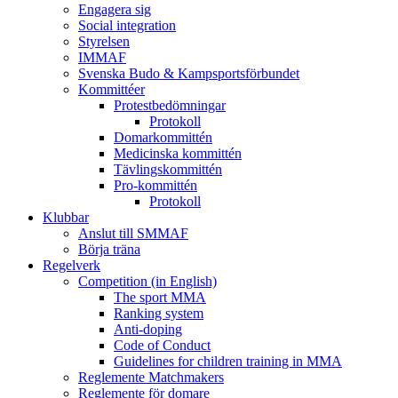
Engagera sig
Social integration
Styrelsen
IMMAF
Svenska Budo & Kampsportsförbundet
Kommittéer
Protestbedömningar
Protokoll
Domarkommittén
Medicinska kommittén
Tävlingskommittén
Pro-kommittén
Protokoll
Klubbar
Anslut till SMMAF
Börja träna
Regelverk
Competition (in English)
The sport MMA
Ranking system
Anti-doping
Code of Conduct
Guidelines for children training in MMA
Reglemente Matchmakers
Reglemente för domare