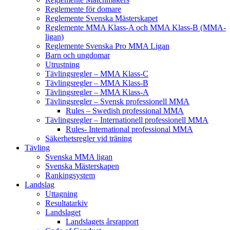
Reglemente för domare
Reglemente Svenska Mästerskapet
Reglemente MMA Klass-A och MMA Klass-B (MMA-
ligan)
Reglemente Svenska Pro MMA Ligan
Barn och ungdomar
Utrustning
Tävlingsregler – MMA Klass-C
Tävlingsregler – MMA Klass-B
Tävlingsregler – MMA Klass-A
Tävlingsregler – Svensk professionell MMA
Rules – Swedish professional MMA
Tävlingsregler – Internationell professionell MMA
Rules- International professional MMA
Säkerhetsregler vid träning
Tävling
Svenska MMA ligan
Svenska Mästerskapen
Rankingsystem
Landslag
Uttagning
Resultatarkiv
Landslaget
Landslagets årsrapport