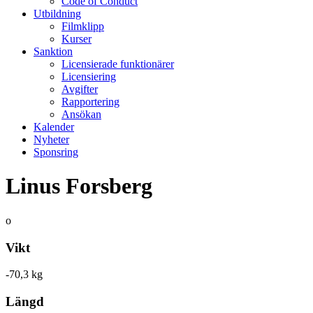
Code of Conduct
Utbildning
Filmklipp
Kurser
Sanktion
Licensierade funktionärer
Licensiering
Avgifter
Rapportering
Ansökan
Kalender
Nyheter
Sponsring
Linus Forsberg
o
Vikt
-70,3 kg
Längd