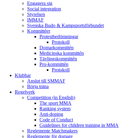
Engagera sig
Social integration
Styrelsen
IMMAF
Svenska Budo & Kampsportsförbundet
Kommittéer
Protestbedömningar
Protokoll
Domarkommittén
Medicinska kommittén
Tävlingskommittén
Pro-kommittén
Protokoll
Klubbar
Anslut till SMMAF
Börja träna
Regelverk
Competition (in English)
The sport MMA
Ranking system
Anti-doping
Code of Conduct
Guidelines for children training in MMA
Reglemente Matchmakers
Reglemente för domare