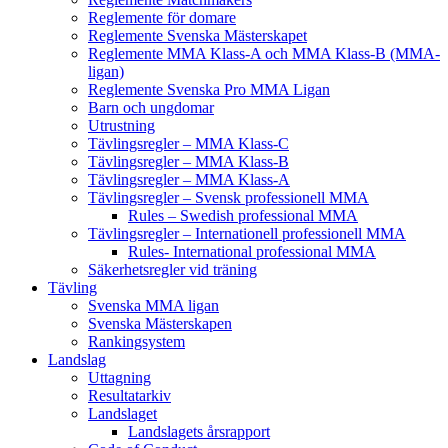
Reglemente för domare
Reglemente Svenska Mästerskapet
Reglemente MMA Klass-A och MMA Klass-B (MMA-
ligan)
Reglemente Svenska Pro MMA Ligan
Barn och ungdomar
Utrustning
Tävlingsregler – MMA Klass-C
Tävlingsregler – MMA Klass-B
Tävlingsregler – MMA Klass-A
Tävlingsregler – Svensk professionell MMA
Rules – Swedish professional MMA
Tävlingsregler – Internationell professionell MMA
Rules- International professional MMA
Säkerhetsregler vid träning
Tävling
Svenska MMA ligan
Svenska Mästerskapen
Rankingsystem
Landslag
Uttagning
Resultatarkiv
Landslaget
Landslagets årsrapport