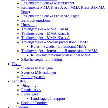
Reglemente Svenska Mästerskapet
Reglemente MMA Klass-A och MMA Klass-B (MMA-
ligan)
Reglemente Svenska Pro MMA Ligan
Barn och ungdomar
Utrustning
Tävlingsregler – MMA Klass-C
Tävlingsregler – MMA Klass-B
Tävlingsregler – MMA Klass-A
Tävlingsregler – Svensk professionell MMA
Rules – Swedish professional MMA
Tävlingsregler – Internationell professionell MMA
Rules- International professional MMA
Säkerhetsregler vid träning
Tävling
Svenska MMA ligan
Svenska Mästerskapen
Rankingsystem
Landslag
Uttagning
Resultatarkiv
Landslaget
Landslagets årsrapport
Code of Conduct
Utbildning