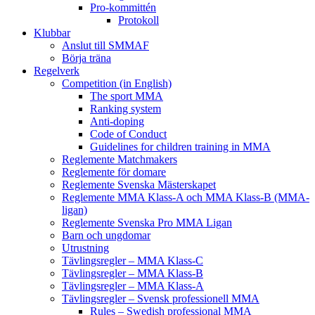
Pro-kommittén
Protokoll
Klubbar
Anslut till SMMAF
Börja träna
Regelverk
Competition (in English)
The sport MMA
Ranking system
Anti-doping
Code of Conduct
Guidelines for children training in MMA
Reglemente Matchmakers
Reglemente för domare
Reglemente Svenska Mästerskapet
Reglemente MMA Klass-A och MMA Klass-B (MMA-
ligan)
Reglemente Svenska Pro MMA Ligan
Barn och ungdomar
Utrustning
Tävlingsregler – MMA Klass-C
Tävlingsregler – MMA Klass-B
Tävlingsregler – MMA Klass-A
Tävlingsregler – Svensk professionell MMA
Rules – Swedish professional MMA