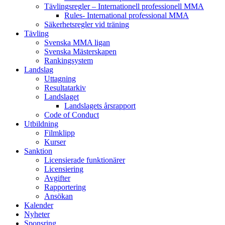
Tävlingsregler – Internationell professionell MMA
Rules- International professional MMA
Säkerhetsregler vid träning
Tävling
Svenska MMA ligan
Svenska Mästerskapen
Rankingsystem
Landslag
Uttagning
Resultatarkiv
Landslaget
Landslagets årsrapport
Code of Conduct
Utbildning
Filmklipp
Kurser
Sanktion
Licensierade funktionärer
Licensiering
Avgifter
Rapportering
Ansökan
Kalender
Nyheter
Sponsring