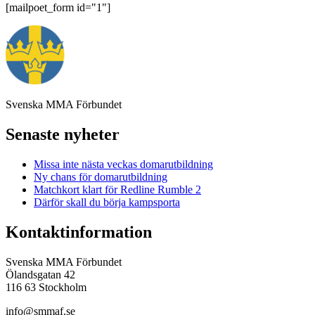
[mailpoet_form id="1"]
Svenska MMA Förbundet
Senaste nyheter
Missa inte nästa veckas domarutbildning
Ny chans för domarutbildning
Matchkort klart för Redline Rumble 2
Därför skall du börja kampsporta
Kontaktinformation
Svenska MMA Förbundet
Ölandsgatan 42
116 63 Stockholm
info@smmaf.se