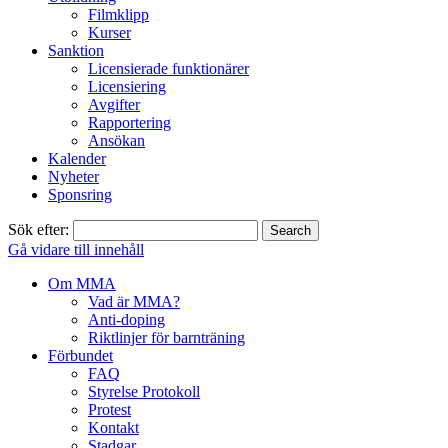
Filmklipp
Kurser
Sanktion
Licensierade funktionärer
Licensiering
Avgifter
Rapportering
Ansökan
Kalender
Nyheter
Sponsring
Sök efter:
Gå vidare till innehåll
Om MMA
Vad är MMA?
Anti-doping
Riktlinjer för barnträning
Förbundet
FAQ
Styrelse Protokoll
Protest
Kontakt
Stadgar