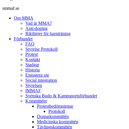
smmaf.se
Om MMA
Vad är MMA?
Anti-doping
Riktlinjer för barnträning
Förbundet
FAQ
Styrelse Protokoll
Protest
Kontakt
Stadgar
Historia
Engagera sig
Social integration
Styrelsen
IMMAF
Svenska Budo & Kampsportsförbundet
Kommittéer
Protestbedömningar
Protokoll
Domarkommittén
Medicinska kommittén
Tävlingskommittén