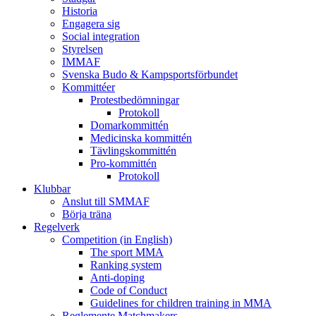
Historia
Engagera sig
Social integration
Styrelsen
IMMAF
Svenska Budo & Kampsportsförbundet
Kommittéer
Protestbedömningar
Protokoll
Domarkommittén
Medicinska kommittén
Tävlingskommittén
Pro-kommittén
Protokoll
Klubbar
Anslut till SMMAF
Börja träna
Regelverk
Competition (in English)
The sport MMA
Ranking system
Anti-doping
Code of Conduct
Guidelines for children training in MMA
Reglemente Matchmakers