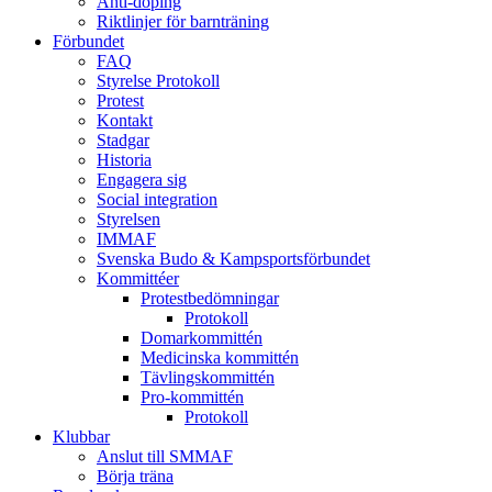
Anti-doping
Riktlinjer för barnträning
Förbundet
FAQ
Styrelse Protokoll
Protest
Kontakt
Stadgar
Historia
Engagera sig
Social integration
Styrelsen
IMMAF
Svenska Budo & Kampsportsförbundet
Kommittéer
Protestbedömningar
Protokoll
Domarkommittén
Medicinska kommittén
Tävlingskommittén
Pro-kommittén
Protokoll
Klubbar
Anslut till SMMAF
Börja träna