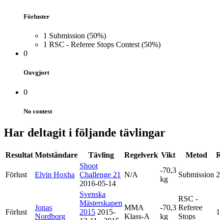
Förluster
1
Submission
(50%)
1
RSC - Referee Stops Contest
(50%)
0
Oavgjort
0
No contest
Har deltagit i följande tävlingar
Resultat
Motståndare
Tävling
Regelverk
Vikt
Metod
Shoot
-70,3
Förlust
Elvin Hoxha
Challenge 21
N/A
Submission
2
kg
2016-05-14
Svenska
RSC -
Mästerskapen
Jonas
MMA
-70,3
Referee
Förlust
2015
2015-
1
Nordborg
Klass-A
kg
Stops