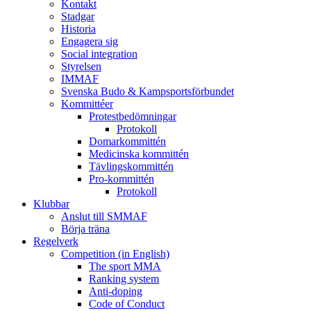
Kontakt
Stadgar
Historia
Engagera sig
Social integration
Styrelsen
IMMAF
Svenska Budo & Kampsportsförbundet
Kommittéer
Protestbedömningar
Protokoll
Domarkommittén
Medicinska kommittén
Tävlingskommittén
Pro-kommittén
Protokoll
Klubbar
Anslut till SMMAF
Börja träna
Regelverk
Competition (in English)
The sport MMA
Ranking system
Anti-doping
Code of Conduct