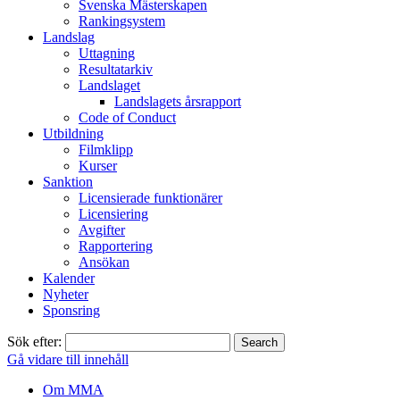
Svenska Mästerskapen
Rankingsystem
Landslag
Uttagning
Resultatarkiv
Landslaget
Landslagets årsrapport
Code of Conduct
Utbildning
Filmklipp
Kurser
Sanktion
Licensierade funktionärer
Licensiering
Avgifter
Rapportering
Ansökan
Kalender
Nyheter
Sponsring
Sök efter:
Gå vidare till innehåll
Om MMA