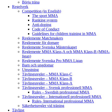
Börja träna
Regelverk
Competition (in English)
The sport MMA
Ranking system
Anti-doping
Code of Conduct
Guidelines for children training in MMA
Reglemente Matchmakers
Reglemente för domare
Reglemente Svenska Mästerskapet
Reglemente MMA Klass-A och MMA Klass-B (MMA-
ligan)
Reglemente Svenska Pro MMA Ligan
Barn och ungdomar
Utrustning
Tävlingsregler – MMA Klass-C
Tävlingsregler – MMA Klass-B
Tävlingsregler – MMA Klass-A
Tävlingsregler – Svensk professionell MMA
Rules – Swedish professional MMA
Tävlingsregler – Internationell professionell MMA
Rules- International professional MMA
Säkerhetsregler vid träning
Tävling