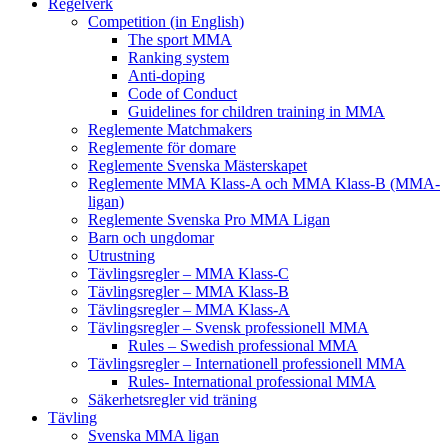
Regelverk
Competition (in English)
The sport MMA
Ranking system
Anti-doping
Code of Conduct
Guidelines for children training in MMA
Reglemente Matchmakers
Reglemente för domare
Reglemente Svenska Mästerskapet
Reglemente MMA Klass-A och MMA Klass-B (MMA-
ligan)
Reglemente Svenska Pro MMA Ligan
Barn och ungdomar
Utrustning
Tävlingsregler – MMA Klass-C
Tävlingsregler – MMA Klass-B
Tävlingsregler – MMA Klass-A
Tävlingsregler – Svensk professionell MMA
Rules – Swedish professional MMA
Tävlingsregler – Internationell professionell MMA
Rules- International professional MMA
Säkerhetsregler vid träning
Tävling
Svenska MMA ligan