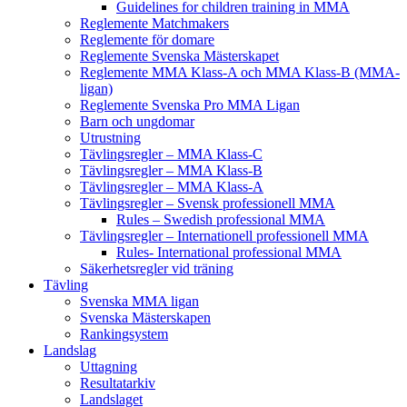
Guidelines for children training in MMA
Reglemente Matchmakers
Reglemente för domare
Reglemente Svenska Mästerskapet
Reglemente MMA Klass-A och MMA Klass-B (MMA-
ligan)
Reglemente Svenska Pro MMA Ligan
Barn och ungdomar
Utrustning
Tävlingsregler – MMA Klass-C
Tävlingsregler – MMA Klass-B
Tävlingsregler – MMA Klass-A
Tävlingsregler – Svensk professionell MMA
Rules – Swedish professional MMA
Tävlingsregler – Internationell professionell MMA
Rules- International professional MMA
Säkerhetsregler vid träning
Tävling
Svenska MMA ligan
Svenska Mästerskapen
Rankingsystem
Landslag
Uttagning
Resultatarkiv
Landslaget