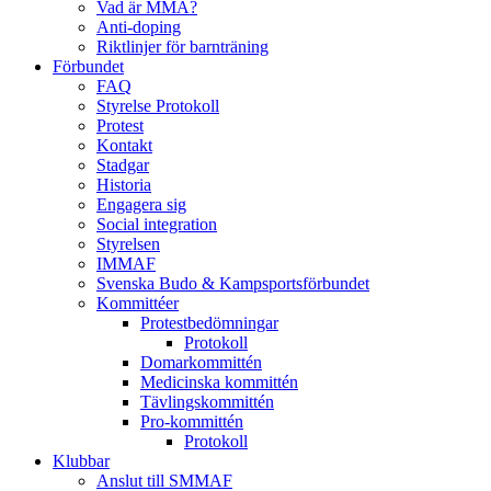
Vad är MMA?
Anti-doping
Riktlinjer för barnträning
Förbundet
FAQ
Styrelse Protokoll
Protest
Kontakt
Stadgar
Historia
Engagera sig
Social integration
Styrelsen
IMMAF
Svenska Budo & Kampsportsförbundet
Kommittéer
Protestbedömningar
Protokoll
Domarkommittén
Medicinska kommittén
Tävlingskommittén
Pro-kommittén
Protokoll
Klubbar
Anslut till SMMAF