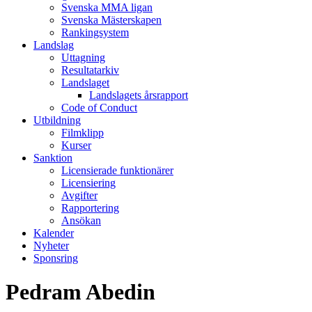
Svenska MMA ligan
Svenska Mästerskapen
Rankingsystem
Landslag
Uttagning
Resultatarkiv
Landslaget
Landslagets årsrapport
Code of Conduct
Utbildning
Filmklipp
Kurser
Sanktion
Licensierade funktionärer
Licensiering
Avgifter
Rapportering
Ansökan
Kalender
Nyheter
Sponsring
Pedram Abedin