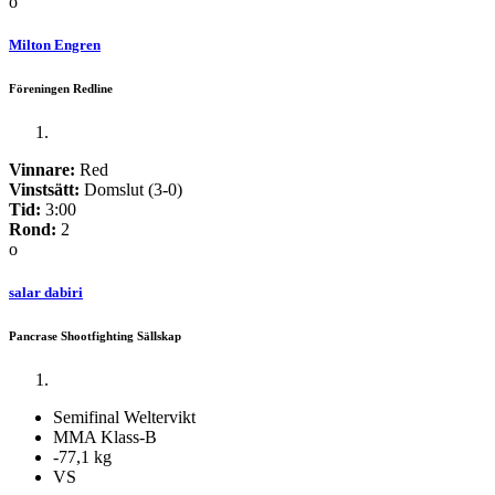
o
Milton Engren
Föreningen Redline
Vinnare:
Red
Vinstsätt:
Domslut (3-0)
Tid:
3:00
Rond:
2
o
salar dabiri
Pancrase Shootfighting Sällskap
Semifinal Weltervikt
MMA Klass-B
-77,1 kg
VS