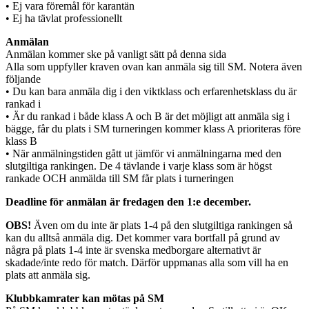
• Ej vara föremål för karantän
• Ej ha tävlat professionellt
Anmälan
Anmälan kommer ske på vanligt sätt på denna sida
Alla som uppfyller kraven ovan kan anmäla sig till SM. Notera även
följande
• Du kan bara anmäla dig i den viktklass och erfarenhetsklass du är
rankad i
• Är du rankad i både klass A och B är det möjligt att anmäla sig i
bägge, får du plats i SM turneringen kommer klass A prioriteras före
klass B
• När anmälningstiden gått ut jämför vi anmälningarna med den
slutgiltiga rankingen. De 4 tävlande i varje klass som är högst
rankade OCH anmälda till SM får plats i turneringen
Deadline för anmälan är fredagen den 1:e december.
OBS!
Även om du inte är plats 1-4 på den slutgiltiga rankingen så
kan du alltså anmäla dig. Det kommer vara bortfall på grund av
några på plats 1-4 inte är svenska medborgare alternativt är
skadade/inte redo för match. Därför uppmanas alla som vill ha en
plats att anmäla sig.
Klubbkamrater kan mötas på SM