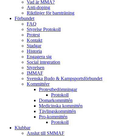
Vad är MMA?
Anti-doping
Riktlinjer för barnträning
Förbundet
FAQ
Styrelse Protokoll
Protest
Kontakt
Stadgar
Historia
Engagera sig
Social integration
Styrelsen
IMMAF
Svenska Budo & Kampsportsförbundet
Kommittéer
Protestbedömningar
Protokoll
Domarkommittén
Medicinska kommittén
Tävlingskommittén
Pro-kommittén
Protokoll
Klubbar
Anslut till SMMAF