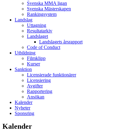
Svenska MMA ligan
Svenska Mästerskapen
Rankingsystem
Landslag
Uttagning
Resultatarkiv
Landslaget
Landslagets årsrapport
Code of Conduct
Utbildning
Filmklipp
Kurser
Sanktion
Licensierade funktionärer
Licensiering
Avgifter
Rapportering
Ansökan
Kalender
Nyheter
Sponsring
Kalender