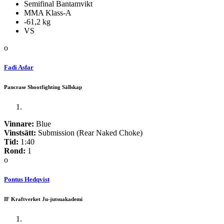
Semifinal Bantamvikt
MMA Klass-A
-61,2 kg
VS
o
Fadi Asfar
Pancrase Shootfighting Sällskap
Vinnare:
Blue
Vinstsätt:
Submission (Rear Naked Choke)
Tid:
1:40
Rond:
1
o
Pontus Hedqvist
IF Kraftverket Ju-jutsuakademi