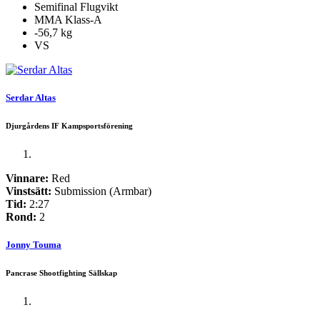
Semifinal Flugvikt
MMA Klass-A
-56,7 kg
VS
Serdar Altas
Djurgårdens IF Kampsportsförening
Vinnare:
Red
Vinstsätt:
Submission (Armbar)
Tid:
2:27
Rond:
2
Jonny Touma
Pancrase Shootfighting Sällskap