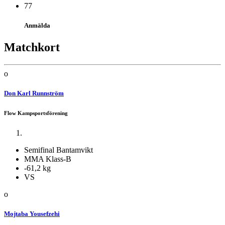
77
Anmälda
Matchkort
o
Don Karl Runnström
Flow Kampsportsförening
Semifinal Bantamvikt
MMA Klass-B
-61,2 kg
VS
o
Mojtaba Yousefzehi