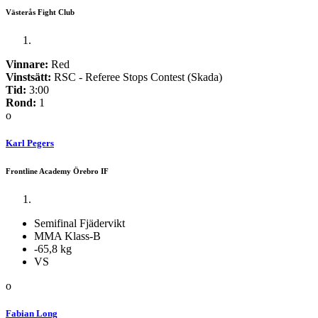
Västerås Fight Club
Vinnare:
Red
Vinstsätt:
RSC - Referee Stops Contest (Skada)
Tid:
3:00
Rond:
1
o
Karl Pegers
Frontline Academy Örebro IF
Semifinal Fjädervikt
MMA Klass-B
-65,8 kg
VS
o
Fabian Long