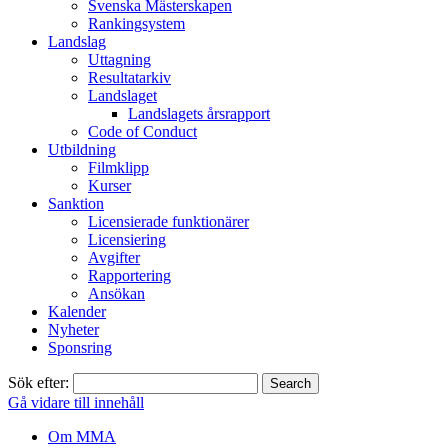
Svenska Mästerskapen
Rankingsystem
Landslag
Uttagning
Resultatarkiv
Landslaget
Landslagets årsrapport
Code of Conduct
Utbildning
Filmklipp
Kurser
Sanktion
Licensierade funktionärer
Licensiering
Avgifter
Rapportering
Ansökan
Kalender
Nyheter
Sponsring
Sök efter:
Gå vidare till innehåll
Om MMA