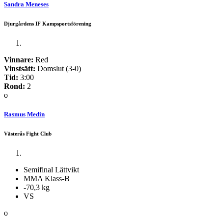
Sandra Meneses
Djurgårdens IF Kampsportsförening
Vinnare:
Red
Vinstsätt:
Domslut (3-0)
Tid:
3:00
Rond:
2
o
Rasmus Medin
Västerås Fight Club
Semifinal Lättvikt
MMA Klass-B
-70,3 kg
VS
o