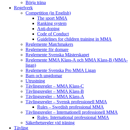
Börja träna
Regelverk
Competition (in English)
The sport MMA
Ranking system
Anti-doping
Code of Conduct
Guidelines for children training in MMA
Reglemente Matchmakers
Reglemente för domare
Reglemente Svenska Mästerskapet
Reglemente MMA Klass-A och MMA Klass-B (MMA-
ligan)
Reglemente Svenska Pro MMA Ligan
Barn och ungdomar
Utrustning
Tävlingsregler – MMA Klass-C
Tävlingsregler – MMA Klass-B
Tävlingsregler – MMA Klass-A
Tävlingsregler – Svensk professionell MMA
Rules – Swedish professional MMA
Tävlingsregler – Internationell professionell MMA
Rules- International professional MMA
Säkerhetsregler vid träning
Tävling