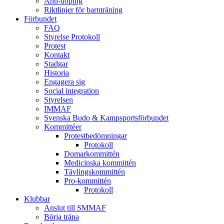
Anti-doping
Riktlinjer för barnträning
Förbundet
FAQ
Styrelse Protokoll
Protest
Kontakt
Stadgar
Historia
Engagera sig
Social integration
Styrelsen
IMMAF
Svenska Budo & Kampsportsförbundet
Kommittéer
Protestbedömningar
Protokoll
Domarkommittén
Medicinska kommittén
Tävlingskommittén
Pro-kommittén
Protokoll
Klubbar
Anslut till SMMAF
Börja träna