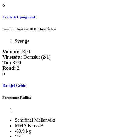
o
Fredrik Ljunglund
Kemjoh Hapkido TKD Klubb Ådale
Sverige
Vinnare:
Red
Vinstsätt:
Domslut (2-1)
Tid:
3:00
Rond:
2
o
Danijel Grbic
Föreningen Redline
Semifinal Mellanvikt
MMA Klass-B
-83,9 kg
VS