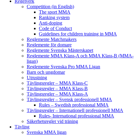
Regelverk
Competition (in English)
The sport MMA
Ranking system
Anti-doping
Code of Conduct
Guidelines for children training in MMA
Reglemente Matchmakers
Reglemente för domare
Reglemente Svenska Mästerskapet
Reglemente MMA Klass-A och MMA Klass-B (MMA-
ligan)
Reglemente Svenska Pro MMA Ligan
Barn och ungdomar
Utrustning
Tävlingsregler – MMA Klass-C
Tävlingsregler – MMA Klass-B
Tävlingsregler – MMA Klass-A
Tävlingsregler – Svensk professionell MMA
Rules – Swedish professional MMA
Tävlingsregler – Internationell professionell MMA
Rules- International professional MMA
Säkerhetsregler vid träning
Tävling
Svenska MMA ligan