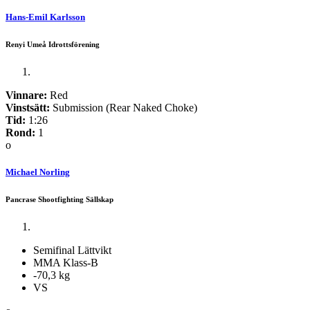
Hans-Emil Karlsson
Renyi Umeå Idrottsförening
Vinnare:
Red
Vinstsätt:
Submission (Rear Naked Choke)
Tid:
1:26
Rond:
1
o
Michael Norling
Pancrase Shootfighting Sällskap
Semifinal Lättvikt
MMA Klass-B
-70,3 kg
VS