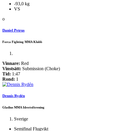
-93,0 kg
VS
o
Daniel Petrus
Forca Fighting MMA Klubb
Vinnare:
Red
Vinstsätt:
Submission (Choke)
Tid:
1:47
Rond:
1
Dennis Rydén
Gladius MMA Idrottsförening
Sverige
Semifinal Flugvikt