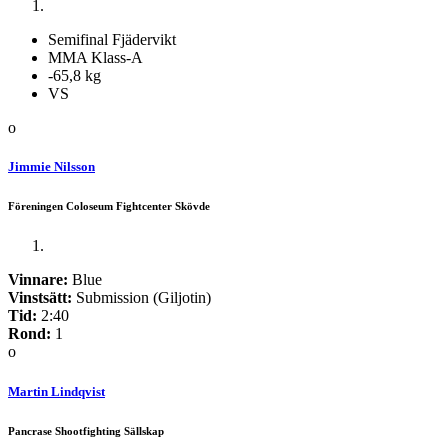
Semifinal Fjädervikt
MMA Klass-A
-65,8 kg
VS
o
Jimmie Nilsson
Föreningen Coloseum Fightcenter Skövde
Vinnare:
Blue
Vinstsätt:
Submission (Giljotin)
Tid:
2:40
Rond:
1
o
Martin Lindqvist
Pancrase Shootfighting Sällskap