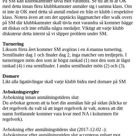
På SM kan klubbkamrater tävla mot varandra. Se till att ni är OK
med detta innan flera klubbkamrater anmäler sig i samma klass. Om
ni inte är OK med detta så anmäl endast en från er klubb i respektive
klass. Notera även att om det upptäcks läggmatcher eller walk overs
på SM där klubbkamrater skall tävla mot varandra så kommer bägge
att diskas och inte erhålla några medaljer. Viktigt att varje klubb
diskuterar detta internt så vi slipper problem under SM.
Turnering
Liksom förra året kommer SM avgöras i en 4-manna turnering.
Semifinaler dag 1 och finaler dag 2, inga matcher om tredjepris. I
turneringen möts den som är högst rankad (1) mot den som är lägst
rankad (4) i ena semifinaler. I andra semifinaler möts (2) och (3).
Domare
Likt alla ligatävlingar skall varje klubb bidra med domare på SM
Avbokningsregler
Avbokning innan anmälningstidens slut:
Du avbokar genom att ta bort din anmälan här på sidan (klicka ur
det regelverk du valt så att inget regelverk är valt, notera att ditt
namn fortfarande kommer vara kvar med NA i kolumnen för
regelverk).
Avbokning efter anmälningstidens slut (2017-12-02 -):
Avbokningar efter anmälningstiden slut accepteras enbart mot