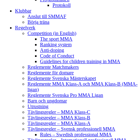
Protokoll
Klubbar
Anslut till SMMAF
Börja träna
Regelverk
Competition (in English)
The sport MMA
Ranking system
Anti-doping
Code of Conduct
Guidelines for children training in MMA
Reglemente Matchmakers
Reglemente för domare
Reglemente Svenska Mästerskapet
Reglemente MMA Klass-A och MMA Klass-B (MMA-
ligan)
Reglemente Svenska Pro MMA Ligan
Barn och ungdomar
Utrustning
Tävlingsregler – MMA Klass-C
Tävlingsregler – MMA Klass-B
Tävlingsregler – MMA Klass-A
Tävlingsregler – Svensk professionell MMA
Rules – Swedish professional MMA