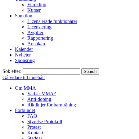
Filmklipp
Kurser
Sanktion
Licensierade funktionärer
Licensiering
Avgifter
Rapportering
Ansökan
Kalender
Nyheter
Sponsring
Sök efter:
Gå vidare till innehåll
Om MMA
Vad är MMA?
Anti-doping
Riktlinjer för barnträning
Förbundet
FAQ
Styrelse Protokoll
Protest
Kontakt
Stadgar