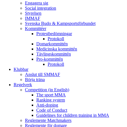
Engagera sig
Social integration
Styrelsen
IMMAF
Svenska Budo & Kampsportsförbundet
Kommittéer
Protestbedömningar
Protokoll
Domarkommittén
Medicinska kommittén
Tävlingskommittén
Pro-kommittén
Protokoll
Klubbar
Anslut till SMMAF
Börja träna
Regelverk
Competition (in English)
The sport MMA
Ranking system
Anti-doping
Code of Conduct
Guidelines for children training in MMA
Reglemente Matchmakers
Reglemente för domare