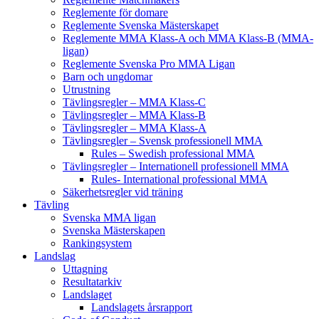
Reglemente för domare
Reglemente Svenska Mästerskapet
Reglemente MMA Klass-A och MMA Klass-B (MMA-
ligan)
Reglemente Svenska Pro MMA Ligan
Barn och ungdomar
Utrustning
Tävlingsregler – MMA Klass-C
Tävlingsregler – MMA Klass-B
Tävlingsregler – MMA Klass-A
Tävlingsregler – Svensk professionell MMA
Rules – Swedish professional MMA
Tävlingsregler – Internationell professionell MMA
Rules- International professional MMA
Säkerhetsregler vid träning
Tävling
Svenska MMA ligan
Svenska Mästerskapen
Rankingsystem
Landslag
Uttagning
Resultatarkiv
Landslaget
Landslagets årsrapport