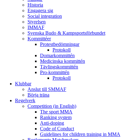
Historia
Engagera sig
Social integration
Styrelsen
IMMAF
Svenska Budo & Kampsportsförbundet
Kommittéer
Protestbedömningar
Protokoll
Domarkommittén
Medicinska kommittén
Tävlingskommittén
Pro-kommittén
Protokoll
Klubbar
Anslut till SMMAF
Börja träna
Regelverk
Competition (in English)
The sport MMA
Ranking system
Anti-doping
Code of Conduct
Guidelines for children training in MMA
Reglemente Matchmakers