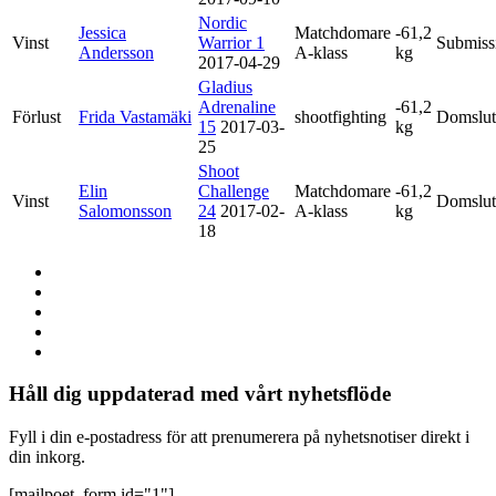
Nordic
Jessica
Matchdomare
-61,2
Vinst
Warrior 1
Submiss
Andersson
A-klass
kg
2017-04-29
Gladius
Adrenaline
-61,2
Förlust
Frida Vastamäki
shootfighting
Domslut
15
2017-03-
kg
25
Shoot
Elin
Challenge
Matchdomare
-61,2
Vinst
Domslut
Salomonsson
24
2017-02-
A-klass
kg
18
Håll dig uppdaterad med vårt nyhetsflöde
Fyll i din e-postadress för att prenumerera på nyhetsnotiser direkt i
din inkorg.
[mailpoet_form id="1"]