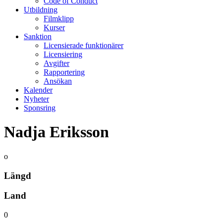
Code of Conduct
Utbildning
Filmklipp
Kurser
Sanktion
Licensierade funktionärer
Licensiering
Avgifter
Rapportering
Ansökan
Kalender
Nyheter
Sponsring
Nadja Eriksson
o
Längd
Land
0