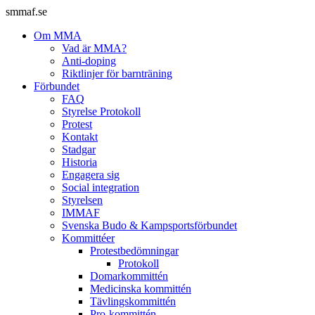
smmaf.se
Om MMA
Vad är MMA?
Anti-doping
Riktlinjer för barnträning
Förbundet
FAQ
Styrelse Protokoll
Protest
Kontakt
Stadgar
Historia
Engagera sig
Social integration
Styrelsen
IMMAF
Svenska Budo & Kampsportsförbundet
Kommittéer
Protestbedömningar
Protokoll
Domarkommittén
Medicinska kommittén
Tävlingskommittén
Pro-kommittén