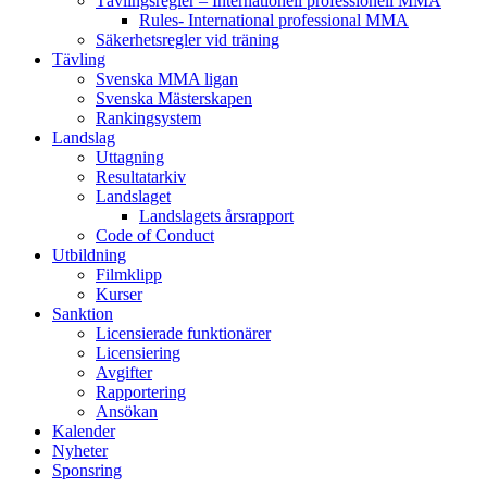
Tävlingsregler – Internationell professionell MMA
Rules- International professional MMA
Säkerhetsregler vid träning
Tävling
Svenska MMA ligan
Svenska Mästerskapen
Rankingsystem
Landslag
Uttagning
Resultatarkiv
Landslaget
Landslagets årsrapport
Code of Conduct
Utbildning
Filmklipp
Kurser
Sanktion
Licensierade funktionärer
Licensiering
Avgifter
Rapportering
Ansökan
Kalender
Nyheter
Sponsring