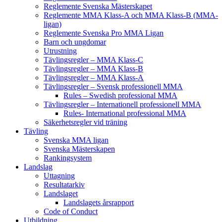
Reglemente Svenska Mästerskapet
Reglemente MMA Klass-A och MMA Klass-B (MMA-
ligan)
Reglemente Svenska Pro MMA Ligan
Barn och ungdomar
Utrustning
Tävlingsregler – MMA Klass-C
Tävlingsregler – MMA Klass-B
Tävlingsregler – MMA Klass-A
Tävlingsregler – Svensk professionell MMA
Rules – Swedish professional MMA
Tävlingsregler – Internationell professionell MMA
Rules- International professional MMA
Säkerhetsregler vid träning
Tävling
Svenska MMA ligan
Svenska Mästerskapen
Rankingsystem
Landslag
Uttagning
Resultatarkiv
Landslaget
Landslagets årsrapport
Code of Conduct
Utbildning