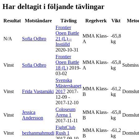
Har deltagit i följande tävlingar
Resultat
Motståndare
Tävling
Regelverk
Vikt
Meto
Frontier
Open Battle
MMA Klass-
-65,8
N/A
Sofia Odbro
21 (L) –
A
kg
Inställd
2020-10-31
Frontier
Open Battle
MMA Klass-
-65,8
Vinst
Sofia Odbro
Submiss
18 (L)
2019-
A
kg
03-02
Svenska
Mästerskapet
MMA Klass-
-61,2
Vinst
Frida Vastamäki
2017
2017-
Domslut
B
kg
12-09 -
2017-12-10
Coloseum
Jessica
MMA Klass-
-65,8
Vinst
Arena 1
Domslut
Andersson
B
kg
2017-11-11
FightClub
MMA Klass-
-61,2
Vinst
bezhanmahmudi
Rush 1
Domslut
B
kg
2017-09-10