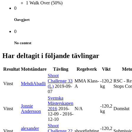
1
Walk Over
(50%)
0
Oavgjort
0
No contest
Har deltagit i följande tävlingar
Resultat
Motståndare
Tävling
Regelverk
Vikt
Met
Shoot
Challenge 33
MMA Klass-
-120,2
RSC - Re
Vinst
MehdiAbadli
(L)
2019-09-
A
kg
Stops Con
07
Svenska
Mästerskapen
Jonnie
-120,2
Vinst
2016
2016-
N/A
Domslut
Andersson
kg
12-09 - 2016-
12-10
Shoot
alexander
-120,2
Vinst
Challenge 22
shootfighting
Submissi