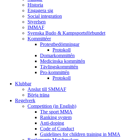
Historia
Engagera sig
Social integration
Styrelsen
IMMAF
Svenska Budo & Kampsportsförbundet
Kommittéer
Protestbedömningar
Protokoll
Domarkommittén
Medicinska kommittén
Tävlingskommittén
Pro-kommittén
Protokoll
Klubbar
Anslut till SMMAF
Börja träna
Regelverk
Competition (in English)
The sport MMA
Ranking system
Anti-doping
Code of Conduct
Guidelines for children training in MMA
Reglemente Matchmakers