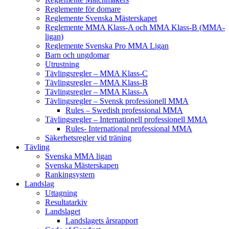
Reglemente för domare
Reglemente Svenska Mästerskapet
Reglemente MMA Klass-A och MMA Klass-B (MMA-
ligan)
Reglemente Svenska Pro MMA Ligan
Barn och ungdomar
Utrustning
Tävlingsregler – MMA Klass-C
Tävlingsregler – MMA Klass-B
Tävlingsregler – MMA Klass-A
Tävlingsregler – Svensk professionell MMA
Rules – Swedish professional MMA
Tävlingsregler – Internationell professionell MMA
Rules- International professional MMA
Säkerhetsregler vid träning
Tävling
Svenska MMA ligan
Svenska Mästerskapen
Rankingsystem
Landslag
Uttagning
Resultatarkiv
Landslaget
Landslagets årsrapport