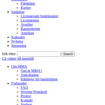
Filmklipp
Kurser
Sanktion
Licensierade funktionärer
Licensiering
Avgifter
Rapportering
Ansökan
Kalender
Nyheter
Sponsring
Sök efter:
Gå vidare till innehåll
Om MMA
Vad är MMA?
Anti-doping
Riktlinjer för barnträning
Förbundet
FAQ
Styrelse Protokoll
Protest
Kontakt
Stadgar