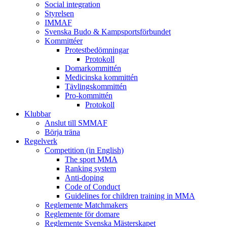
Social integration
Styrelsen
IMMAF
Svenska Budo & Kampsportsförbundet
Kommittéer
Protestbedömningar
Protokoll
Domarkommittén
Medicinska kommittén
Tävlingskommittén
Pro-kommittén
Protokoll
Klubbar
Anslut till SMMAF
Börja träna
Regelverk
Competition (in English)
The sport MMA
Ranking system
Anti-doping
Code of Conduct
Guidelines for children training in MMA
Reglemente Matchmakers
Reglemente för domare
Reglemente Svenska Mästerskapet