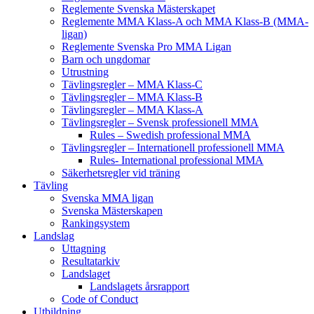
Reglemente Svenska Mästerskapet
Reglemente MMA Klass-A och MMA Klass-B (MMA-
ligan)
Reglemente Svenska Pro MMA Ligan
Barn och ungdomar
Utrustning
Tävlingsregler – MMA Klass-C
Tävlingsregler – MMA Klass-B
Tävlingsregler – MMA Klass-A
Tävlingsregler – Svensk professionell MMA
Rules – Swedish professional MMA
Tävlingsregler – Internationell professionell MMA
Rules- International professional MMA
Säkerhetsregler vid träning
Tävling
Svenska MMA ligan
Svenska Mästerskapen
Rankingsystem
Landslag
Uttagning
Resultatarkiv
Landslaget
Landslagets årsrapport
Code of Conduct
Utbildning