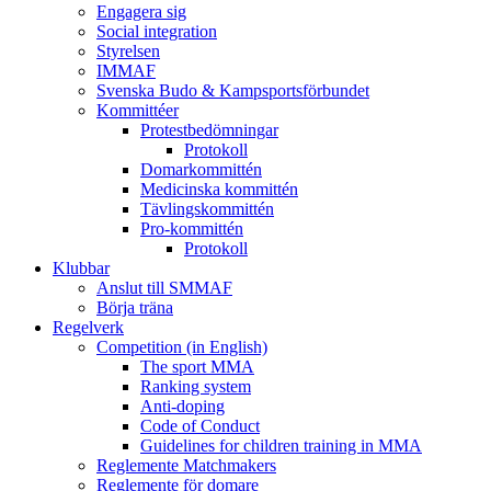
Engagera sig
Social integration
Styrelsen
IMMAF
Svenska Budo & Kampsportsförbundet
Kommittéer
Protestbedömningar
Protokoll
Domarkommittén
Medicinska kommittén
Tävlingskommittén
Pro-kommittén
Protokoll
Klubbar
Anslut till SMMAF
Börja träna
Regelverk
Competition (in English)
The sport MMA
Ranking system
Anti-doping
Code of Conduct
Guidelines for children training in MMA
Reglemente Matchmakers
Reglemente för domare