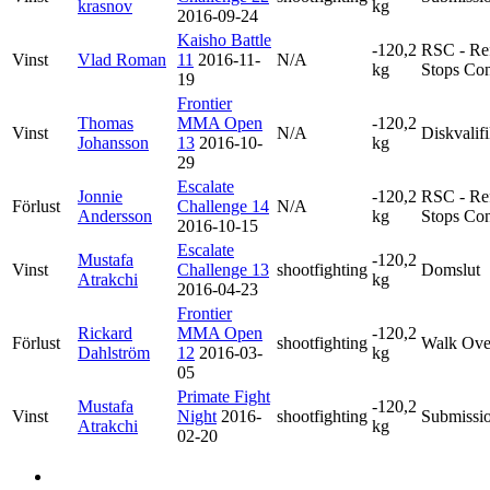
krasnov
kg
2016-09-24
Kaisho Battle
-120,2
RSC - Re
Vinst
Vlad Roman
11
2016-11-
N/A
kg
Stops Con
19
Frontier
Thomas
MMA Open
-120,2
Vinst
N/A
Diskvalif
Johansson
13
2016-10-
kg
29
Escalate
Jonnie
-120,2
RSC - Re
Förlust
Challenge 14
N/A
Andersson
kg
Stops Con
2016-10-15
Escalate
Mustafa
-120,2
Vinst
Challenge 13
shootfighting
Domslut
Atrakchi
kg
2016-04-23
Frontier
Rickard
MMA Open
-120,2
Förlust
shootfighting
Walk Ove
Dahlström
12
2016-03-
kg
05
Primate Fight
Mustafa
-120,2
Vinst
Night
2016-
shootfighting
Submissi
Atrakchi
kg
02-20