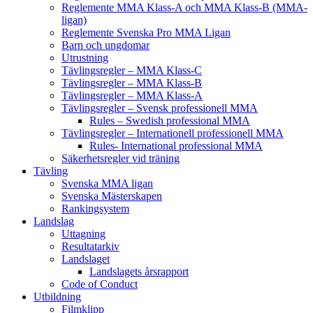
Reglemente MMA Klass-A och MMA Klass-B (MMA-
ligan)
Reglemente Svenska Pro MMA Ligan
Barn och ungdomar
Utrustning
Tävlingsregler – MMA Klass-C
Tävlingsregler – MMA Klass-B
Tävlingsregler – MMA Klass-A
Tävlingsregler – Svensk professionell MMA
Rules – Swedish professional MMA
Tävlingsregler – Internationell professionell MMA
Rules- International professional MMA
Säkerhetsregler vid träning
Tävling
Svenska MMA ligan
Svenska Mästerskapen
Rankingsystem
Landslag
Uttagning
Resultatarkiv
Landslaget
Landslagets årsrapport
Code of Conduct
Utbildning
Filmklipp