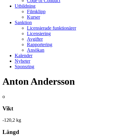
Code of Conduct
Utbildning
Filmklipp
Kurser
Sanktion
Licensierade funktionärer
Licensiering
Avgifter
Rapportering
Ansökan
Kalender
Nyheter
Sponsring
Anton Andersson
o
Vikt
-120,2 kg
Längd