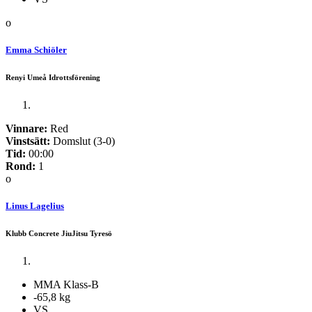
o
Emma Schiöler
Renyi Umeå Idrottsförening
Vinnare:
Red
Vinstsätt:
Domslut (3-0)
Tid:
00:00
Rond:
1
o
Linus Lagelius
Klubb Concrete JiuJitsu Tyresö
MMA Klass-B
-65,8 kg
VS