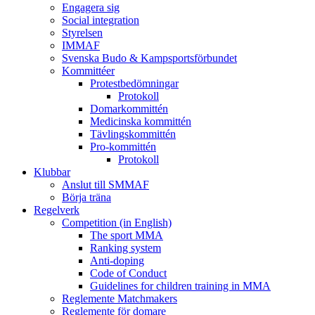
Engagera sig
Social integration
Styrelsen
IMMAF
Svenska Budo & Kampsportsförbundet
Kommittéer
Protestbedömningar
Protokoll
Domarkommittén
Medicinska kommittén
Tävlingskommittén
Pro-kommittén
Protokoll
Klubbar
Anslut till SMMAF
Börja träna
Regelverk
Competition (in English)
The sport MMA
Ranking system
Anti-doping
Code of Conduct
Guidelines for children training in MMA
Reglemente Matchmakers
Reglemente för domare