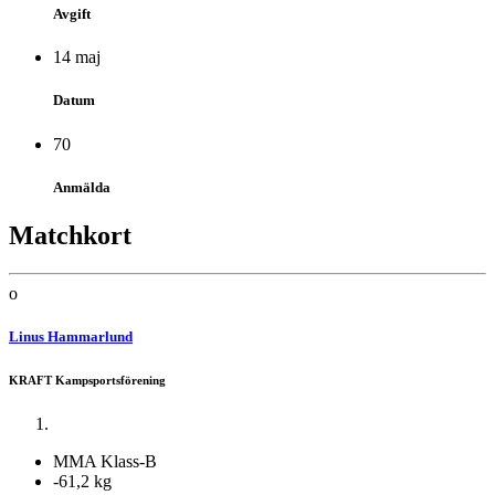
Avgift
14 maj
Datum
70
Anmälda
Matchkort
o
Linus Hammarlund
KRAFT Kampsportsförening
MMA Klass-B
-61,2 kg