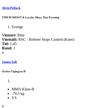
Alvin Pollack
STHLM SHOOT & Loyalty Muay Thai Förening
Sverige
Vinnare:
Blue
Vinstsätt:
RSC - Referee Stops Contest (Knee)
Tid:
1:45
Rond:
1
o
Santos Sofi
Örebro Fightgym IF
MMA Klass-B
-70,3 kg
VS
o