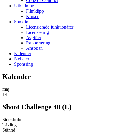
Code of Conduct
Utbildning
Filmklipp
Kurser
Sanktion
Licensierade funktionärer
Licensiering
Avgifter
Rapportering
Ansökan
Kalender
Nyheter
Sponsring
Kalender
maj
14
Shoot Challenge 40 (L)
Stockholm
Tävling
Stängd