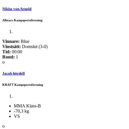
Nikita von Arnold
Allstars Kampsportsförening
Vinnare:
Blue
Vinstsätt:
Domslut (3-0)
Tid:
00:00
Rond:
1
o
Jacob hördell
KRAFT Kampsportsförening
MMA Klass-B
-70,3 kg
VS
o