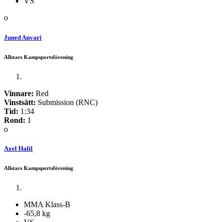
VS
o
Juned Anvari
Allstars Kampsportsförening
Vinnare:
Red
Vinstsätt:
Submission (RNC)
Tid:
1:34
Rond:
1
o
Axel Halil
Allstars Kampsportsförening
MMA Klass-B
-65,8 kg