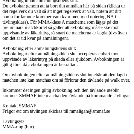
Avbokning innan anmälningstidens slut:
Du avbokar genom att ta bort din anmälan här på sidan (klicka ur
det regelverk du valt så att inget regelverk är valt, notera att ditt
namn fortfarande kommer vara kvar men med notering NA i
tävlingsklass). För MMA-klass A matcherna som läggs på det
preliminära matchkortet så gäller att avbokning måste ske mot
uppvisande av läkarintyg så snart de matcherna är lagda (dvs även
om det är tid kvar på anmälningen).
Avbokning efter anmälningstidens slut:
Avbokningar efter anmälningstiden slut accepteras enbart mot
uppvisade av läkarintyg på skada eller sjukdom. Avbokningen är
giltig först då avbokningen är bekräftad.
Om avbokningen efter anmälningstidens slut innebär att den lagda
matchen inte kan matchas om så förlorar den tävlande på walk over.
Inkommer det ingen giltig avbokning och den tävlande uteblir
kommer SMMAF inte matcha den tävlande på kommande tävlingar.
Kontakt SMMAF
Frågor etc om tävlingen skickas till mmaligan@smmaf.se
Tävlingsyta
MMA-ring (bur)