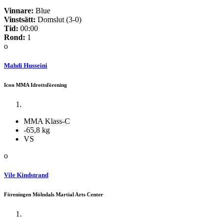
Vinnare:
Blue
Vinstsätt:
Domslut (3-0)
Tid:
00:00
Rond:
1
o
Mahdi Husseini
Icon MMA Idrottsförening
MMA Klass-C
-65,8 kg
VS
o
Vile Kindstrand
Föreningen Mölndals Martial Arts Center