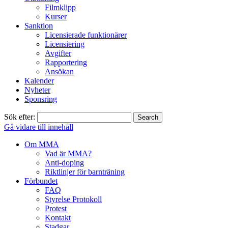
Filmklipp
Kurser
Sanktion
Licensierade funktionärer
Licensiering
Avgifter
Rapportering
Ansökan
Kalender
Nyheter
Sponsring
Sök efter:
Gå vidare till innehåll
Om MMA
Vad är MMA?
Anti-doping
Riktlinjer för barnträning
Förbundet
FAQ
Styrelse Protokoll
Protest
Kontakt
Stadgar