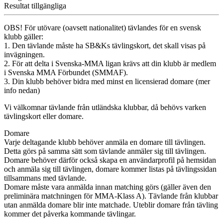
Resultat tillgängliga
OBS! För utövare (oavsett nationalitet) tävlandes för en svensk
klubb gäller:
1. Den tävlande måste ha SB&Ks tävlingskort, det skall visas på
invägningen.
2. För att delta i Svenska-MMA ligan krävs att din klubb är medlem
i Svenska MMA Förbundet (SMMAF).
3. Din klubb behöver bidra med minst en licensierad domare (mer
info nedan)
Vi välkomnar tävlande från utländska klubbar, då behövs varken
tävlingskort eller domare.
Domare
Varje deltagande klubb behöver anmäla en domare till tävlingen.
Detta görs på samma sätt som tävlande anmäler sig till tävlingen.
Domare behöver därför också skapa en användarprofil på hemsidan
och anmäla sig till tävlingen, domare kommer listas på tävlingssidan
tillsammans med tävlande.
Domare måste vara anmälda innan matching görs (gäller även den
preliminära matchningen för MMA-Klass A). Tävlande från klubbar
utan anmälda domare blir inte matchade. Uteblir domare från tävling
kommer det påverka kommande tävlingar.