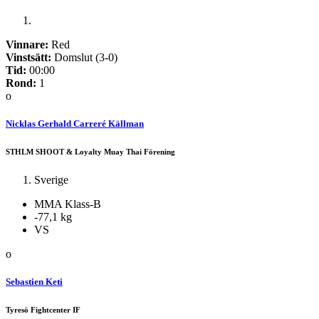
Vinnare:
Red
Vinstsätt:
Domslut (3-0)
Tid:
00:00
Rond:
1
o
Nicklas Gerhald Carreré Källman
STHLM SHOOT & Loyalty Muay Thai Förening
Sverige
MMA Klass-B
-77,1 kg
VS
o
Sebastien Keti
Tyresö Fightcenter IF