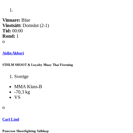
Vinnare:
Blue
Vinstsätt:
Domslut (2-1)
Tid:
00:00
Rond:
1
o
Aidin Akbari
STHLM SHOOT & Loyalty Muay Thai Förening
Sverige
MMA Klass-B
-70,3 kg
VS
o
Carl Lind
Pancrase Shootfighting Sällskap