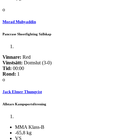
o
Morad Muhyaddin
Pancrase Shootfighting Sällskap
Vinnare:
Red
Vinstsätt:
Domslut (3-0)
Tid:
00:00
Rond:
1
o
Jack Elmer Thunqvist
Allstars Kampsportsförening
MMA Klass-B
-65,8 kg
VS