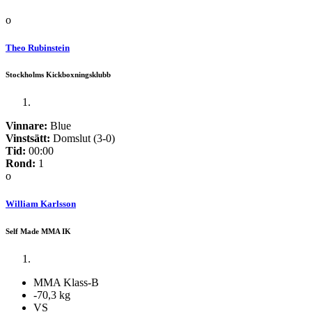
o
Theo Rubinstein
Stockholms Kickboxningsklubb
Vinnare:
Blue
Vinstsätt:
Domslut (3-0)
Tid:
00:00
Rond:
1
o
William Karlsson
Self Made MMA IK
MMA Klass-B
-70,3 kg
VS