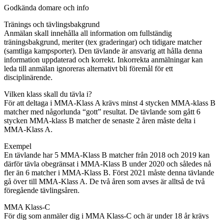
Godkända domare och info
Tränings och tävlingsbakgrund
Anmälan skall innehålla all information om fullständig
träningsbakgrund, meriter (tex graderingar) och tidigare matcher
(samtliga kampsporter). Den tävlande är ansvarig att hålla denna
information uppdaterad och korrekt. Inkorrekta anmälningar kan
leda till anmälan ignoreras alternativt bli föremål för ett
disciplinärende.
Vilken klass skall du tävla i?
För att deltaga i MMA-Klass A krävs minst 4 stycken MMA-klass B
matcher med någorlunda “gott” resultat. De tävlande som gått 6
stycken MMA-klass B matcher de senaste 2 åren måste delta i
MMA-Klass A.
Exempel
En tävlande har 5 MMA-Klass B matcher från 2018 och 2019 kan
därför tävla obegränsat i MMA-Klass B under 2020 och således nå
fler än 6 matcher i MMA-Klass B. Först 2021 måste denna tävlande
gå över till MMA-Klass A. De två åren som avses är alltså de två
föregående tävlingsåren.
MMA Klass-C
För dig som anmäler dig i MMA Klass-C och är under 18 år krävs