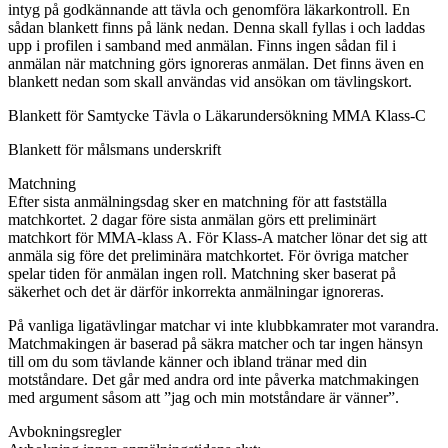
intyg på godkännande att tävla och genomföra läkarkontroll. En
sådan blankett finns på länk nedan. Denna skall fyllas i och laddas
upp i profilen i samband med anmälan. Finns ingen sådan fil i
anmälan när matchning görs ignoreras anmälan. Det finns även en
blankett nedan som skall användas vid ansökan om tävlingskort.
Blankett för Samtycke Tävla o Läkarundersökning MMA Klass-C
Blankett för målsmans underskrift
Matchning
Efter sista anmälningsdag sker en matchning för att fastställa
matchkortet. 2 dagar före sista anmälan görs ett preliminärt
matchkort för MMA-klass A. För Klass-A matcher lönar det sig att
anmäla sig före det preliminära matchkortet. För övriga matcher
spelar tiden för anmälan ingen roll. Matchning sker baserat på
säkerhet och det är därför inkorrekta anmälningar ignoreras.
På vanliga ligatävlingar matchar vi inte klubbkamrater mot varandra.
Matchmakingen är baserad på säkra matcher och tar ingen hänsyn
till om du som tävlande känner och ibland tränar med din
motståndare. Det går med andra ord inte påverka matchmakingen
med argument såsom att ”jag och min motståndare är vänner”.
Avbokningsregler