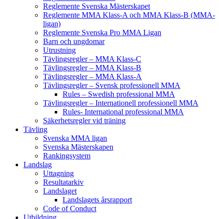
Reglemente Svenska Mästerskapet
Reglemente MMA Klass-A och MMA Klass-B (MMA-
ligan)
Reglemente Svenska Pro MMA Ligan
Barn och ungdomar
Utrustning
Tävlingsregler – MMA Klass-C
Tävlingsregler – MMA Klass-B
Tävlingsregler – MMA Klass-A
Tävlingsregler – Svensk professionell MMA
Rules – Swedish professional MMA
Tävlingsregler – Internationell professionell MMA
Rules- International professional MMA
Säkerhetsregler vid träning
Tävling
Svenska MMA ligan
Svenska Mästerskapen
Rankingsystem
Landslag
Uttagning
Resultatarkiv
Landslaget
Landslagets årsrapport
Code of Conduct
Utbildning