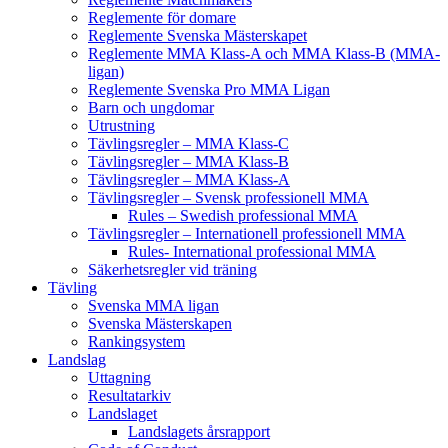
Reglemente för domare
Reglemente Svenska Mästerskapet
Reglemente MMA Klass-A och MMA Klass-B (MMA-
ligan)
Reglemente Svenska Pro MMA Ligan
Barn och ungdomar
Utrustning
Tävlingsregler – MMA Klass-C
Tävlingsregler – MMA Klass-B
Tävlingsregler – MMA Klass-A
Tävlingsregler – Svensk professionell MMA
Rules – Swedish professional MMA
Tävlingsregler – Internationell professionell MMA
Rules- International professional MMA
Säkerhetsregler vid träning
Tävling
Svenska MMA ligan
Svenska Mästerskapen
Rankingsystem
Landslag
Uttagning
Resultatarkiv
Landslaget
Landslagets årsrapport