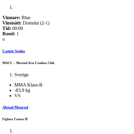
Vinnare:
Blue
Vinstsätt:
Domslut (2-1)
Tid:
00:00
Rond:
1
o
Lamin Sonko
MACC – Martial Arts Combat Club
Sverige
MMA Klass-B
-83,9 kg
VS
Aboud Mourad
Fighter Centre IF