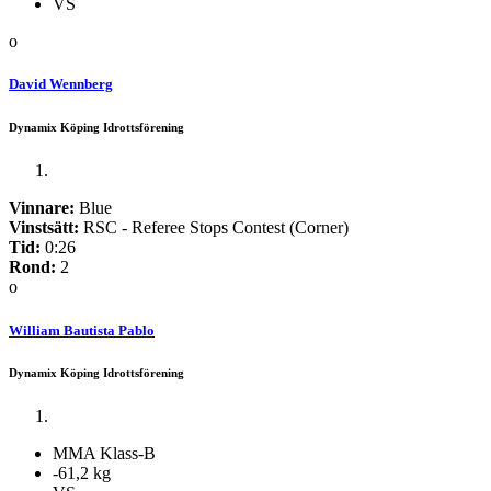
VS
o
David Wennberg
Dynamix Köping Idrottsförening
Vinnare:
Blue
Vinstsätt:
RSC - Referee Stops Contest (Corner)
Tid:
0:26
Rond:
2
o
William Bautista Pablo
Dynamix Köping Idrottsförening
MMA Klass-B
-61,2 kg