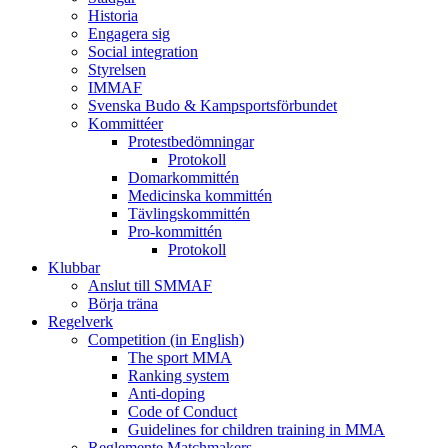
Historia
Engagera sig
Social integration
Styrelsen
IMMAF
Svenska Budo & Kampsportsförbundet
Kommittéer
Protestbedömningar
Protokoll
Domarkommittén
Medicinska kommittén
Tävlingskommittén
Pro-kommittén
Protokoll
Klubbar
Anslut till SMMAF
Börja träna
Regelverk
Competition (in English)
The sport MMA
Ranking system
Anti-doping
Code of Conduct
Guidelines for children training in MMA
Reglemente Matchmakers