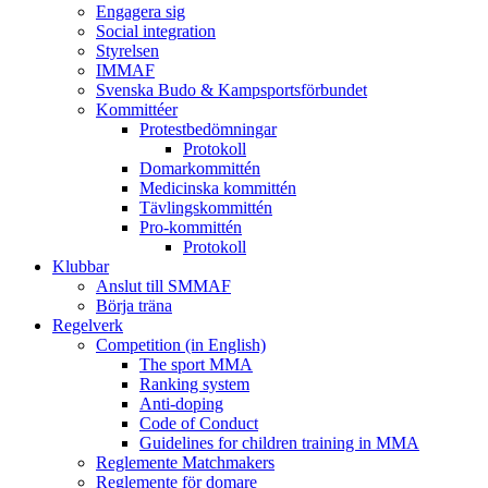
Engagera sig
Social integration
Styrelsen
IMMAF
Svenska Budo & Kampsportsförbundet
Kommittéer
Protestbedömningar
Protokoll
Domarkommittén
Medicinska kommittén
Tävlingskommittén
Pro-kommittén
Protokoll
Klubbar
Anslut till SMMAF
Börja träna
Regelverk
Competition (in English)
The sport MMA
Ranking system
Anti-doping
Code of Conduct
Guidelines for children training in MMA
Reglemente Matchmakers
Reglemente för domare