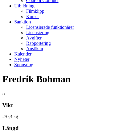
Code of Conduct
Utbildning
Filmklipp
Kurser
Sanktion
Licensierade funktionärer
Licensiering
Avgifter
Rapportering
Ansökan
Kalender
Nyheter
Sponsring
Fredrik Bohman
o
Vikt
-70,3 kg
Längd