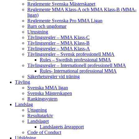
Reglemente Svenska Mästerskapet
Reglemente MMA Klass-A och MMA Klass-B (MMA-
ligan)
Reglemente Svenska Pro MMA Ligan
Barn och ungdomar
Utrustning
Tävlingsregler – MMA Klass-C
Tävlingsregler – MMA Klass-B
Tävlingsregler – MMA Klass-A
Tävlingsregler – Svensk professionell MMA
Rules – Swedish professional MMA
Tävlingsregler – Internationell professionell MMA
Rules- International professional MMA
Säkerhetsregler vid träning
Tävling
Svenska MMA ligan
Svenska Mästerskapen
Rankingsystem
Landslag
Uttagning
Resultatarkiv
Landslaget
Landslagets årsrapport
Code of Conduct
Utbildning