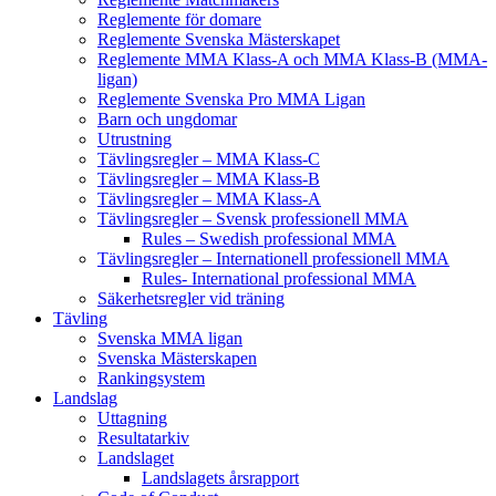
Reglemente för domare
Reglemente Svenska Mästerskapet
Reglemente MMA Klass-A och MMA Klass-B (MMA-
ligan)
Reglemente Svenska Pro MMA Ligan
Barn och ungdomar
Utrustning
Tävlingsregler – MMA Klass-C
Tävlingsregler – MMA Klass-B
Tävlingsregler – MMA Klass-A
Tävlingsregler – Svensk professionell MMA
Rules – Swedish professional MMA
Tävlingsregler – Internationell professionell MMA
Rules- International professional MMA
Säkerhetsregler vid träning
Tävling
Svenska MMA ligan
Svenska Mästerskapen
Rankingsystem
Landslag
Uttagning
Resultatarkiv
Landslaget
Landslagets årsrapport