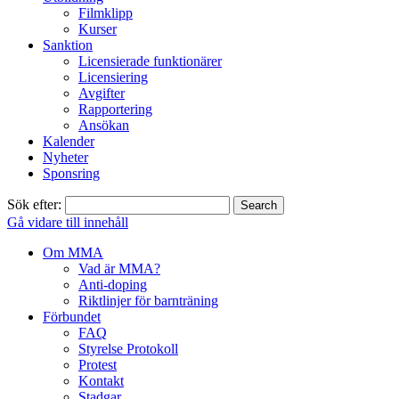
Filmklipp
Kurser
Sanktion
Licensierade funktionärer
Licensiering
Avgifter
Rapportering
Ansökan
Kalender
Nyheter
Sponsring
Sök efter:
Gå vidare till innehåll
Om MMA
Vad är MMA?
Anti-doping
Riktlinjer för barnträning
Förbundet
FAQ
Styrelse Protokoll
Protest
Kontakt
Stadgar