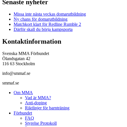
Senaste nyheter
Missa inte nästa veckas domarutbildning
Ny chans för domarutbildning
Matchkort klart för Redline Rumble 2
Därför skall du börja kampsporta
Kontaktinformation
Svenska MMA Förbundet
Ölandsgatan 42
116 63 Stockholm
info@smmaf.se
smmaf.se
Om MMA
Vad är MMA?
Anti-doping
Riktlinjer för barnträning
Förbundet
FAQ
Styrelse Protokoll