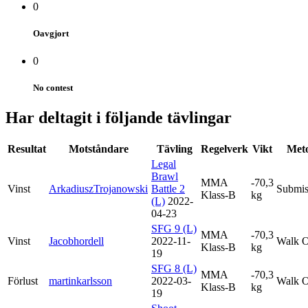
0
Oavgjort
0
No contest
Har deltagit i följande tävlingar
Resultat
Motståndare
Tävling
Regelverk
Vikt
Met
Legal
Brawl
MMA
-70,3
Vinst
ArkadiuszTrojanowski
Battle 2
Submis
Klass-B
kg
(L)
2022-
04-23
SFG 9 (L)
MMA
-70,3
Vinst
Jacobhordell
2022-11-
Walk O
Klass-B
kg
19
SFG 8 (L)
MMA
-70,3
Förlust
martinkarlsson
2022-03-
Walk O
Klass-B
kg
19