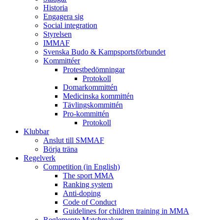
Historia
Engagera sig
Social integration
Styrelsen
IMMAF
Svenska Budo & Kampsportsförbundet
Kommittéer
Protestbedömningar
Protokoll
Domarkommittén
Medicinska kommittén
Tävlingskommittén
Pro-kommittén
Protokoll
Klubbar
Anslut till SMMAF
Börja träna
Regelverk
Competition (in English)
The sport MMA
Ranking system
Anti-doping
Code of Conduct
Guidelines for children training in MMA
Reglemente Matchmakers