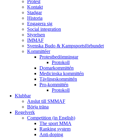
Protest
Kontakt
Stadgar
Historia
Engagera sig
Social integration
Styrelsen
IMMAF
Svenska Budo & Kampsportsförbundet
Kommittéer
Protestbedömningar
Protokoll
Domarkommittén
Medicinska kommittén
Tävlingskommittén
Pro-kommittén
Protokoll
Klubbar
Anslut till SMMAF
Börja träna
Regelverk
Competition (in English)
The sport MMA
Ranking system
Anti-doping