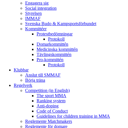
Engagera sig
Social integration
Styrelsen
IMMAF
Svenska Budo & Kampsportsförbundet
Kommittéer
Protestbedömningar
Protokoll
Domarkommittén
Medicinska kommittén
Tävlingskommittén
Pro-kommittén
Protokoll
Klubbar
Anslut till SMMAF
Börja träna
Regelverk
Competition (in English)
The sport MMA
Ranking system
Anti-doping
Code of Conduct
Guidelines for children training in MMA
Reglemente Matchmakers
Reglemente för domare