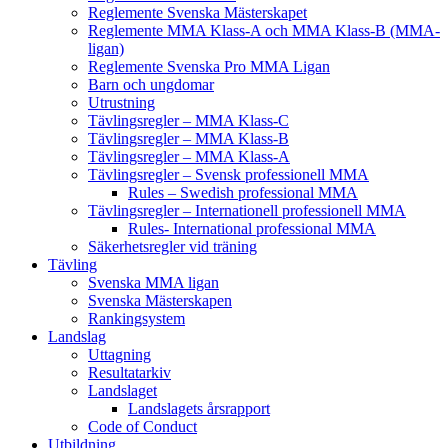
Reglemente Svenska Mästerskapet
Reglemente MMA Klass-A och MMA Klass-B (MMA-
ligan)
Reglemente Svenska Pro MMA Ligan
Barn och ungdomar
Utrustning
Tävlingsregler – MMA Klass-C
Tävlingsregler – MMA Klass-B
Tävlingsregler – MMA Klass-A
Tävlingsregler – Svensk professionell MMA
Rules – Swedish professional MMA
Tävlingsregler – Internationell professionell MMA
Rules- International professional MMA
Säkerhetsregler vid träning
Tävling
Svenska MMA ligan
Svenska Mästerskapen
Rankingsystem
Landslag
Uttagning
Resultatarkiv
Landslaget
Landslagets årsrapport
Code of Conduct
Utbildning