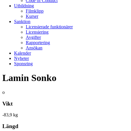
Code of Conduct
Utbildning
Filmklipp
Kurser
Sanktion
Licensierade funktionärer
Licensiering
Avgifter
Rapportering
Ansökan
Kalender
Nyheter
Sponsring
Lamin Sonko
o
Vikt
-83,9 kg
Längd