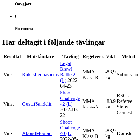
Oavgjort
0
No contest
Har deltagit i följande tävlingar
Resultat
Motståndare
Tävling
Regelverk
Vikt
Metod
Legal
Brawl
MMA
-83,9
Vinst
RokasLeonavicius
Battle 2
Submission
Klass-B
kg
(L)
2022-
04-23
Shoot
RSC -
Challenge
MMA
-83,9
Referee
Vinst
GustafSandelin
42 (L)
Klass-A
kg
Stops
2022-10-
Contest
22
Shoot
Challenge
MMA
-83,9
Vinst
AboudMourad
40 (L)
Domslut
Klass-B
kg
2022-05-