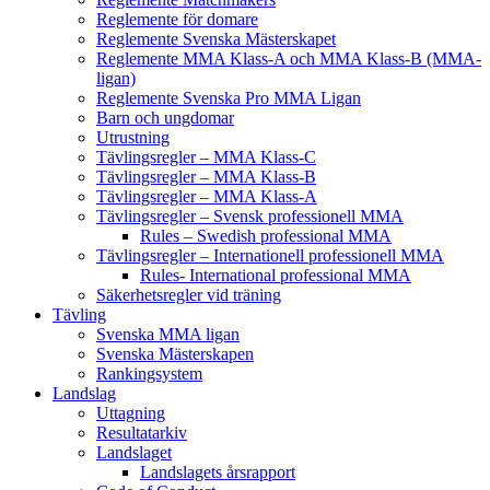
Reglemente för domare
Reglemente Svenska Mästerskapet
Reglemente MMA Klass-A och MMA Klass-B (MMA-
ligan)
Reglemente Svenska Pro MMA Ligan
Barn och ungdomar
Utrustning
Tävlingsregler – MMA Klass-C
Tävlingsregler – MMA Klass-B
Tävlingsregler – MMA Klass-A
Tävlingsregler – Svensk professionell MMA
Rules – Swedish professional MMA
Tävlingsregler – Internationell professionell MMA
Rules- International professional MMA
Säkerhetsregler vid träning
Tävling
Svenska MMA ligan
Svenska Mästerskapen
Rankingsystem
Landslag
Uttagning
Resultatarkiv
Landslaget
Landslagets årsrapport