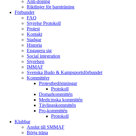
Anti-doping
Riktlinjer för barnträning
Förbundet
FAQ
Styrelse Protokoll
Protest
Kontakt
Stadgar
Historia
Engagera sig
Social integration
Styrelsen
IMMAF
Svenska Budo & Kampsportsförbundet
Kommittéer
Protestbedömningar
Protokoll
Domarkommittén
Medicinska kommittén
Tävlingskommittén
Pro-kommittén
Protokoll
Klubbar
Anslut till SMMAF
Börja träna