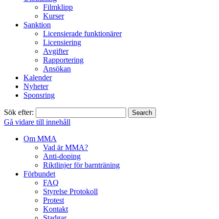
Filmklipp
Kurser
Sanktion
Licensierade funktionärer
Licensiering
Avgifter
Rapportering
Ansökan
Kalender
Nyheter
Sponsring
Sök efter:
Gå vidare till innehåll
Om MMA
Vad är MMA?
Anti-doping
Riktlinjer för barnträning
Förbundet
FAQ
Styrelse Protokoll
Protest
Kontakt
Stadgar