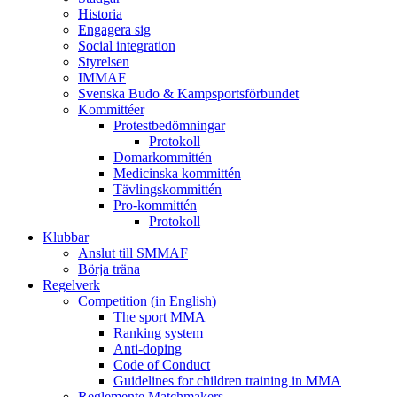
Historia
Engagera sig
Social integration
Styrelsen
IMMAF
Svenska Budo & Kampsportsförbundet
Kommittéer
Protestbedömningar
Protokoll
Domarkommittén
Medicinska kommittén
Tävlingskommittén
Pro-kommittén
Protokoll
Klubbar
Anslut till SMMAF
Börja träna
Regelverk
Competition (in English)
The sport MMA
Ranking system
Anti-doping
Code of Conduct
Guidelines for children training in MMA
Reglemente Matchmakers