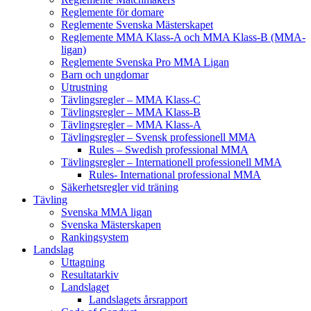
Reglemente för domare
Reglemente Svenska Mästerskapet
Reglemente MMA Klass-A och MMA Klass-B (MMA-
ligan)
Reglemente Svenska Pro MMA Ligan
Barn och ungdomar
Utrustning
Tävlingsregler – MMA Klass-C
Tävlingsregler – MMA Klass-B
Tävlingsregler – MMA Klass-A
Tävlingsregler – Svensk professionell MMA
Rules – Swedish professional MMA
Tävlingsregler – Internationell professionell MMA
Rules- International professional MMA
Säkerhetsregler vid träning
Tävling
Svenska MMA ligan
Svenska Mästerskapen
Rankingsystem
Landslag
Uttagning
Resultatarkiv
Landslaget
Landslagets årsrapport