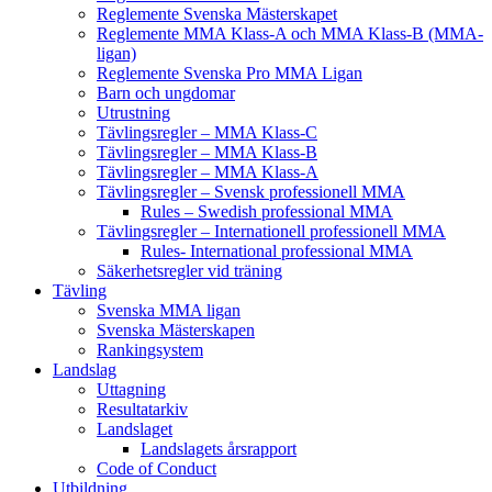
Reglemente Svenska Mästerskapet
Reglemente MMA Klass-A och MMA Klass-B (MMA-
ligan)
Reglemente Svenska Pro MMA Ligan
Barn och ungdomar
Utrustning
Tävlingsregler – MMA Klass-C
Tävlingsregler – MMA Klass-B
Tävlingsregler – MMA Klass-A
Tävlingsregler – Svensk professionell MMA
Rules – Swedish professional MMA
Tävlingsregler – Internationell professionell MMA
Rules- International professional MMA
Säkerhetsregler vid träning
Tävling
Svenska MMA ligan
Svenska Mästerskapen
Rankingsystem
Landslag
Uttagning
Resultatarkiv
Landslaget
Landslagets årsrapport
Code of Conduct
Utbildning