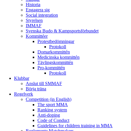
Historia
Engagera sig
Social integration
Styrelsen
IMMAF
Svenska Budo & Kampsportsförbundet
Kommittéer
Protestbedömningar
Protokoll
Domarkommittén
Medicinska kommittén
Tävlingskommittén
Pro-kommittén
Protokoll
Klubbar
Anslut till SMMAF
Börja träna
Regelverk
Competition (in English)
The sport MMA
Ranking system
Anti-doping
Code of Conduct
Guidelines for children training in MMA
Reglemente Matchmakers