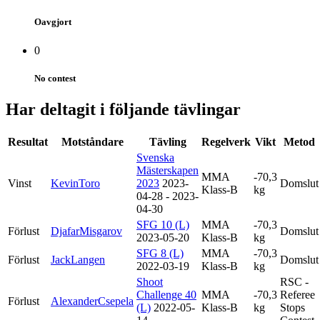
Oavgjort
0
No contest
Har deltagit i följande tävlingar
Resultat
Motståndare
Tävling
Regelverk
Vikt
Metod
Svenska
Mästerskapen
MMA
-70,3
Vinst
KevinToro
2023
2023-
Domslut
Klass-B
kg
04-28 - 2023-
04-30
SFG 10 (L)
MMA
-70,3
Förlust
DjafarMisgarov
Domslut
2023-05-20
Klass-B
kg
SFG 8 (L)
MMA
-70,3
Förlust
JackLangen
Domslut
2022-03-19
Klass-B
kg
Shoot
RSC -
Challenge 40
MMA
-70,3
Referee
Förlust
AlexanderCsepela
(L)
2022-05-
Klass-B
kg
Stops