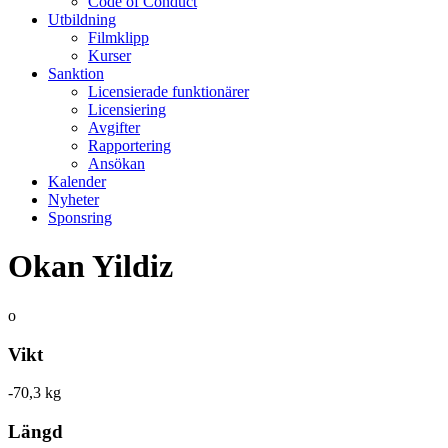
Code of Conduct
Utbildning
Filmklipp
Kurser
Sanktion
Licensierade funktionärer
Licensiering
Avgifter
Rapportering
Ansökan
Kalender
Nyheter
Sponsring
Okan Yildiz
o
Vikt
-70,3 kg
Längd