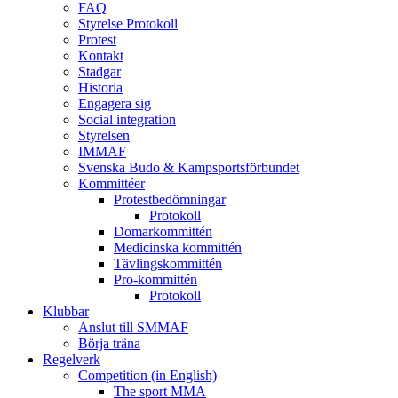
FAQ
Styrelse Protokoll
Protest
Kontakt
Stadgar
Historia
Engagera sig
Social integration
Styrelsen
IMMAF
Svenska Budo & Kampsportsförbundet
Kommittéer
Protestbedömningar
Protokoll
Domarkommittén
Medicinska kommittén
Tävlingskommittén
Pro-kommittén
Protokoll
Klubbar
Anslut till SMMAF
Börja träna
Regelverk
Competition (in English)
The sport MMA