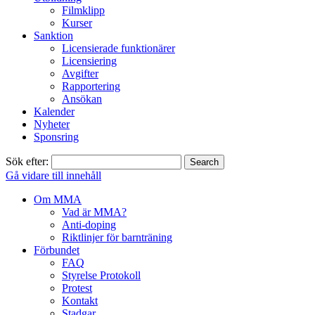
Filmklipp
Kurser
Sanktion
Licensierade funktionärer
Licensiering
Avgifter
Rapportering
Ansökan
Kalender
Nyheter
Sponsring
Sök efter:
Gå vidare till innehåll
Om MMA
Vad är MMA?
Anti-doping
Riktlinjer för barnträning
Förbundet
FAQ
Styrelse Protokoll
Protest
Kontakt
Stadgar