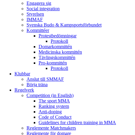
Engagera sig
Social integration
Styrelsen
IMMAF
Svenska Budo & Kampsportsförbundet
Kommittéer
Protestbedömningar
Protokoll
Domarkommittén
Medicinska kommittén
Tävlingskommittén
Pro-kommittén
Protokoll
Klubbar
Anslut till SMMAF
Börja träna
Regelverk
Competition (in English)
The sport MMA
Ranking system
Anti-doping
Code of Conduct
Guidelines for children training in MMA
Reglemente Matchmakers
Reglemente för domare