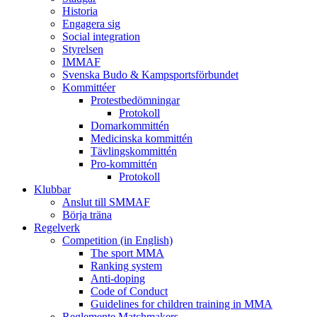
Historia
Engagera sig
Social integration
Styrelsen
IMMAF
Svenska Budo & Kampsportsförbundet
Kommittéer
Protestbedömningar
Protokoll
Domarkommittén
Medicinska kommittén
Tävlingskommittén
Pro-kommittén
Protokoll
Klubbar
Anslut till SMMAF
Börja träna
Regelverk
Competition (in English)
The sport MMA
Ranking system
Anti-doping
Code of Conduct
Guidelines for children training in MMA
Reglemente Matchmakers