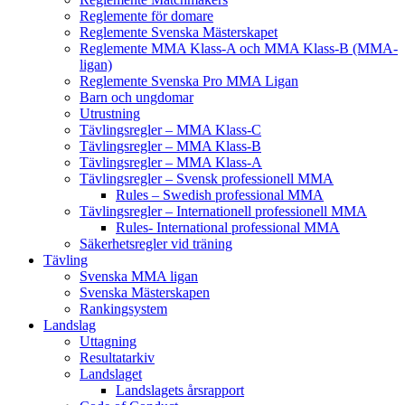
Reglemente för domare
Reglemente Svenska Mästerskapet
Reglemente MMA Klass-A och MMA Klass-B (MMA-
ligan)
Reglemente Svenska Pro MMA Ligan
Barn och ungdomar
Utrustning
Tävlingsregler – MMA Klass-C
Tävlingsregler – MMA Klass-B
Tävlingsregler – MMA Klass-A
Tävlingsregler – Svensk professionell MMA
Rules – Swedish professional MMA
Tävlingsregler – Internationell professionell MMA
Rules- International professional MMA
Säkerhetsregler vid träning
Tävling
Svenska MMA ligan
Svenska Mästerskapen
Rankingsystem
Landslag
Uttagning
Resultatarkiv
Landslaget
Landslagets årsrapport