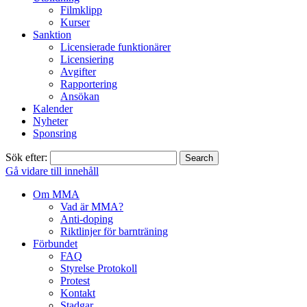
Filmklipp
Kurser
Sanktion
Licensierade funktionärer
Licensiering
Avgifter
Rapportering
Ansökan
Kalender
Nyheter
Sponsring
Sök efter:
Gå vidare till innehåll
Om MMA
Vad är MMA?
Anti-doping
Riktlinjer för barnträning
Förbundet
FAQ
Styrelse Protokoll
Protest
Kontakt
Stadgar