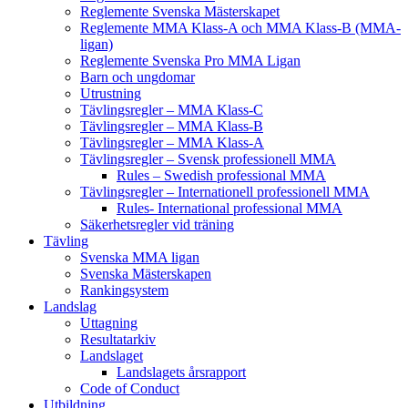
Reglemente Svenska Mästerskapet
Reglemente MMA Klass-A och MMA Klass-B (MMA-
ligan)
Reglemente Svenska Pro MMA Ligan
Barn och ungdomar
Utrustning
Tävlingsregler – MMA Klass-C
Tävlingsregler – MMA Klass-B
Tävlingsregler – MMA Klass-A
Tävlingsregler – Svensk professionell MMA
Rules – Swedish professional MMA
Tävlingsregler – Internationell professionell MMA
Rules- International professional MMA
Säkerhetsregler vid träning
Tävling
Svenska MMA ligan
Svenska Mästerskapen
Rankingsystem
Landslag
Uttagning
Resultatarkiv
Landslaget
Landslagets årsrapport
Code of Conduct
Utbildning