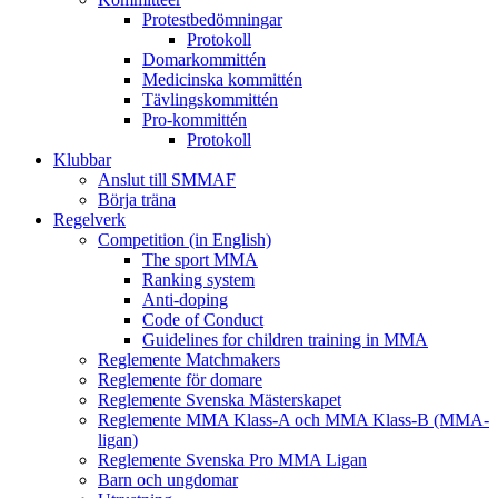
Protestbedömningar
Protokoll
Domarkommittén
Medicinska kommittén
Tävlingskommittén
Pro-kommittén
Protokoll
Klubbar
Anslut till SMMAF
Börja träna
Regelverk
Competition (in English)
The sport MMA
Ranking system
Anti-doping
Code of Conduct
Guidelines for children training in MMA
Reglemente Matchmakers
Reglemente för domare
Reglemente Svenska Mästerskapet
Reglemente MMA Klass-A och MMA Klass-B (MMA-
ligan)
Reglemente Svenska Pro MMA Ligan
Barn och ungdomar