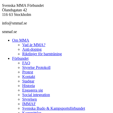
Svenska MMA Förbundet
Ölandsgatan 42
116 63 Stockholm
info@smmaf.se
smmaf.se
Om MMA
Vad är MMA?
Anti-doping
Riktlinjer för barnträning
Förbundet
FAQ
Styrelse Protokoll
Protest
Kontakt
Stadgar
Historia
Engagera sig
Social integration
Styrelsen
IMMAF
Svenska Budo & Kampsportsförbundet
Kommittéer