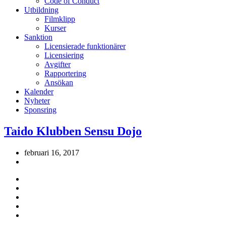
Code of Conduct
Utbildning
Filmklipp
Kurser
Sanktion
Licensierade funktionärer
Licensiering
Avgifter
Rapportering
Ansökan
Kalender
Nyheter
Sponsring
Taido Klubben Sensu Dojo
februari 16, 2017