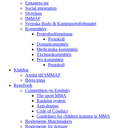
Engagera sig
Social integration
Styrelsen
IMMAF
Svenska Budo & Kampsportsförbundet
Kommittéer
Protestbedömningar
Protokoll
Domarkommittén
Medicinska kommittén
Tävlingskommittén
Pro-kommittén
Protokoll
Klubbar
Anslut till SMMAF
Börja träna
Regelverk
Competition (in English)
The sport MMA
Ranking system
Anti-doping
Code of Conduct
Guidelines for children training in MMA
Reglemente Matchmakers
Reglemente för domare