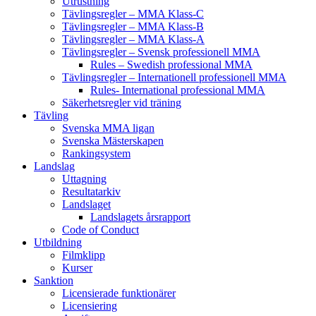
Utrustning
Tävlingsregler – MMA Klass-C
Tävlingsregler – MMA Klass-B
Tävlingsregler – MMA Klass-A
Tävlingsregler – Svensk professionell MMA
Rules – Swedish professional MMA
Tävlingsregler – Internationell professionell MMA
Rules- International professional MMA
Säkerhetsregler vid träning
Tävling
Svenska MMA ligan
Svenska Mästerskapen
Rankingsystem
Landslag
Uttagning
Resultatarkiv
Landslaget
Landslagets årsrapport
Code of Conduct
Utbildning
Filmklipp
Kurser
Sanktion
Licensierade funktionärer
Licensiering