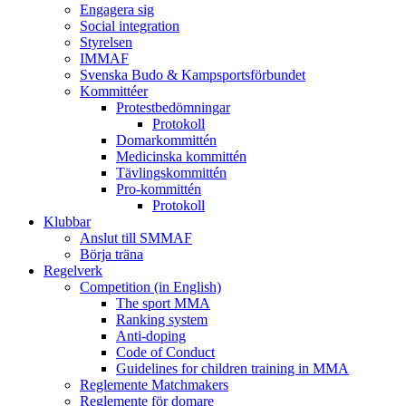
Engagera sig
Social integration
Styrelsen
IMMAF
Svenska Budo & Kampsportsförbundet
Kommittéer
Protestbedömningar
Protokoll
Domarkommittén
Medicinska kommittén
Tävlingskommittén
Pro-kommittén
Protokoll
Klubbar
Anslut till SMMAF
Börja träna
Regelverk
Competition (in English)
The sport MMA
Ranking system
Anti-doping
Code of Conduct
Guidelines for children training in MMA
Reglemente Matchmakers
Reglemente för domare