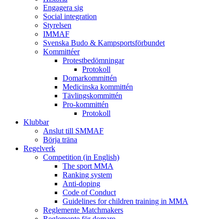
Engagera sig
Social integration
Styrelsen
IMMAF
Svenska Budo & Kampsportsförbundet
Kommittéer
Protestbedömningar
Protokoll
Domarkommittén
Medicinska kommittén
Tävlingskommittén
Pro-kommittén
Protokoll
Klubbar
Anslut till SMMAF
Börja träna
Regelverk
Competition (in English)
The sport MMA
Ranking system
Anti-doping
Code of Conduct
Guidelines for children training in MMA
Reglemente Matchmakers
Reglemente för domare