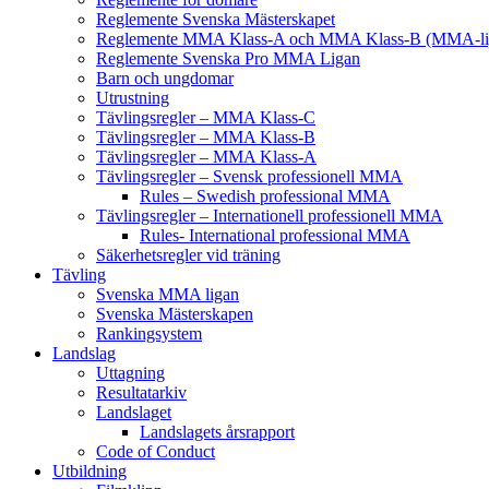
Reglemente Svenska Mästerskapet
Reglemente MMA Klass-A och MMA Klass-B (MMA-li
Reglemente Svenska Pro MMA Ligan
Barn och ungdomar
Utrustning
Tävlingsregler – MMA Klass-C
Tävlingsregler – MMA Klass-B
Tävlingsregler – MMA Klass-A
Tävlingsregler – Svensk professionell MMA
Rules – Swedish professional MMA
Tävlingsregler – Internationell professionell MMA
Rules- International professional MMA
Säkerhetsregler vid träning
Tävling
Svenska MMA ligan
Svenska Mästerskapen
Rankingsystem
Landslag
Uttagning
Resultatarkiv
Landslaget
Landslagets årsrapport
Code of Conduct
Utbildning