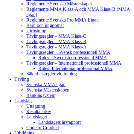
Reglemente Svenska Mästerskapet
Reglemente MMA Klass-A och MMA Klass-B (MMA-
ligan)
Reglemente Svenska Pro MMA Ligan
Barn och ungdomar
Utrustning
Tävlingsregler – MMA Klass-C
Tävlingsregler – MMA Klass-B
Tävlingsregler – MMA Klass-A
Tävlingsregler – Svensk professionell MMA
Rules – Swedish professional MMA
Tävlingsregler – Internationell professionell MMA
Rules- International professional MMA
Säkerhetsregler vid träning
Tävling
Svenska MMA ligan
Svenska Mästerskapen
Rankingsystem
Landslag
Uttagning
Resultatarkiv
Landslaget
Landslagets årsrapport
Code of Conduct
Utbildning