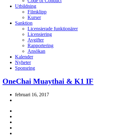
Code of Conduct
Utbildning
Filmklipp
Kurser
Sanktion
Licensierade funktionärer
Licensiering
Avgifter
Rapportering
Ansökan
Kalender
Nyheter
Sponsring
OneChai Muaythai & K1 IF
februari 16, 2017