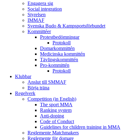
Engagera sig
Social integration
Styrelsen
IMMAF
Svenska Budo & Kampsportsförbundet
Kommittéer
Protestbedömningar
Protokoll
Domarkommittén
Medicinska kommittén
Tävlingskommittén
Pro-kommittén
Protokoll
Klubbar
Anslut till SMMAF
Börja träna
Regelverk
Competition (in English)
The sport MMA
Ranking system
Anti-doping
Code of Conduct
Guidelines for children training in MMA
Reglemente Matchmakers
Reglemente för domare