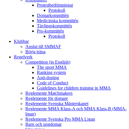
Protestbedömningar
Protokoll
Domarkommittén
Medicinska kommittén
Tävlingskommittén
Pro-kommittén
Protokoll
Klubbar
Anslut till SMMAF
Börja träna
Regelverk
Competition (in English)
The sport MMA
Ranking system
Anti-doping
Code of Conduct
Guidelines for children training in MMA
Reglemente Matchmakers
Reglemente för domare
Reglemente Svenska Mästerskapet
Reglemente MMA Klass-A och MMA Klass-B (MMA-
ligan)
Reglemente Svenska Pro MMA Ligan
Barn och ungdomar