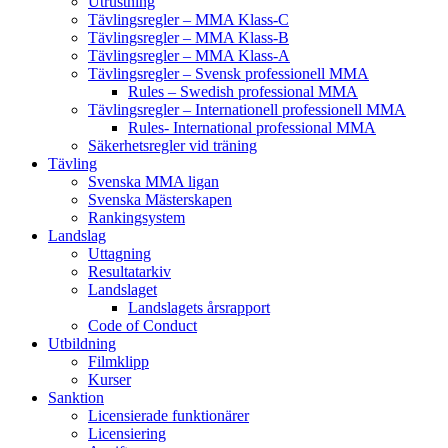
Utrustning
Tävlingsregler – MMA Klass-C
Tävlingsregler – MMA Klass-B
Tävlingsregler – MMA Klass-A
Tävlingsregler – Svensk professionell MMA
Rules – Swedish professional MMA
Tävlingsregler – Internationell professionell MMA
Rules- International professional MMA
Säkerhetsregler vid träning
Tävling
Svenska MMA ligan
Svenska Mästerskapen
Rankingsystem
Landslag
Uttagning
Resultatarkiv
Landslaget
Landslagets årsrapport
Code of Conduct
Utbildning
Filmklipp
Kurser
Sanktion
Licensierade funktionärer
Licensiering