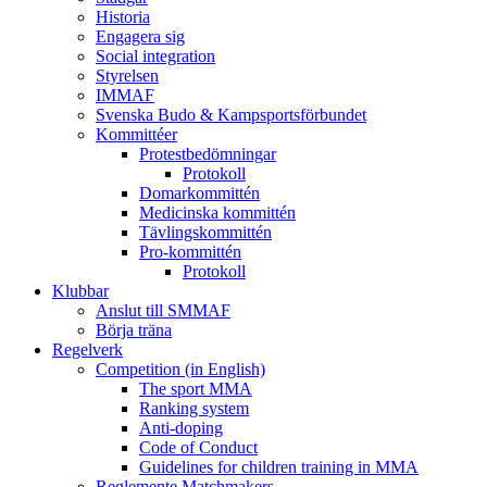
Historia
Engagera sig
Social integration
Styrelsen
IMMAF
Svenska Budo & Kampsportsförbundet
Kommittéer
Protestbedömningar
Protokoll
Domarkommittén
Medicinska kommittén
Tävlingskommittén
Pro-kommittén
Protokoll
Klubbar
Anslut till SMMAF
Börja träna
Regelverk
Competition (in English)
The sport MMA
Ranking system
Anti-doping
Code of Conduct
Guidelines for children training in MMA
Reglemente Matchmakers