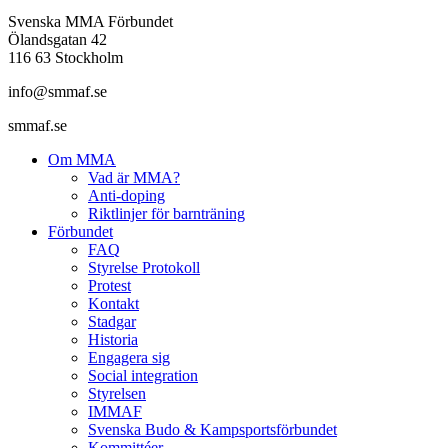
Svenska MMA Förbundet
Ölandsgatan 42
116 63 Stockholm
info@smmaf.se
smmaf.se
Om MMA
Vad är MMA?
Anti-doping
Riktlinjer för barnträning
Förbundet
FAQ
Styrelse Protokoll
Protest
Kontakt
Stadgar
Historia
Engagera sig
Social integration
Styrelsen
IMMAF
Svenska Budo & Kampsportsförbundet
Kommittéer