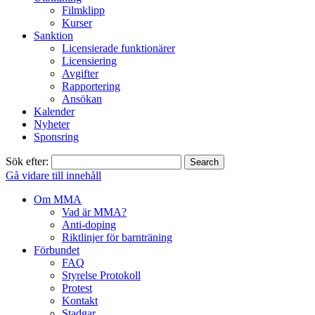
Filmklipp
Kurser
Sanktion
Licensierade funktionärer
Licensiering
Avgifter
Rapportering
Ansökan
Kalender
Nyheter
Sponsring
Sök efter:
Gå vidare till innehåll
Om MMA
Vad är MMA?
Anti-doping
Riktlinjer för barnträning
Förbundet
FAQ
Styrelse Protokoll
Protest
Kontakt
Stadgar