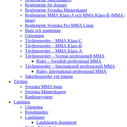
Reglemente för domare
Reglemente Svenska Mästerskapet
Reglemente MMA Klass-A och MMA Klass-B (MMA-
ligan)
Reglemente Svenska Pro MMA Ligan
Barn och ungdomar
Utrustning
Tävlingsregler – MMA Klass-C
Tävlingsregler – MMA Klass-B
Tävlingsregler – MMA Klass-A
Tävlingsregler – Svensk professionell MMA
Rules – Swedish professional MMA
Tävlingsregler – Internationell professionell MMA
Rules- International professional MMA
Säkerhetsregler vid träning
Tävling
Svenska MMA ligan
Svenska Mästerskapen
Rankingsystem
Landslag
Uttagning
Resultatarkiv
Landslaget
Landslagets årsrapport