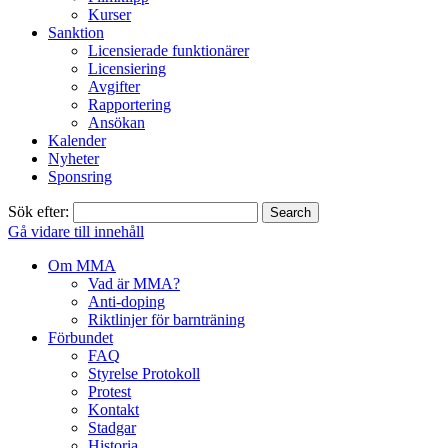
Kurser
Sanktion
Licensierade funktionärer
Licensiering
Avgifter
Rapportering
Ansökan
Kalender
Nyheter
Sponsring
Sök efter:
Gå vidare till innehåll
Om MMA
Vad är MMA?
Anti-doping
Riktlinjer för barnträning
Förbundet
FAQ
Styrelse Protokoll
Protest
Kontakt
Stadgar
Historia