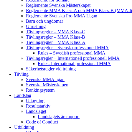
Reglemente Svenska Mästerskapet
Reglemente MMA Klass-A och MMA Klass-B (MMA-li
Reglemente Svenska Pro MMA Ligan
Barn och ungdomar
Utrustning
Tävlingsregler – MMA Klass-C
Tävlingsregler – MMA Klass-B
Tävlingsregler – MMA Klass-A
Tävlingsregler – Svensk professionell MMA
Rules – Swedish professional MMA
Tävlingsregler – Internationell professionell MMA
Rules- International professional MMA
Säkerhetsregler vid träning
Tävling
Svenska MMA ligan
Svenska Mästerskapen
Rankingsystem
Landslag
Uttagning
Resultatarkiv
Landslaget
Landslagets årsrapport
Code of Conduct
Utbildning