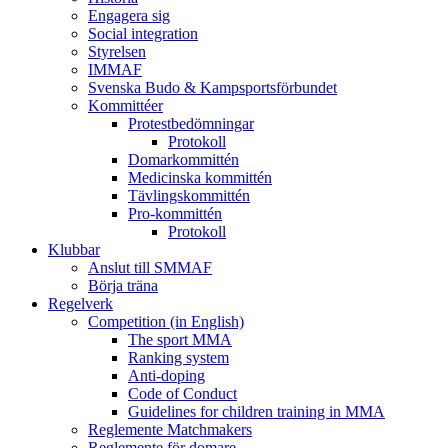
Engagera sig
Social integration
Styrelsen
IMMAF
Svenska Budo & Kampsportsförbundet
Kommittéer
Protestbedömningar
Protokoll
Domarkommittén
Medicinska kommittén
Tävlingskommittén
Pro-kommittén
Protokoll
Klubbar
Anslut till SMMAF
Börja träna
Regelverk
Competition (in English)
The sport MMA
Ranking system
Anti-doping
Code of Conduct
Guidelines for children training in MMA
Reglemente Matchmakers
Reglemente för domare