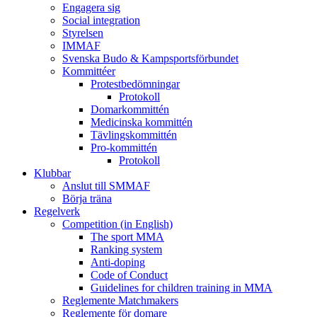
Engagera sig
Social integration
Styrelsen
IMMAF
Svenska Budo & Kampsportsförbundet
Kommittéer
Protestbedömningar
Protokoll
Domarkommittén
Medicinska kommittén
Tävlingskommittén
Pro-kommittén
Protokoll
Klubbar
Anslut till SMMAF
Börja träna
Regelverk
Competition (in English)
The sport MMA
Ranking system
Anti-doping
Code of Conduct
Guidelines for children training in MMA
Reglemente Matchmakers
Reglemente för domare