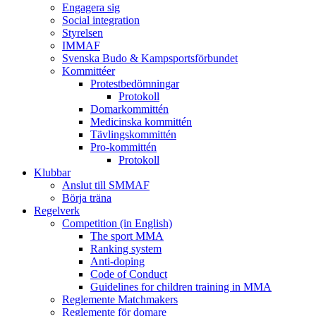
Engagera sig
Social integration
Styrelsen
IMMAF
Svenska Budo & Kampsportsförbundet
Kommittéer
Protestbedömningar
Protokoll
Domarkommittén
Medicinska kommittén
Tävlingskommittén
Pro-kommittén
Protokoll
Klubbar
Anslut till SMMAF
Börja träna
Regelverk
Competition (in English)
The sport MMA
Ranking system
Anti-doping
Code of Conduct
Guidelines for children training in MMA
Reglemente Matchmakers
Reglemente för domare