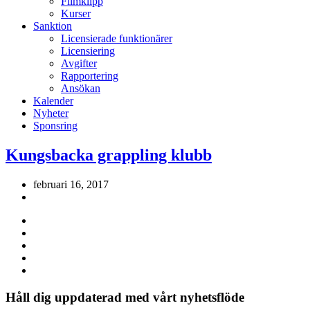
Filmklipp
Kurser
Sanktion
Licensierade funktionärer
Licensiering
Avgifter
Rapportering
Ansökan
Kalender
Nyheter
Sponsring
Kungsbacka grappling klubb
februari 16, 2017
Håll dig uppdaterad med vårt nyhetsflöde