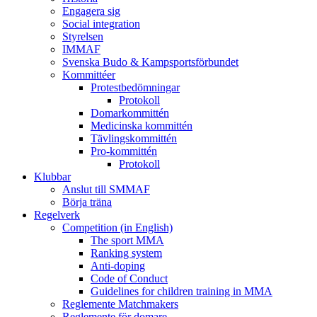
Engagera sig
Social integration
Styrelsen
IMMAF
Svenska Budo & Kampsportsförbundet
Kommittéer
Protestbedömningar
Protokoll
Domarkommittén
Medicinska kommittén
Tävlingskommittén
Pro-kommittén
Protokoll
Klubbar
Anslut till SMMAF
Börja träna
Regelverk
Competition (in English)
The sport MMA
Ranking system
Anti-doping
Code of Conduct
Guidelines for children training in MMA
Reglemente Matchmakers
Reglemente för domare