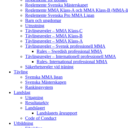
Reglemente Svenska Mästerskapet
Reglemente MMA Klass-A och MMA Klass-B (MMA-li
Reglemente Svenska Pro MMA Ligan
Barn och ungdomar
Utrustning
Tävlingsregler – MMA Klass-C
Tävlingsregler – MMA Klass-B
Tävlingsregler – MMA Klass-A
Tävlingsregler – Svensk professionell MMA
Rules – Swedish professional MMA
Tävlingsregler – Internationell professionell MMA
Rules- International professional MMA
Säkerhetsregler vid träning
Tävling
Svenska MMA ligan
Svenska Mästerskapen
Rankingsystem
Landslag
Uttagning
Resultatarkiv
Landslaget
Landslagets årsrapport
Code of Conduct
Utbildning