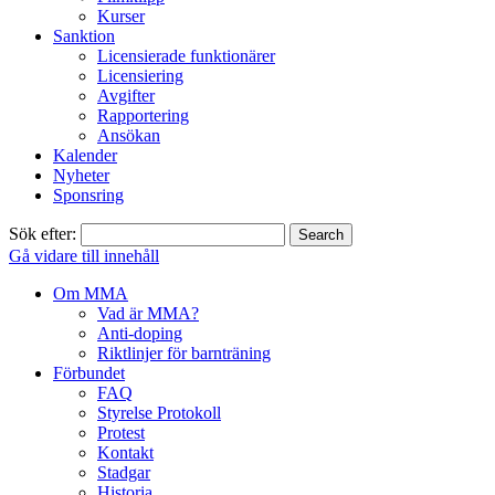
Kurser
Sanktion
Licensierade funktionärer
Licensiering
Avgifter
Rapportering
Ansökan
Kalender
Nyheter
Sponsring
Sök efter:
Gå vidare till innehåll
Om MMA
Vad är MMA?
Anti-doping
Riktlinjer för barnträning
Förbundet
FAQ
Styrelse Protokoll
Protest
Kontakt
Stadgar
Historia