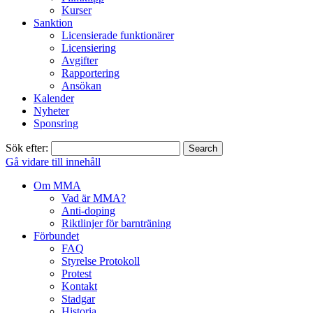
Kurser
Sanktion
Licensierade funktionärer
Licensiering
Avgifter
Rapportering
Ansökan
Kalender
Nyheter
Sponsring
Sök efter:
Gå vidare till innehåll
Om MMA
Vad är MMA?
Anti-doping
Riktlinjer för barnträning
Förbundet
FAQ
Styrelse Protokoll
Protest
Kontakt
Stadgar
Historia