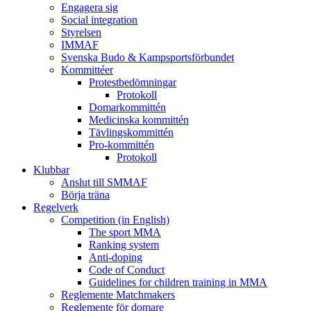
Engagera sig
Social integration
Styrelsen
IMMAF
Svenska Budo & Kampsportsförbundet
Kommittéer
Protestbedömningar
Protokoll
Domarkommittén
Medicinska kommittén
Tävlingskommittén
Pro-kommittén
Protokoll
Klubbar
Anslut till SMMAF
Börja träna
Regelverk
Competition (in English)
The sport MMA
Ranking system
Anti-doping
Code of Conduct
Guidelines for children training in MMA
Reglemente Matchmakers
Reglemente för domare