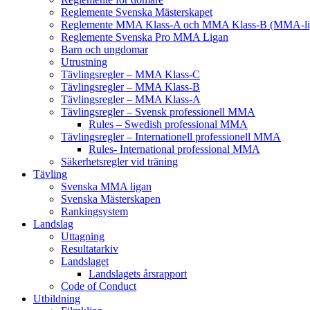
Reglemente Svenska Mästerskapet
Reglemente MMA Klass-A och MMA Klass-B (MMA-li
Reglemente Svenska Pro MMA Ligan
Barn och ungdomar
Utrustning
Tävlingsregler – MMA Klass-C
Tävlingsregler – MMA Klass-B
Tävlingsregler – MMA Klass-A
Tävlingsregler – Svensk professionell MMA
Rules – Swedish professional MMA
Tävlingsregler – Internationell professionell MMA
Rules- International professional MMA
Säkerhetsregler vid träning
Tävling
Svenska MMA ligan
Svenska Mästerskapen
Rankingsystem
Landslag
Uttagning
Resultatarkiv
Landslaget
Landslagets årsrapport
Code of Conduct
Utbildning