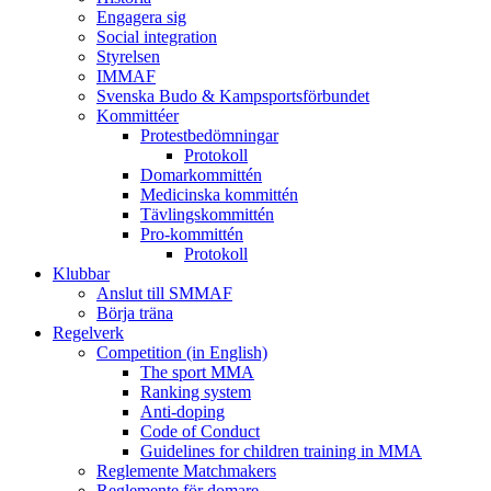
Engagera sig
Social integration
Styrelsen
IMMAF
Svenska Budo & Kampsportsförbundet
Kommittéer
Protestbedömningar
Protokoll
Domarkommittén
Medicinska kommittén
Tävlingskommittén
Pro-kommittén
Protokoll
Klubbar
Anslut till SMMAF
Börja träna
Regelverk
Competition (in English)
The sport MMA
Ranking system
Anti-doping
Code of Conduct
Guidelines for children training in MMA
Reglemente Matchmakers
Reglemente för domare