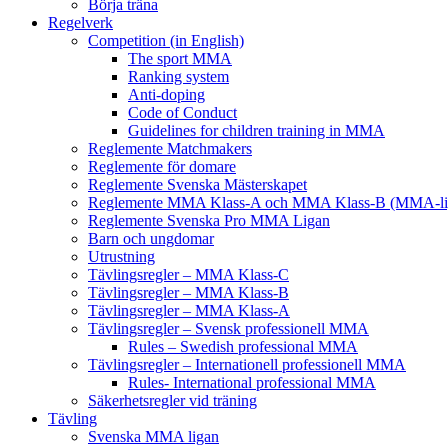
Börja träna
Regelverk
Competition (in English)
The sport MMA
Ranking system
Anti-doping
Code of Conduct
Guidelines for children training in MMA
Reglemente Matchmakers
Reglemente för domare
Reglemente Svenska Mästerskapet
Reglemente MMA Klass-A och MMA Klass-B (MMA-li
Reglemente Svenska Pro MMA Ligan
Barn och ungdomar
Utrustning
Tävlingsregler – MMA Klass-C
Tävlingsregler – MMA Klass-B
Tävlingsregler – MMA Klass-A
Tävlingsregler – Svensk professionell MMA
Rules – Swedish professional MMA
Tävlingsregler – Internationell professionell MMA
Rules- International professional MMA
Säkerhetsregler vid träning
Tävling
Svenska MMA ligan