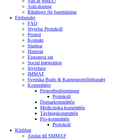
Vad är MMA?
Anti-doping
Riktlinjer för barnträning
Förbundet
FAQ
Styrelse Protokoll
Protest
Kontakt
Stadgar
Historia
Engagera sig
Social integration
Styrelsen
IMMAF
Svenska Budo & Kampsportsförbundet
Kommittéer
Protestbedömningar
Protokoll
Domarkommittén
Medicinska kommittén
Tävlingskommittén
Pro-kommittén
Protokoll
Klubbar
Anslut till SMMAF