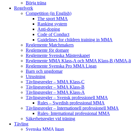
Börja träna
Regelverk
Competition (in English)
The sport MMA
Ranking system
Anti-doping
Code of Conduct
Guidelines for children training in MMA
Reglemente Matchmakers
Reglemente för domare
Reglemente Svenska Mästerskapet
Reglemente MMA Klass-A och MMA Klass-B (MMA-li
Reglemente Svenska Pro MMA Ligan
Barn och ungdomar
Utrustning
Tävlingsregler – MMA Klass-C
Tävlingsregler – MMA Klass-B
Tävlingsregler – MMA Klass-A
Tävlingsregler – Svensk professionell MMA
Rules – Swedish professional MMA
Tävlingsregler – Internationell professionell MMA
Rules- International professional MMA
Säkerhetsregler vid träning
Tävling
Svenska MMA ligan