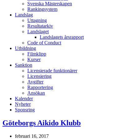
Svenska Mästerskapen
Rankingsystem
Landslag
Uttagning
Resultatarkiv
Landslaget
Landslagets årsrapport
Code of Conduct
Utbildning
Filmklipp
Kurser
Sanktion
Licensierade funktionärer
Licensiering
Avgifter
Rapportering
Ansökan
Kalender
Nyheter
Sponsring
Göteborgs Aikido Klubb
februari 16, 2017