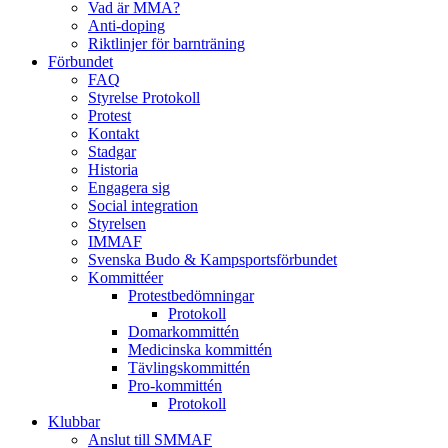
Vad är MMA?
Anti-doping
Riktlinjer för barnträning
Förbundet
FAQ
Styrelse Protokoll
Protest
Kontakt
Stadgar
Historia
Engagera sig
Social integration
Styrelsen
IMMAF
Svenska Budo & Kampsportsförbundet
Kommittéer
Protestbedömningar
Protokoll
Domarkommittén
Medicinska kommittén
Tävlingskommittén
Pro-kommittén
Protokoll
Klubbar
Anslut till SMMAF