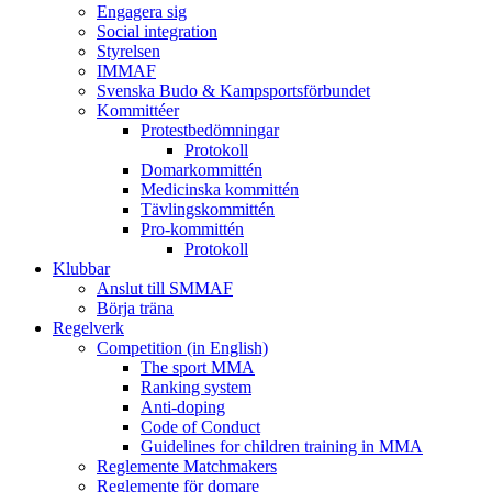
Engagera sig
Social integration
Styrelsen
IMMAF
Svenska Budo & Kampsportsförbundet
Kommittéer
Protestbedömningar
Protokoll
Domarkommittén
Medicinska kommittén
Tävlingskommittén
Pro-kommittén
Protokoll
Klubbar
Anslut till SMMAF
Börja träna
Regelverk
Competition (in English)
The sport MMA
Ranking system
Anti-doping
Code of Conduct
Guidelines for children training in MMA
Reglemente Matchmakers
Reglemente för domare