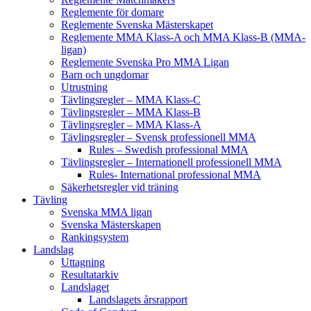
Reglemente för domare
Reglemente Svenska Mästerskapet
Reglemente MMA Klass-A och MMA Klass-B (MMA-
ligan)
Reglemente Svenska Pro MMA Ligan
Barn och ungdomar
Utrustning
Tävlingsregler – MMA Klass-C
Tävlingsregler – MMA Klass-B
Tävlingsregler – MMA Klass-A
Tävlingsregler – Svensk professionell MMA
Rules – Swedish professional MMA
Tävlingsregler – Internationell professionell MMA
Rules- International professional MMA
Säkerhetsregler vid träning
Tävling
Svenska MMA ligan
Svenska Mästerskapen
Rankingsystem
Landslag
Uttagning
Resultatarkiv
Landslaget
Landslagets årsrapport