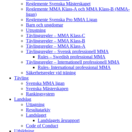
Reglemente Svenska Mästerskapet
Reglemente MMA Klass-A och MMA Klass-B (MMA-
ligan)
Reglemente Svenska Pro MMA Ligan
Barn och ungdomar
Utrustning
Tävlingsregler – MMA Klass-C
Tävlingsregler – MMA Klass-B
Tävlingsregler – MMA Klass-A
Tävlingsregler – Svensk professionell MMA
Rules – Swedish professional MMA
Tävlingsregler – Internationell professionell MMA
Rules- International professional MMA
Säkerhetsregler vid träning
Tävling
Svenska MMA ligan
Svenska Mästerskapen
Rankingsystem
Landslag
Uttagning
Resultatarkiv
Landslaget
Landslagets årsrapport
Code of Conduct
Utbildning