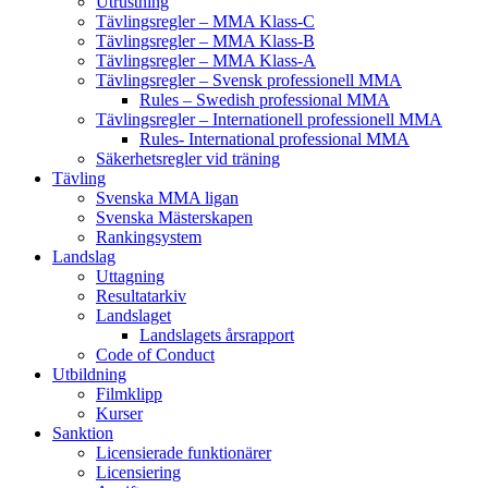
Utrustning
Tävlingsregler – MMA Klass-C
Tävlingsregler – MMA Klass-B
Tävlingsregler – MMA Klass-A
Tävlingsregler – Svensk professionell MMA
Rules – Swedish professional MMA
Tävlingsregler – Internationell professionell MMA
Rules- International professional MMA
Säkerhetsregler vid träning
Tävling
Svenska MMA ligan
Svenska Mästerskapen
Rankingsystem
Landslag
Uttagning
Resultatarkiv
Landslaget
Landslagets årsrapport
Code of Conduct
Utbildning
Filmklipp
Kurser
Sanktion
Licensierade funktionärer
Licensiering