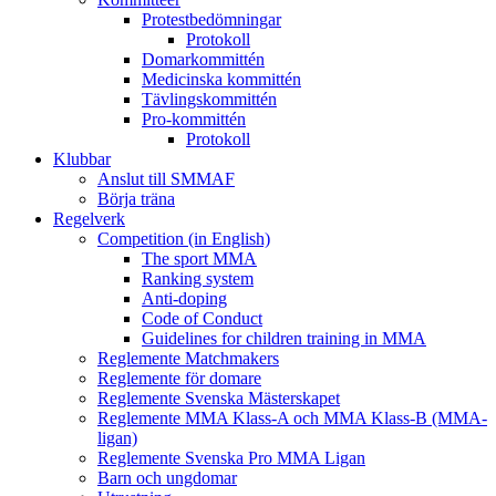
Protestbedömningar
Protokoll
Domarkommittén
Medicinska kommittén
Tävlingskommittén
Pro-kommittén
Protokoll
Klubbar
Anslut till SMMAF
Börja träna
Regelverk
Competition (in English)
The sport MMA
Ranking system
Anti-doping
Code of Conduct
Guidelines for children training in MMA
Reglemente Matchmakers
Reglemente för domare
Reglemente Svenska Mästerskapet
Reglemente MMA Klass-A och MMA Klass-B (MMA-
ligan)
Reglemente Svenska Pro MMA Ligan
Barn och ungdomar