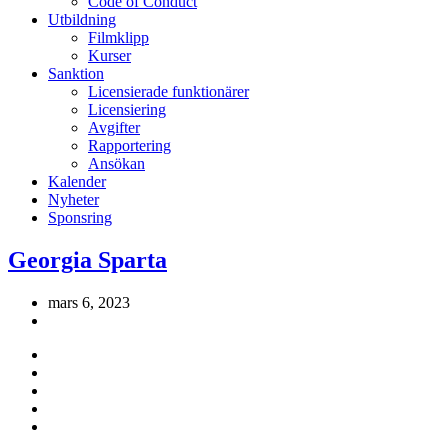
Code of Conduct
Utbildning
Filmklipp
Kurser
Sanktion
Licensierade funktionärer
Licensiering
Avgifter
Rapportering
Ansökan
Kalender
Nyheter
Sponsring
Georgia Sparta
mars 6, 2023