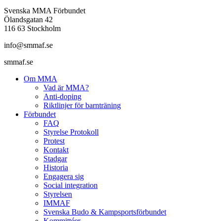
Svenska MMA Förbundet
Ölandsgatan 42
116 63 Stockholm
info@smmaf.se
smmaf.se
Om MMA
Vad är MMA?
Anti-doping
Riktlinjer för barnträning
Förbundet
FAQ
Styrelse Protokoll
Protest
Kontakt
Stadgar
Historia
Engagera sig
Social integration
Styrelsen
IMMAF
Svenska Budo & Kampsportsförbundet
Kommittéer