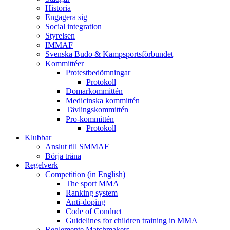
Historia
Engagera sig
Social integration
Styrelsen
IMMAF
Svenska Budo & Kampsportsförbundet
Kommittéer
Protestbedömningar
Protokoll
Domarkommittén
Medicinska kommittén
Tävlingskommittén
Pro-kommittén
Protokoll
Klubbar
Anslut till SMMAF
Börja träna
Regelverk
Competition (in English)
The sport MMA
Ranking system
Anti-doping
Code of Conduct
Guidelines for children training in MMA
Reglemente Matchmakers