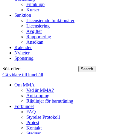
Filmklipp
Kurser
Sanktion
Licensierade funktionärer
Licensiering
Avgifter
Rapportering
Ansökan
Kalender
Nyheter
Sponsring
Sök efter:
Gå vidare till innehåll
Om MMA
Vad är MMA?
Anti-doping
Riktlinjer för barnträning
Förbundet
FAQ
Styrelse Protokoll
Protest
Kontakt
Stadgar