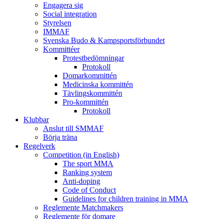
Engagera sig
Social integration
Styrelsen
IMMAF
Svenska Budo & Kampsportsförbundet
Kommittéer
Protestbedömningar
Protokoll
Domarkommittén
Medicinska kommittén
Tävlingskommittén
Pro-kommittén
Protokoll
Klubbar
Anslut till SMMAF
Börja träna
Regelverk
Competition (in English)
The sport MMA
Ranking system
Anti-doping
Code of Conduct
Guidelines for children training in MMA
Reglemente Matchmakers
Reglemente för domare