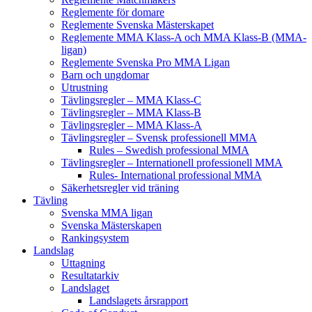
Reglemente för domare
Reglemente Svenska Mästerskapet
Reglemente MMA Klass-A och MMA Klass-B (MMA-
ligan)
Reglemente Svenska Pro MMA Ligan
Barn och ungdomar
Utrustning
Tävlingsregler – MMA Klass-C
Tävlingsregler – MMA Klass-B
Tävlingsregler – MMA Klass-A
Tävlingsregler – Svensk professionell MMA
Rules – Swedish professional MMA
Tävlingsregler – Internationell professionell MMA
Rules- International professional MMA
Säkerhetsregler vid träning
Tävling
Svenska MMA ligan
Svenska Mästerskapen
Rankingsystem
Landslag
Uttagning
Resultatarkiv
Landslaget
Landslagets årsrapport