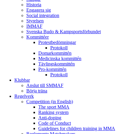
Historia
Engagera sig
Social integration
Styrelsen
IMMAF
Svenska Budo & Kampsportsförbundet
Kommittéer
Protestbedömningar
Protokoll
Domarkommittén
Medicinska kommittén
Tävlingskommittén
Pro-kommittén
Protokoll
Klubbar
Anslut till SMMAF
Börja träna
Regelverk
Competition (in English)
The sport MMA
Ranking system
Anti-doping
Code of Conduct
Guidelines for children training in MMA
Reglemente Matchmakers