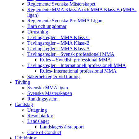
Reglemente Svenska Mästerskapet
Reglemente MMA Klass-A och MMA Klass-B (MMA-
ligan)
Reglemente Svenska Pro MMA Ligan
Barn och ungdomar
Utrustning
Tävlingsregler – MMA Klass-C
Tävlingsregler – MMA Klass-B
Tävlingsregler – MMA Klass-A
Tävlingsregler – Svensk professionell MMA
Rules – Swedish professional MMA
Tävlingsregler – Internationell professionell MMA
Rules- International professional MMA
Säkerhetsregler vid träning
Tävling
Svenska MMA ligan
Svenska Mästerskapen
Rankingsystem
Landslag
Uttagning
Resultatarkiv
Landslaget
Landslagets årsrapport
Code of Conduct
Utbildning