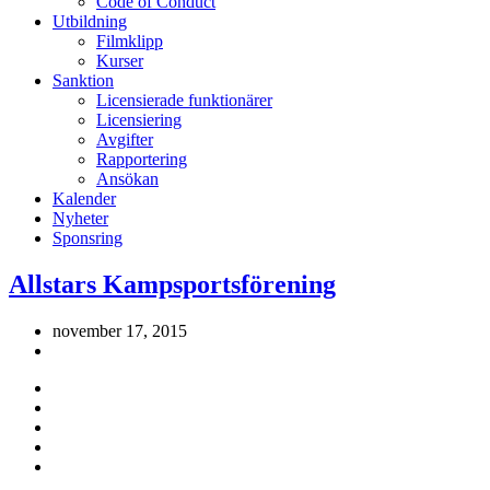
Code of Conduct
Utbildning
Filmklipp
Kurser
Sanktion
Licensierade funktionärer
Licensiering
Avgifter
Rapportering
Ansökan
Kalender
Nyheter
Sponsring
Allstars Kampsportsförening
november 17, 2015