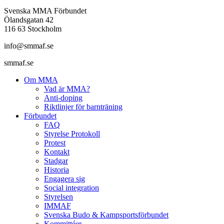
Svenska MMA Förbundet
Ölandsgatan 42
116 63 Stockholm
info@smmaf.se
smmaf.se
Om MMA
Vad är MMA?
Anti-doping
Riktlinjer för barnträning
Förbundet
FAQ
Styrelse Protokoll
Protest
Kontakt
Stadgar
Historia
Engagera sig
Social integration
Styrelsen
IMMAF
Svenska Budo & Kampsportsförbundet
Kommittéer