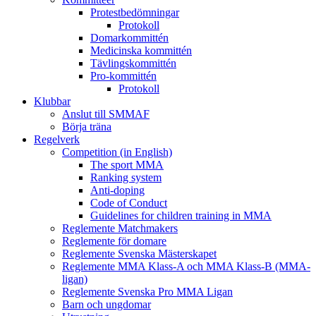
Protestbedömningar
Protokoll
Domarkommittén
Medicinska kommittén
Tävlingskommittén
Pro-kommittén
Protokoll
Klubbar
Anslut till SMMAF
Börja träna
Regelverk
Competition (in English)
The sport MMA
Ranking system
Anti-doping
Code of Conduct
Guidelines for children training in MMA
Reglemente Matchmakers
Reglemente för domare
Reglemente Svenska Mästerskapet
Reglemente MMA Klass-A och MMA Klass-B (MMA-
ligan)
Reglemente Svenska Pro MMA Ligan
Barn och ungdomar