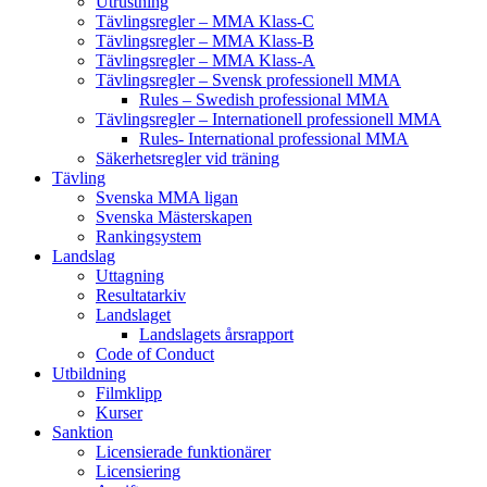
Utrustning
Tävlingsregler – MMA Klass-C
Tävlingsregler – MMA Klass-B
Tävlingsregler – MMA Klass-A
Tävlingsregler – Svensk professionell MMA
Rules – Swedish professional MMA
Tävlingsregler – Internationell professionell MMA
Rules- International professional MMA
Säkerhetsregler vid träning
Tävling
Svenska MMA ligan
Svenska Mästerskapen
Rankingsystem
Landslag
Uttagning
Resultatarkiv
Landslaget
Landslagets årsrapport
Code of Conduct
Utbildning
Filmklipp
Kurser
Sanktion
Licensierade funktionärer
Licensiering