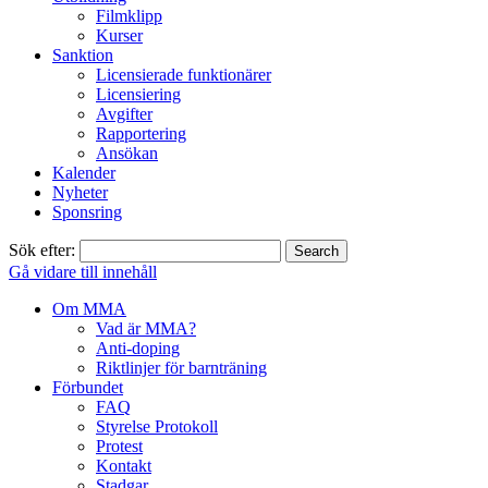
Filmklipp
Kurser
Sanktion
Licensierade funktionärer
Licensiering
Avgifter
Rapportering
Ansökan
Kalender
Nyheter
Sponsring
Sök efter:
Gå vidare till innehåll
Om MMA
Vad är MMA?
Anti-doping
Riktlinjer för barnträning
Förbundet
FAQ
Styrelse Protokoll
Protest
Kontakt
Stadgar