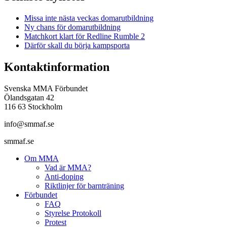
Missa inte nästa veckas domarutbildning
Ny chans för domarutbildning
Matchkort klart för Redline Rumble 2
Därför skall du börja kampsporta
Kontaktinformation
Svenska MMA Förbundet
Ölandsgatan 42
116 63 Stockholm
info@smmaf.se
smmaf.se
Om MMA
Vad är MMA?
Anti-doping
Riktlinjer för barnträning
Förbundet
FAQ
Styrelse Protokoll
Protest