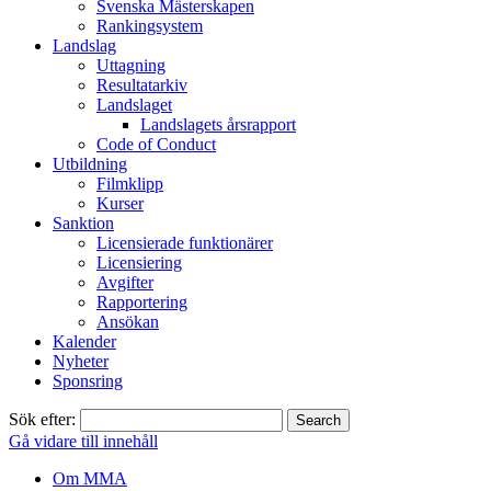
Svenska Mästerskapen
Rankingsystem
Landslag
Uttagning
Resultatarkiv
Landslaget
Landslagets årsrapport
Code of Conduct
Utbildning
Filmklipp
Kurser
Sanktion
Licensierade funktionärer
Licensiering
Avgifter
Rapportering
Ansökan
Kalender
Nyheter
Sponsring
Sök efter:
Gå vidare till innehåll
Om MMA