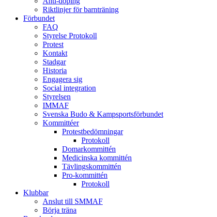
Anti-doping
Riktlinjer för barnträning
Förbundet
FAQ
Styrelse Protokoll
Protest
Kontakt
Stadgar
Historia
Engagera sig
Social integration
Styrelsen
IMMAF
Svenska Budo & Kampsportsförbundet
Kommittéer
Protestbedömningar
Protokoll
Domarkommittén
Medicinska kommittén
Tävlingskommittén
Pro-kommittén
Protokoll
Klubbar
Anslut till SMMAF
Börja träna