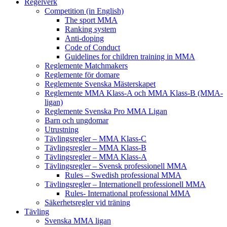
Regelverk
Competition (in English)
The sport MMA
Ranking system
Anti-doping
Code of Conduct
Guidelines for children training in MMA
Reglemente Matchmakers
Reglemente för domare
Reglemente Svenska Mästerskapet
Reglemente MMA Klass-A och MMA Klass-B (MMA-
ligan)
Reglemente Svenska Pro MMA Ligan
Barn och ungdomar
Utrustning
Tävlingsregler – MMA Klass-C
Tävlingsregler – MMA Klass-B
Tävlingsregler – MMA Klass-A
Tävlingsregler – Svensk professionell MMA
Rules – Swedish professional MMA
Tävlingsregler – Internationell professionell MMA
Rules- International professional MMA
Säkerhetsregler vid träning
Tävling
Svenska MMA ligan