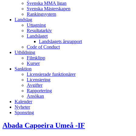
Svenska MMA ligan
Svenska Mästerskapen
Rankingsystem
Landslag
Uttagning
Resultatarkiv
Landslaget
Landslagets årsrapport
Code of Conduct
Utbildning
Filmklipp
Kurser
Sanktion
Licensierade funktionärer
Licensiering
Avgifter
Rapportering
Ansökan
Kalender
Nyheter
Sponsring
Abada Capoeira Umeå -IF