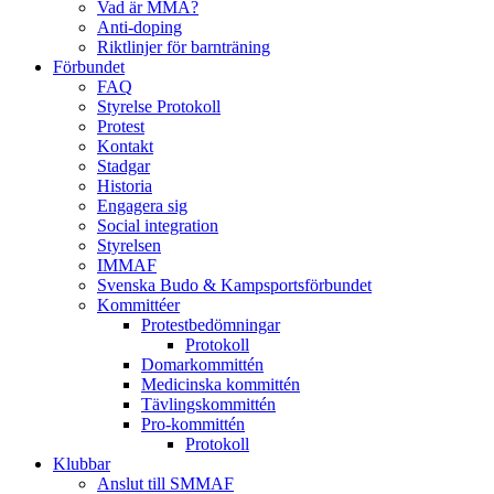
Vad är MMA?
Anti-doping
Riktlinjer för barnträning
Förbundet
FAQ
Styrelse Protokoll
Protest
Kontakt
Stadgar
Historia
Engagera sig
Social integration
Styrelsen
IMMAF
Svenska Budo & Kampsportsförbundet
Kommittéer
Protestbedömningar
Protokoll
Domarkommittén
Medicinska kommittén
Tävlingskommittén
Pro-kommittén
Protokoll
Klubbar
Anslut till SMMAF