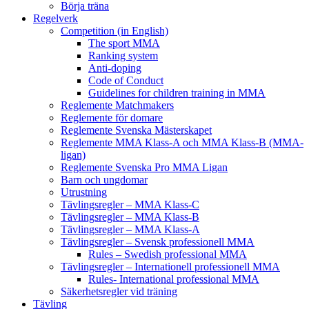
Börja träna
Regelverk
Competition (in English)
The sport MMA
Ranking system
Anti-doping
Code of Conduct
Guidelines for children training in MMA
Reglemente Matchmakers
Reglemente för domare
Reglemente Svenska Mästerskapet
Reglemente MMA Klass-A och MMA Klass-B (MMA-
ligan)
Reglemente Svenska Pro MMA Ligan
Barn och ungdomar
Utrustning
Tävlingsregler – MMA Klass-C
Tävlingsregler – MMA Klass-B
Tävlingsregler – MMA Klass-A
Tävlingsregler – Svensk professionell MMA
Rules – Swedish professional MMA
Tävlingsregler – Internationell professionell MMA
Rules- International professional MMA
Säkerhetsregler vid träning
Tävling