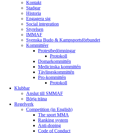
Kontakt
Stadgar
Historia
Engagera sig
Social integration
Styrelsen
IMMAF
Svenska Budo & Kampsportsförbundet
Kommittéer
Protestbedömningar
Protokoll
Domarkommittén
Medicinska kommittén
Tävlingskommittén
Pro-kommittén
Protokoll
Klubbar
Anslut till SMMAF
Börja träna
Regelverk
Competition (in English)
The sport MMA
Ranking system
Anti-doping
Code of Conduct