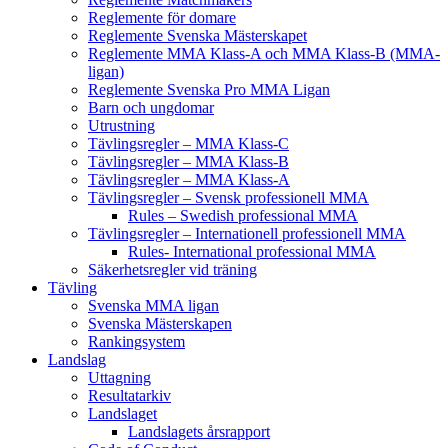
Reglemente för domare
Reglemente Svenska Mästerskapet
Reglemente MMA Klass-A och MMA Klass-B (MMA-
ligan)
Reglemente Svenska Pro MMA Ligan
Barn och ungdomar
Utrustning
Tävlingsregler – MMA Klass-C
Tävlingsregler – MMA Klass-B
Tävlingsregler – MMA Klass-A
Tävlingsregler – Svensk professionell MMA
Rules – Swedish professional MMA
Tävlingsregler – Internationell professionell MMA
Rules- International professional MMA
Säkerhetsregler vid träning
Tävling
Svenska MMA ligan
Svenska Mästerskapen
Rankingsystem
Landslag
Uttagning
Resultatarkiv
Landslaget
Landslagets årsrapport