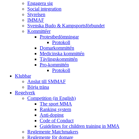
Engagera sig
Social integration
Styrelsen
IMMAF
Svenska Budo & Kampsportsförbundet
Kommittéer
Protestbedömningar
Protokoll
Domarkommittén
Medicinska kommittén
Tävlingskommittén
Pro-kommittén
Protokoll
Klubbar
Anslut till SMMAF
Börja träna
Regelverk
Competition (in English)
The sport MMA
Ranking system
Anti-doping
Code of Conduct
Guidelines for children training in MMA
Reglemente Matchmakers
Reglemente för domare