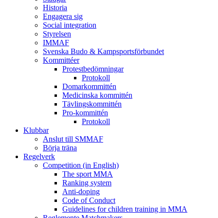
Historia
Engagera sig
Social integration
Styrelsen
IMMAF
Svenska Budo & Kampsportsförbundet
Kommittéer
Protestbedömningar
Protokoll
Domarkommittén
Medicinska kommittén
Tävlingskommittén
Pro-kommittén
Protokoll
Klubbar
Anslut till SMMAF
Börja träna
Regelverk
Competition (in English)
The sport MMA
Ranking system
Anti-doping
Code of Conduct
Guidelines for children training in MMA
Reglemente Matchmakers