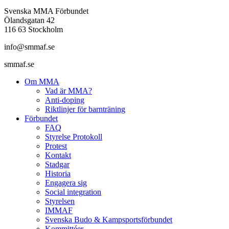
Svenska MMA Förbundet
Ölandsgatan 42
116 63 Stockholm
info@smmaf.se
smmaf.se
Om MMA
Vad är MMA?
Anti-doping
Riktlinjer för barnträning
Förbundet
FAQ
Styrelse Protokoll
Protest
Kontakt
Stadgar
Historia
Engagera sig
Social integration
Styrelsen
IMMAF
Svenska Budo & Kampsportsförbundet
Kommittéer