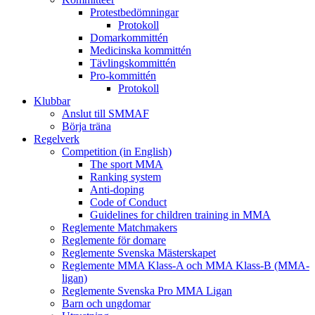
Protestbedömningar
Protokoll
Domarkommittén
Medicinska kommittén
Tävlingskommittén
Pro-kommittén
Protokoll
Klubbar
Anslut till SMMAF
Börja träna
Regelverk
Competition (in English)
The sport MMA
Ranking system
Anti-doping
Code of Conduct
Guidelines for children training in MMA
Reglemente Matchmakers
Reglemente för domare
Reglemente Svenska Mästerskapet
Reglemente MMA Klass-A och MMA Klass-B (MMA-
ligan)
Reglemente Svenska Pro MMA Ligan
Barn och ungdomar