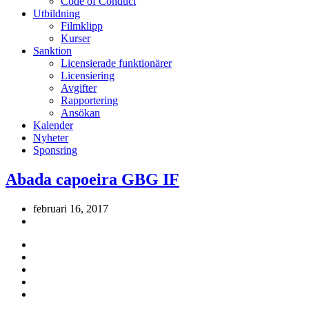
Code of Conduct
Utbildning
Filmklipp
Kurser
Sanktion
Licensierade funktionärer
Licensiering
Avgifter
Rapportering
Ansökan
Kalender
Nyheter
Sponsring
Abada capoeira GBG IF
februari 16, 2017