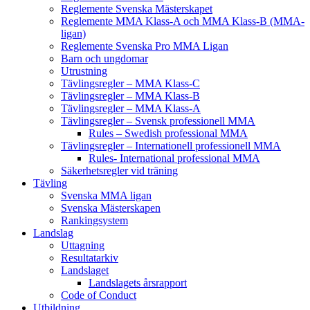
Reglemente Svenska Mästerskapet
Reglemente MMA Klass-A och MMA Klass-B (MMA-
ligan)
Reglemente Svenska Pro MMA Ligan
Barn och ungdomar
Utrustning
Tävlingsregler – MMA Klass-C
Tävlingsregler – MMA Klass-B
Tävlingsregler – MMA Klass-A
Tävlingsregler – Svensk professionell MMA
Rules – Swedish professional MMA
Tävlingsregler – Internationell professionell MMA
Rules- International professional MMA
Säkerhetsregler vid träning
Tävling
Svenska MMA ligan
Svenska Mästerskapen
Rankingsystem
Landslag
Uttagning
Resultatarkiv
Landslaget
Landslagets årsrapport
Code of Conduct
Utbildning