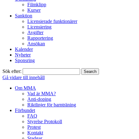
Filmklipp
Kurser
Sanktion
Licensierade funktionärer
Licensiering
Avgifter
Rapportering
Ansökan
Kalender
Nyheter
Sponsring
Sök efter:
Gå vidare till innehåll
Om MMA
Vad är MMA?
Anti-doping
Riktlinjer för barnträning
Förbundet
FAQ
Styrelse Protokoll
Protest
Kontakt
Stadgar