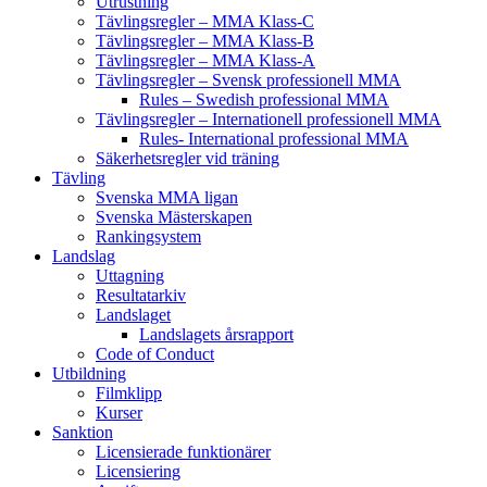
Utrustning
Tävlingsregler – MMA Klass-C
Tävlingsregler – MMA Klass-B
Tävlingsregler – MMA Klass-A
Tävlingsregler – Svensk professionell MMA
Rules – Swedish professional MMA
Tävlingsregler – Internationell professionell MMA
Rules- International professional MMA
Säkerhetsregler vid träning
Tävling
Svenska MMA ligan
Svenska Mästerskapen
Rankingsystem
Landslag
Uttagning
Resultatarkiv
Landslaget
Landslagets årsrapport
Code of Conduct
Utbildning
Filmklipp
Kurser
Sanktion
Licensierade funktionärer
Licensiering