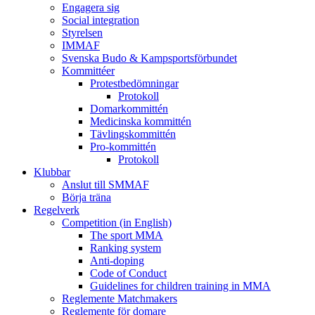
Engagera sig
Social integration
Styrelsen
IMMAF
Svenska Budo & Kampsportsförbundet
Kommittéer
Protestbedömningar
Protokoll
Domarkommittén
Medicinska kommittén
Tävlingskommittén
Pro-kommittén
Protokoll
Klubbar
Anslut till SMMAF
Börja träna
Regelverk
Competition (in English)
The sport MMA
Ranking system
Anti-doping
Code of Conduct
Guidelines for children training in MMA
Reglemente Matchmakers
Reglemente för domare