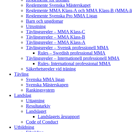
Reglemente Svenska Mästerskapet
Reglemente MMA Klass-A och MMA Klass-B (MMA-li
Reglemente Svenska Pro MMA Ligan
Barn och ungdomar
Utrustning
Tävlingsregler – MMA Klass-C
Tävlingsregler – MMA Klass-B
Tävlingsregler – MMA Klass-A
Tävlingsregler – Svensk professionell MMA
Rules – Swedish professional MMA
Tävlingsregler – Internationell professionell MMA
Rules- International professional MMA
Säkerhetsregler vid träning
Tävling
Svenska MMA ligan
Svenska Mästerskapen
Rankingsystem
Landslag
Uttagning
Resultatarkiv
Landslaget
Landslagets årsrapport
Code of Conduct
Utbildning