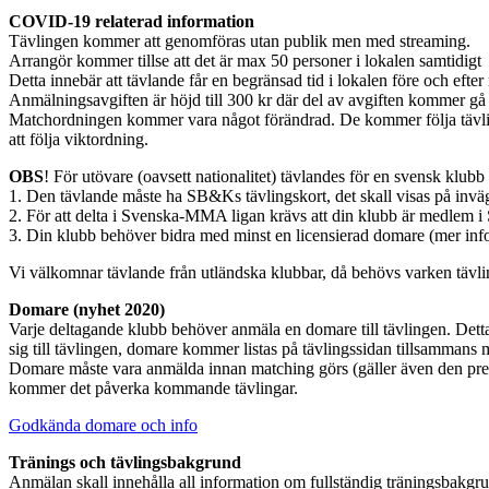
COVID-19 relaterad information
Tävlingen kommer att genomföras utan publik men med streaming.
Arrangör kommer tillse att det är max 50 personer i lokalen samtidigt
Detta innebär att tävlande får en begränsad tid i lokalen före och efte
Anmälningsavgiften är höjd till 300 kr där del av avgiften kommer gå 
Matchordningen kommer vara något förändrad. De kommer följa tävling
att följa viktordning.
OBS
! För utövare (oavsett nationalitet) tävlandes för en svensk klubb 
1. Den tävlande måste ha SB&Ks tävlingskort, det skall visas på invä
2. För att delta i Svenska-MMA ligan krävs att din klubb är medl
3. Din klubb behöver bidra med minst en licensierad domare (mer inf
Vi välkomnar tävlande från utländska klubbar, då behövs varken tävli
Domare (nyhet 2020)
Varje deltagande klubb behöver anmäla en domare till tävlingen. Det
sig till tävlingen, domare kommer listas på tävlingssidan tillsammans 
Domare måste vara anmälda innan matching görs (gäller även den pre
kommer det påverka kommande tävlingar.
Godkända domare och info
Tränings och tävlingsbakgrund
Anmälan skall innehålla all information om fullständig träningsbakgru