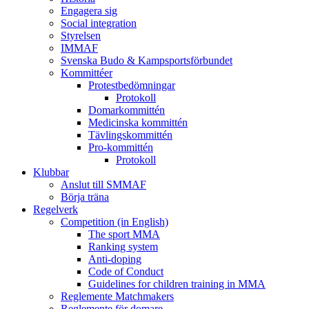
Engagera sig
Social integration
Styrelsen
IMMAF
Svenska Budo & Kampsportsförbundet
Kommittéer
Protestbedömningar
Protokoll
Domarkommittén
Medicinska kommittén
Tävlingskommittén
Pro-kommittén
Protokoll
Klubbar
Anslut till SMMAF
Börja träna
Regelverk
Competition (in English)
The sport MMA
Ranking system
Anti-doping
Code of Conduct
Guidelines for children training in MMA
Reglemente Matchmakers
Reglemente för domare