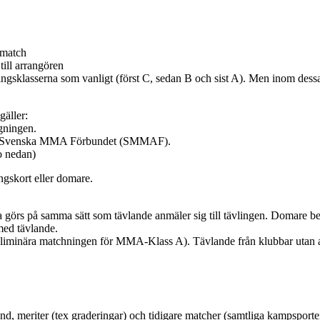
r match
till arrangören
sklasserna som vanligt (först C, sedan B och sist A). Men inom dessa k
gäller:
gningen.
em i Svenska MMA Förbundet (SMMAF).
o nedan)
ngskort eller domare.
ta görs på samma sätt som tävlande anmäler sig till tävlingen. Domare 
med tävlande.
liminära matchningen för MMA-Klass A). Tävlande från klubbar utan an
nd, meriter (tex graderingar) och tidigare matcher (samtliga kampsporte