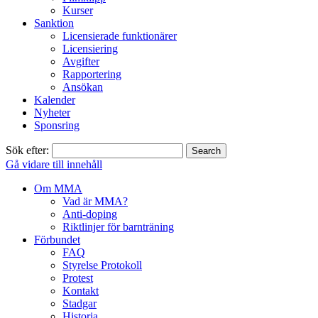
Kurser
Sanktion
Licensierade funktionärer
Licensiering
Avgifter
Rapportering
Ansökan
Kalender
Nyheter
Sponsring
Sök efter:
Gå vidare till innehåll
Om MMA
Vad är MMA?
Anti-doping
Riktlinjer för barnträning
Förbundet
FAQ
Styrelse Protokoll
Protest
Kontakt
Stadgar
Historia