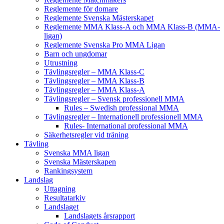
Reglemente för domare
Reglemente Svenska Mästerskapet
Reglemente MMA Klass-A och MMA Klass-B (MMA-
ligan)
Reglemente Svenska Pro MMA Ligan
Barn och ungdomar
Utrustning
Tävlingsregler – MMA Klass-C
Tävlingsregler – MMA Klass-B
Tävlingsregler – MMA Klass-A
Tävlingsregler – Svensk professionell MMA
Rules – Swedish professional MMA
Tävlingsregler – Internationell professionell MMA
Rules- International professional MMA
Säkerhetsregler vid träning
Tävling
Svenska MMA ligan
Svenska Mästerskapen
Rankingsystem
Landslag
Uttagning
Resultatarkiv
Landslaget
Landslagets årsrapport