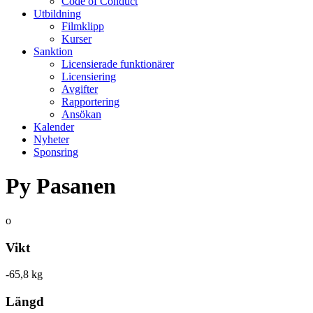
Code of Conduct
Utbildning
Filmklipp
Kurser
Sanktion
Licensierade funktionärer
Licensiering
Avgifter
Rapportering
Ansökan
Kalender
Nyheter
Sponsring
Py Pasanen
o
Vikt
-65,8 kg
Längd