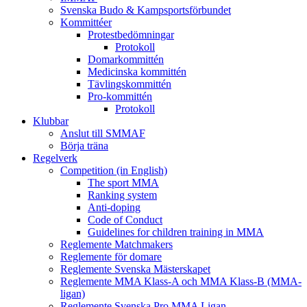
Svenska Budo & Kampsportsförbundet
Kommittéer
Protestbedömningar
Protokoll
Domarkommittén
Medicinska kommittén
Tävlingskommittén
Pro-kommittén
Protokoll
Klubbar
Anslut till SMMAF
Börja träna
Regelverk
Competition (in English)
The sport MMA
Ranking system
Anti-doping
Code of Conduct
Guidelines for children training in MMA
Reglemente Matchmakers
Reglemente för domare
Reglemente Svenska Mästerskapet
Reglemente MMA Klass-A och MMA Klass-B (MMA-
ligan)
Reglemente Svenska Pro MMA Ligan