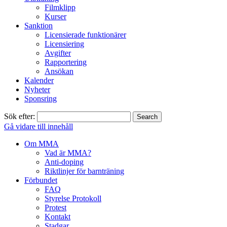
Filmklipp
Kurser
Sanktion
Licensierade funktionärer
Licensiering
Avgifter
Rapportering
Ansökan
Kalender
Nyheter
Sponsring
Sök efter:
Gå vidare till innehåll
Om MMA
Vad är MMA?
Anti-doping
Riktlinjer för barnträning
Förbundet
FAQ
Styrelse Protokoll
Protest
Kontakt
Stadgar