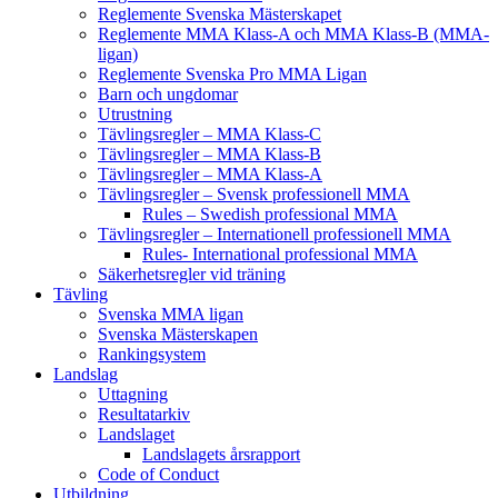
Reglemente Svenska Mästerskapet
Reglemente MMA Klass-A och MMA Klass-B (MMA-
ligan)
Reglemente Svenska Pro MMA Ligan
Barn och ungdomar
Utrustning
Tävlingsregler – MMA Klass-C
Tävlingsregler – MMA Klass-B
Tävlingsregler – MMA Klass-A
Tävlingsregler – Svensk professionell MMA
Rules – Swedish professional MMA
Tävlingsregler – Internationell professionell MMA
Rules- International professional MMA
Säkerhetsregler vid träning
Tävling
Svenska MMA ligan
Svenska Mästerskapen
Rankingsystem
Landslag
Uttagning
Resultatarkiv
Landslaget
Landslagets årsrapport
Code of Conduct
Utbildning