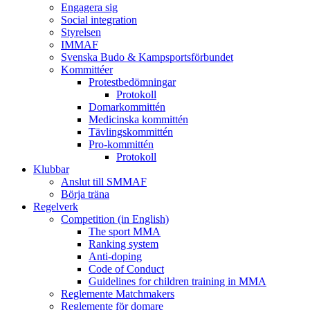
Engagera sig
Social integration
Styrelsen
IMMAF
Svenska Budo & Kampsportsförbundet
Kommittéer
Protestbedömningar
Protokoll
Domarkommittén
Medicinska kommittén
Tävlingskommittén
Pro-kommittén
Protokoll
Klubbar
Anslut till SMMAF
Börja träna
Regelverk
Competition (in English)
The sport MMA
Ranking system
Anti-doping
Code of Conduct
Guidelines for children training in MMA
Reglemente Matchmakers
Reglemente för domare