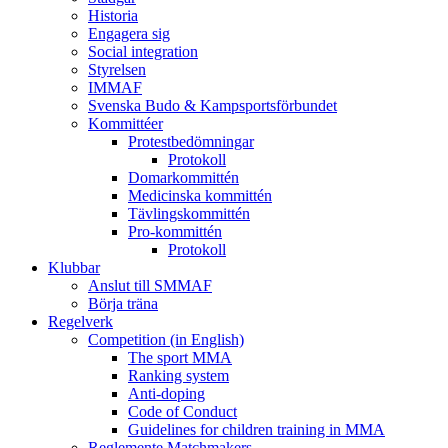
Historia
Engagera sig
Social integration
Styrelsen
IMMAF
Svenska Budo & Kampsportsförbundet
Kommittéer
Protestbedömningar
Protokoll
Domarkommittén
Medicinska kommittén
Tävlingskommittén
Pro-kommittén
Protokoll
Klubbar
Anslut till SMMAF
Börja träna
Regelverk
Competition (in English)
The sport MMA
Ranking system
Anti-doping
Code of Conduct
Guidelines for children training in MMA
Reglemente Matchmakers