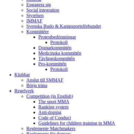
Engagera sig
Social integration
Styrelsen
IMMAF
Svenska Budo & Kampsportsförbundet
Kommittéer
Protestbedömningar
Protokoll
Domarkommittén
Medicinska kommittén
Tävlingskommittén
Pro-kommittén
Protokoll
Klubbar
Anslut till SMMAF
Börja träna
Regelverk
Competition (in English)
The sport MMA
Ranking system
Anti-doping
Code of Conduct
Guidelines for children training in MMA
Reglemente Matchmakers
Reglemente för domare