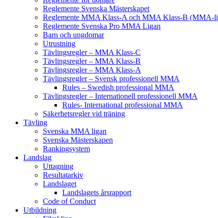
Reglemente Svenska Mästerskapet
Reglemente MMA Klass-A och MMA Klass-B (MMA-li
Reglemente Svenska Pro MMA Ligan
Barn och ungdomar
Utrustning
Tävlingsregler – MMA Klass-C
Tävlingsregler – MMA Klass-B
Tävlingsregler – MMA Klass-A
Tävlingsregler – Svensk professionell MMA
Rules – Swedish professional MMA
Tävlingsregler – Internationell professionell MMA
Rules- International professional MMA
Säkerhetsregler vid träning
Tävling
Svenska MMA ligan
Svenska Mästerskapen
Rankingsystem
Landslag
Uttagning
Resultatarkiv
Landslaget
Landslagets årsrapport
Code of Conduct
Utbildning