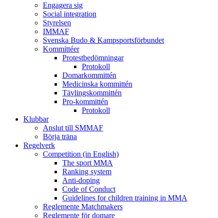
Engagera sig
Social integration
Styrelsen
IMMAF
Svenska Budo & Kampsportsförbundet
Kommittéer
Protestbedömningar
Protokoll
Domarkommittén
Medicinska kommittén
Tävlingskommittén
Pro-kommittén
Protokoll
Klubbar
Anslut till SMMAF
Börja träna
Regelverk
Competition (in English)
The sport MMA
Ranking system
Anti-doping
Code of Conduct
Guidelines for children training in MMA
Reglemente Matchmakers
Reglemente för domare