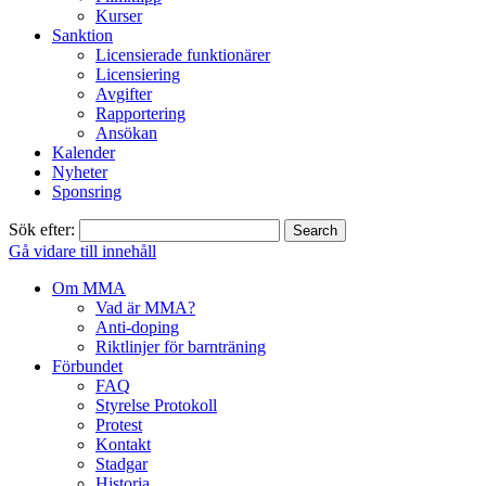
Kurser
Sanktion
Licensierade funktionärer
Licensiering
Avgifter
Rapportering
Ansökan
Kalender
Nyheter
Sponsring
Sök efter:
Gå vidare till innehåll
Om MMA
Vad är MMA?
Anti-doping
Riktlinjer för barnträning
Förbundet
FAQ
Styrelse Protokoll
Protest
Kontakt
Stadgar
Historia