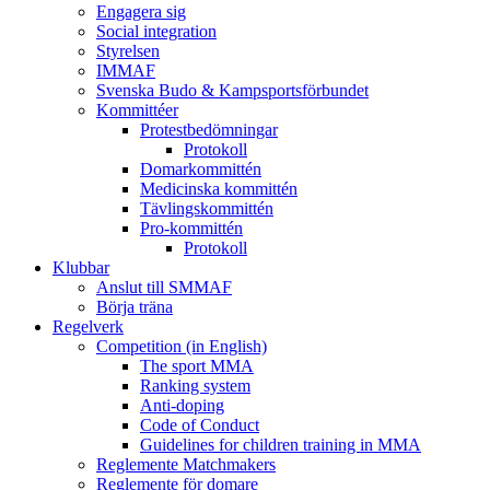
Engagera sig
Social integration
Styrelsen
IMMAF
Svenska Budo & Kampsportsförbundet
Kommittéer
Protestbedömningar
Protokoll
Domarkommittén
Medicinska kommittén
Tävlingskommittén
Pro-kommittén
Protokoll
Klubbar
Anslut till SMMAF
Börja träna
Regelverk
Competition (in English)
The sport MMA
Ranking system
Anti-doping
Code of Conduct
Guidelines for children training in MMA
Reglemente Matchmakers
Reglemente för domare