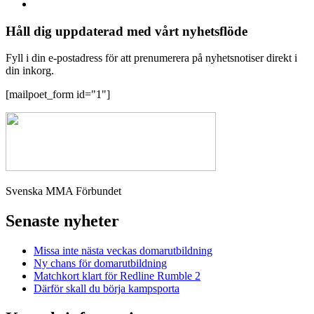
Håll dig uppdaterad med vårt nyhetsflöde
Fyll i din e-postadress för att prenumerera på nyhetsnotiser direkt i
din inkorg.
[mailpoet_form id="1"]
Svenska MMA Förbundet
Senaste nyheter
Missa inte nästa veckas domarutbildning
Ny chans för domarutbildning
Matchkort klart för Redline Rumble 2
Därför skall du börja kampsporta