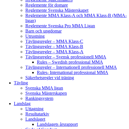
Reglemente för domare
Reglemente Svenska Mästerskapet
Reglemente MMA Klass-A och MMA Klass-B (MMA-
ligan)
Reglemente Svenska Pro MMA Ligan
Barn och ungdomar
Utrustning
Tävlingsregler – MMA Klass-C
Tävlingsregler – MMA Klass-B
Tävlingsregler – MMA Klass-A
Tävlingsregler – Svensk professionell MMA
Rules – Swedish professional MMA
Tävlingsregler – Internationell professionell MMA
Rules- International professional MMA
Säkerhetsregler vid träning
Tävling
Svenska MMA ligan
Svenska Mästerskapen
Rankingsystem
Landslag
Uttagning
Resultatarkiv
Landslaget
Landslagets årsrapport