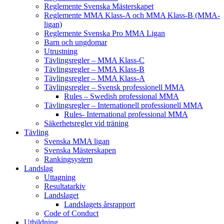
Reglemente Svenska Mästerskapet
Reglemente MMA Klass-A och MMA Klass-B (MMA-
ligan)
Reglemente Svenska Pro MMA Ligan
Barn och ungdomar
Utrustning
Tävlingsregler – MMA Klass-C
Tävlingsregler – MMA Klass-B
Tävlingsregler – MMA Klass-A
Tävlingsregler – Svensk professionell MMA
Rules – Swedish professional MMA
Tävlingsregler – Internationell professionell MMA
Rules- International professional MMA
Säkerhetsregler vid träning
Tävling
Svenska MMA ligan
Svenska Mästerskapen
Rankingsystem
Landslag
Uttagning
Resultatarkiv
Landslaget
Landslagets årsrapport
Code of Conduct
Utbildning