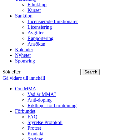
Filmklipp
Kurser
Sanktion
Licensierade funktionärer
Licensiering
Avgifter
Rapportering
Ansökan
Kalender
Nyheter
Sponsring
Sök efter:
Gå vidare till innehåll
Om MMA
Vad är MMA?
Anti-doping
Riktlinjer för barnträning
Förbundet
FAQ
Styrelse Protokoll
Protest
Kontakt
Stadgar