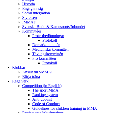
Historia
Engagera sig
Social integration
Styrelsen
IMMAF
Svenska Budo & Kampsportsförbundet
Kommittéer
Protestbedömningar
Protokoll
Domarkommittén
Medicinska kommittén
Tävlingskommittén
Pro-kommittén
Protokoll
Klubbar
Anslut till SMMAF
Börja träna
Regelverk
Competition (in English)
The sport MMA
Ranking system
Anti-doping
Code of Conduct
Guidelines for children training in MMA
Reglemente Matchmakers