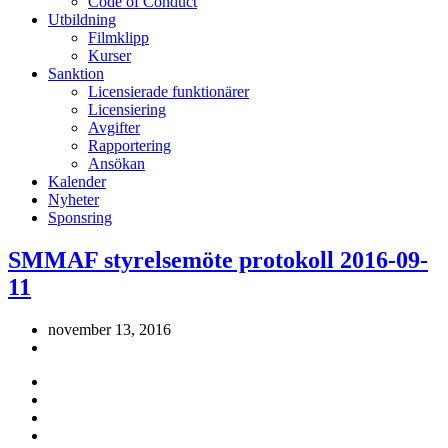
Code of Conduct
Utbildning
Filmklipp
Kurser
Sanktion
Licensierade funktionärer
Licensiering
Avgifter
Rapportering
Ansökan
Kalender
Nyheter
Sponsring
SMMAF styrelsemöte protokoll 2016-09-
11
november 13, 2016