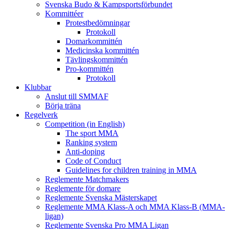
Svenska Budo & Kampsportsförbundet
Kommittéer
Protestbedömningar
Protokoll
Domarkommittén
Medicinska kommittén
Tävlingskommittén
Pro-kommittén
Protokoll
Klubbar
Anslut till SMMAF
Börja träna
Regelverk
Competition (in English)
The sport MMA
Ranking system
Anti-doping
Code of Conduct
Guidelines for children training in MMA
Reglemente Matchmakers
Reglemente för domare
Reglemente Svenska Mästerskapet
Reglemente MMA Klass-A och MMA Klass-B (MMA-
ligan)
Reglemente Svenska Pro MMA Ligan