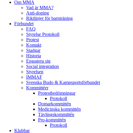
Om MMA
Vad är MMA?
Anti-doping
Riktlinjer för barnträning
Förbundet
FAQ
Styrelse Protokoll
Protest
Kontakt
Stadgar
Historia
Engagera sig
Social integration
Styrelsen
IMMAF
Svenska Budo & Kampsportsförbundet
Kommittéer
Protestbedömningar
Protokoll
Domarkommittén
Medicinska kommittén
Tävlingskommittén
Pro-kommittén
Protokoll
Klubbar