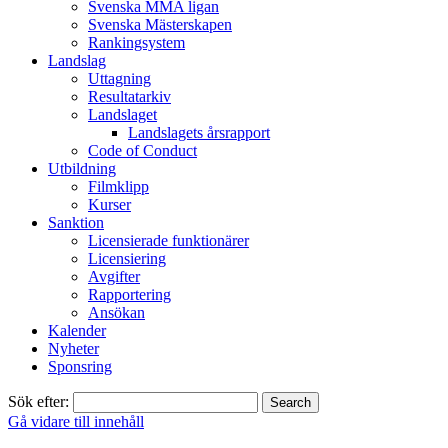
Svenska MMA ligan
Svenska Mästerskapen
Rankingsystem
Landslag
Uttagning
Resultatarkiv
Landslaget
Landslagets årsrapport
Code of Conduct
Utbildning
Filmklipp
Kurser
Sanktion
Licensierade funktionärer
Licensiering
Avgifter
Rapportering
Ansökan
Kalender
Nyheter
Sponsring
Sök efter:
Gå vidare till innehåll