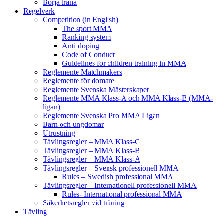
Börja träna
Regelverk
Competition (in English)
The sport MMA
Ranking system
Anti-doping
Code of Conduct
Guidelines for children training in MMA
Reglemente Matchmakers
Reglemente för domare
Reglemente Svenska Mästerskapet
Reglemente MMA Klass-A och MMA Klass-B (MMA-
ligan)
Reglemente Svenska Pro MMA Ligan
Barn och ungdomar
Utrustning
Tävlingsregler – MMA Klass-C
Tävlingsregler – MMA Klass-B
Tävlingsregler – MMA Klass-A
Tävlingsregler – Svensk professionell MMA
Rules – Swedish professional MMA
Tävlingsregler – Internationell professionell MMA
Rules- International professional MMA
Säkerhetsregler vid träning
Tävling