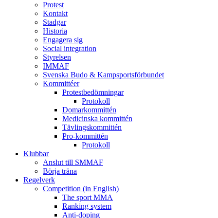
Protest
Kontakt
Stadgar
Historia
Engagera sig
Social integration
Styrelsen
IMMAF
Svenska Budo & Kampsportsförbundet
Kommittéer
Protestbedömningar
Protokoll
Domarkommittén
Medicinska kommittén
Tävlingskommittén
Pro-kommittén
Protokoll
Klubbar
Anslut till SMMAF
Börja träna
Regelverk
Competition (in English)
The sport MMA
Ranking system
Anti-doping