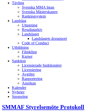
Tävling
Svenska MMA ligan
Svenska Mästerskapen
Rankingsystem
Landslag
Uttagning
Resultatarkiv
Landslaget
Landslagets årsrapport
Code of Conduct
Utbildning
Filmklipp
Kurser
Sanktion
Licensierade funktionärer
Licensiering
Avgifter
Rapportering
Ansökan
Kalender
Nyheter
Sponsring
SMMAF Styrelsemöte Protokoll