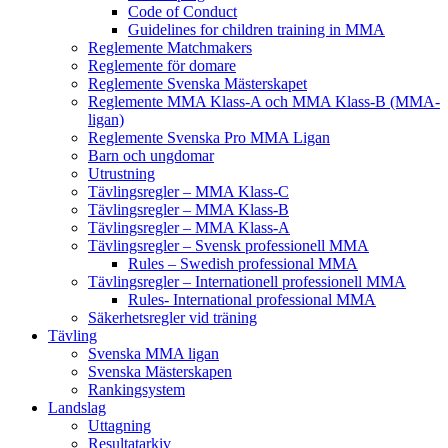
Code of Conduct
Guidelines for children training in MMA
Reglemente Matchmakers
Reglemente för domare
Reglemente Svenska Mästerskapet
Reglemente MMA Klass-A och MMA Klass-B (MMA-
ligan)
Reglemente Svenska Pro MMA Ligan
Barn och ungdomar
Utrustning
Tävlingsregler – MMA Klass-C
Tävlingsregler – MMA Klass-B
Tävlingsregler – MMA Klass-A
Tävlingsregler – Svensk professionell MMA
Rules – Swedish professional MMA
Tävlingsregler – Internationell professionell MMA
Rules- International professional MMA
Säkerhetsregler vid träning
Tävling
Svenska MMA ligan
Svenska Mästerskapen
Rankingsystem
Landslag
Uttagning
Resultatarkiv