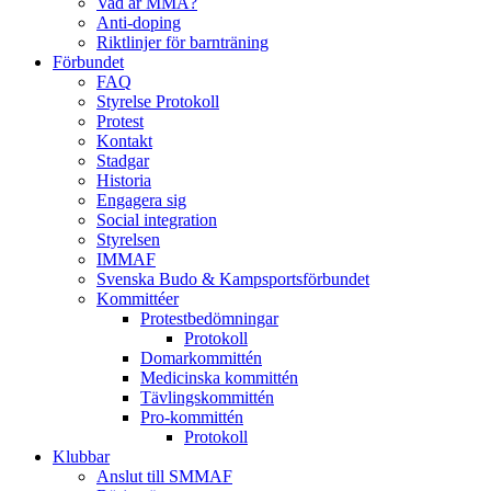
Vad är MMA?
Anti-doping
Riktlinjer för barnträning
Förbundet
FAQ
Styrelse Protokoll
Protest
Kontakt
Stadgar
Historia
Engagera sig
Social integration
Styrelsen
IMMAF
Svenska Budo & Kampsportsförbundet
Kommittéer
Protestbedömningar
Protokoll
Domarkommittén
Medicinska kommittén
Tävlingskommittén
Pro-kommittén
Protokoll
Klubbar
Anslut till SMMAF