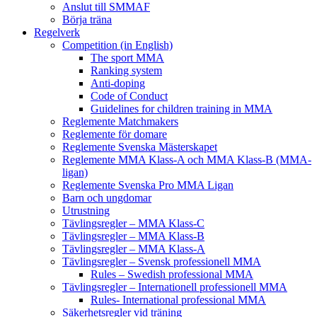
Anslut till SMMAF
Börja träna
Regelverk
Competition (in English)
The sport MMA
Ranking system
Anti-doping
Code of Conduct
Guidelines for children training in MMA
Reglemente Matchmakers
Reglemente för domare
Reglemente Svenska Mästerskapet
Reglemente MMA Klass-A och MMA Klass-B (MMA-
ligan)
Reglemente Svenska Pro MMA Ligan
Barn och ungdomar
Utrustning
Tävlingsregler – MMA Klass-C
Tävlingsregler – MMA Klass-B
Tävlingsregler – MMA Klass-A
Tävlingsregler – Svensk professionell MMA
Rules – Swedish professional MMA
Tävlingsregler – Internationell professionell MMA
Rules- International professional MMA
Säkerhetsregler vid träning