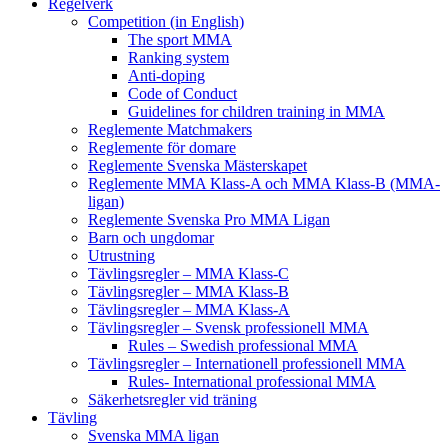
Regelverk
Competition (in English)
The sport MMA
Ranking system
Anti-doping
Code of Conduct
Guidelines for children training in MMA
Reglemente Matchmakers
Reglemente för domare
Reglemente Svenska Mästerskapet
Reglemente MMA Klass-A och MMA Klass-B (MMA-
ligan)
Reglemente Svenska Pro MMA Ligan
Barn och ungdomar
Utrustning
Tävlingsregler – MMA Klass-C
Tävlingsregler – MMA Klass-B
Tävlingsregler – MMA Klass-A
Tävlingsregler – Svensk professionell MMA
Rules – Swedish professional MMA
Tävlingsregler – Internationell professionell MMA
Rules- International professional MMA
Säkerhetsregler vid träning
Tävling
Svenska MMA ligan