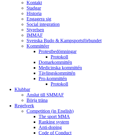
Kontakt
Stadgar
Historia
Engagera sig
Social integration
Styrelsen
IMMAF
Svenska Budo & Kampsportsförbundet
Kommittéer
Protestbedömningar
Protokoll
Domarkommittén
Medicinska kommittén
Tävlingskommittén
Pro-kommittén
Protokoll
Klubbar
Anslut till SMMAF
Börja träna
Regelverk
Competition (in English)
The sport MMA
Ranking system
Anti-doping
Code of Conduct