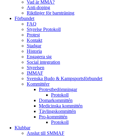
Vad är MMA?
Anti-doping
Riktlinjer för barnträning
Förbundet
FAQ
Styrelse Protokoll
Protest
Kontakt
Stadgar
Historia
Engagera sig
Social integration
Styrelsen
IMMAF
Svenska Budo & Kampsportsförbundet
Kommittéer
Protestbedömningar
Protokoll
Domarkommittén
Medicinska kommittén
Tävlingskommittén
Pro-kommittén
Protokoll
Klubbar
Anslut till SMMAF