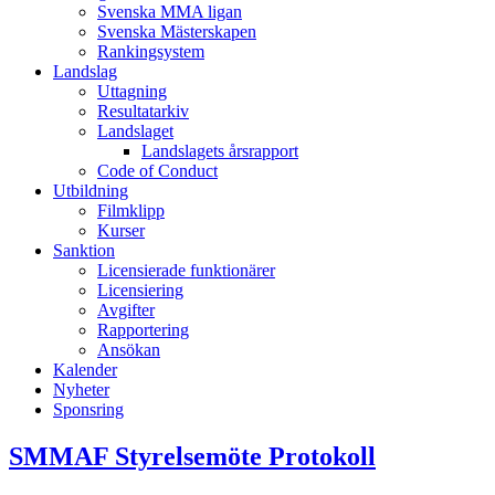
Svenska MMA ligan
Svenska Mästerskapen
Rankingsystem
Landslag
Uttagning
Resultatarkiv
Landslaget
Landslagets årsrapport
Code of Conduct
Utbildning
Filmklipp
Kurser
Sanktion
Licensierade funktionärer
Licensiering
Avgifter
Rapportering
Ansökan
Kalender
Nyheter
Sponsring
SMMAF Styrelsemöte Protokoll