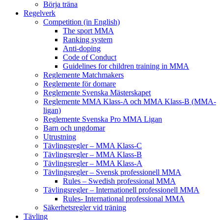
Börja träna
Regelverk
Competition (in English)
The sport MMA
Ranking system
Anti-doping
Code of Conduct
Guidelines for children training in MMA
Reglemente Matchmakers
Reglemente för domare
Reglemente Svenska Mästerskapet
Reglemente MMA Klass-A och MMA Klass-B (MMA-
ligan)
Reglemente Svenska Pro MMA Ligan
Barn och ungdomar
Utrustning
Tävlingsregler – MMA Klass-C
Tävlingsregler – MMA Klass-B
Tävlingsregler – MMA Klass-A
Tävlingsregler – Svensk professionell MMA
Rules – Swedish professional MMA
Tävlingsregler – Internationell professionell MMA
Rules- International professional MMA
Säkerhetsregler vid träning
Tävling