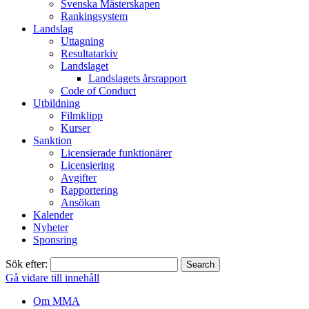
Svenska Mästerskapen
Rankingsystem
Landslag
Uttagning
Resultatarkiv
Landslaget
Landslagets årsrapport
Code of Conduct
Utbildning
Filmklipp
Kurser
Sanktion
Licensierade funktionärer
Licensiering
Avgifter
Rapportering
Ansökan
Kalender
Nyheter
Sponsring
Sök efter:
Gå vidare till innehåll
Om MMA