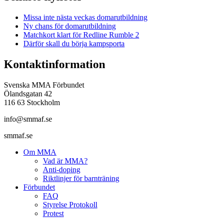
Missa inte nästa veckas domarutbildning
Ny chans för domarutbildning
Matchkort klart för Redline Rumble 2
Därför skall du börja kampsporta
Kontaktinformation
Svenska MMA Förbundet
Ölandsgatan 42
116 63 Stockholm
info@smmaf.se
smmaf.se
Om MMA
Vad är MMA?
Anti-doping
Riktlinjer för barnträning
Förbundet
FAQ
Styrelse Protokoll
Protest