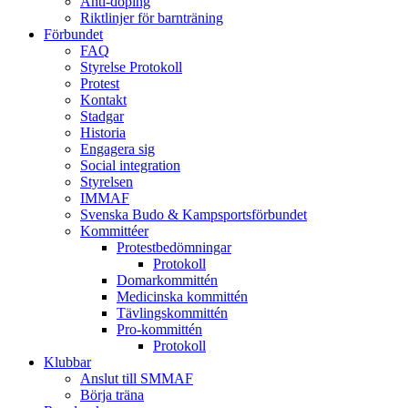
Anti-doping
Riktlinjer för barnträning
Förbundet
FAQ
Styrelse Protokoll
Protest
Kontakt
Stadgar
Historia
Engagera sig
Social integration
Styrelsen
IMMAF
Svenska Budo & Kampsportsförbundet
Kommittéer
Protestbedömningar
Protokoll
Domarkommittén
Medicinska kommittén
Tävlingskommittén
Pro-kommittén
Protokoll
Klubbar
Anslut till SMMAF
Börja träna