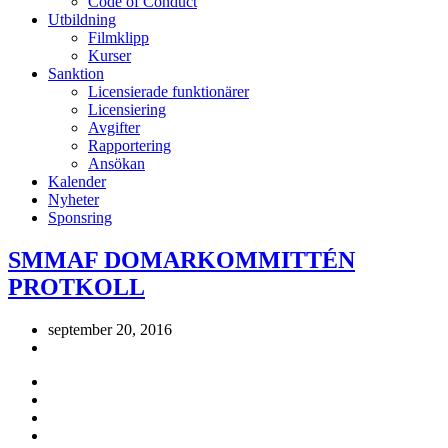
Code of Conduct
Utbildning
Filmklipp
Kurser
Sanktion
Licensierade funktionärer
Licensiering
Avgifter
Rapportering
Ansökan
Kalender
Nyheter
Sponsring
SMMAF DOMARKOMMITTÉN
PROTKOLL
september 20, 2016