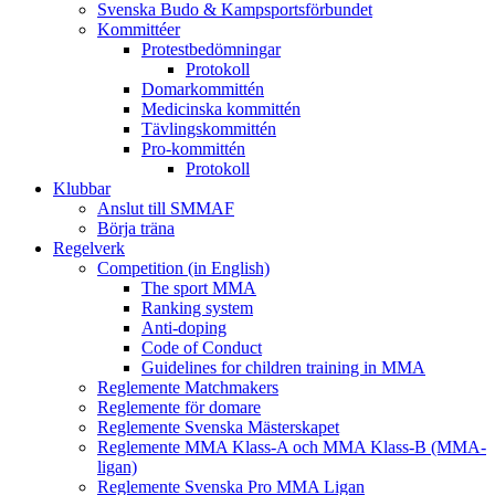
Svenska Budo & Kampsportsförbundet
Kommittéer
Protestbedömningar
Protokoll
Domarkommittén
Medicinska kommittén
Tävlingskommittén
Pro-kommittén
Protokoll
Klubbar
Anslut till SMMAF
Börja träna
Regelverk
Competition (in English)
The sport MMA
Ranking system
Anti-doping
Code of Conduct
Guidelines for children training in MMA
Reglemente Matchmakers
Reglemente för domare
Reglemente Svenska Mästerskapet
Reglemente MMA Klass-A och MMA Klass-B (MMA-
ligan)
Reglemente Svenska Pro MMA Ligan