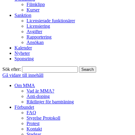
Filmklipp
Kurser
Sanktion
Licensierade funktionärer
Licensiering
Avgifter
Rapportering
Ansökan
Kalender
Nyheter
Sponsring
Sök efter:
Gå vidare till innehåll
Om MMA
Vad är MMA?
Anti-doping
Riktlinjer för barnträning
Förbundet
FAQ
Styrelse Protokoll
Protest
Kontakt
Stadgar