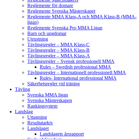
Reglemente för domare
Reglemente Svenska Mästerskapet
Reglemente MMA Klass-A och MMA Klass-B (MMA-
ligan)
Reglemente Svenska Pro MMA Ligan
Barn och ungdomar
Utrustning
Tävlingsregler – MMA Klass-C
Tävlingsregler – MMA Klass-B
Tävlingsregler – MMA Klass-A
Tävlingsregler – Svensk professionell MMA
Rules – Swedish professional MMA
Tävlingsregler – Internationell professionell MMA
Rules- International professional MMA
Säkerhetsregler vid träning
Tävling
Svenska MMA ligan
Svenska Mästerskapen
Rankingsystem
Landslag
Uttagning
Resultatarkiv
Landslaget
Landslagets årsrapport