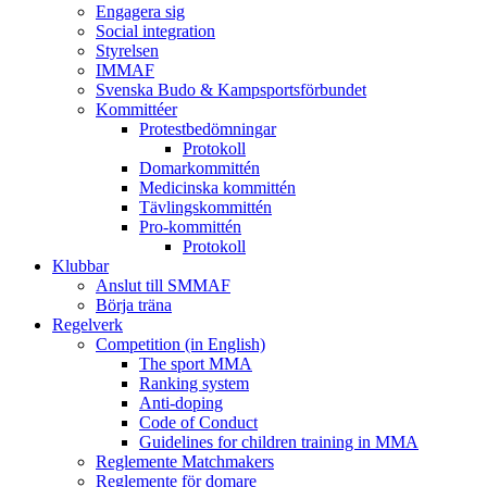
Engagera sig
Social integration
Styrelsen
IMMAF
Svenska Budo & Kampsportsförbundet
Kommittéer
Protestbedömningar
Protokoll
Domarkommittén
Medicinska kommittén
Tävlingskommittén
Pro-kommittén
Protokoll
Klubbar
Anslut till SMMAF
Börja träna
Regelverk
Competition (in English)
The sport MMA
Ranking system
Anti-doping
Code of Conduct
Guidelines for children training in MMA
Reglemente Matchmakers
Reglemente för domare