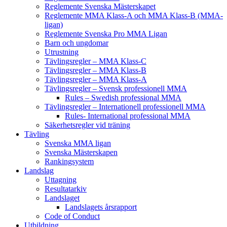
Reglemente Svenska Mästerskapet
Reglemente MMA Klass-A och MMA Klass-B (MMA-
ligan)
Reglemente Svenska Pro MMA Ligan
Barn och ungdomar
Utrustning
Tävlingsregler – MMA Klass-C
Tävlingsregler – MMA Klass-B
Tävlingsregler – MMA Klass-A
Tävlingsregler – Svensk professionell MMA
Rules – Swedish professional MMA
Tävlingsregler – Internationell professionell MMA
Rules- International professional MMA
Säkerhetsregler vid träning
Tävling
Svenska MMA ligan
Svenska Mästerskapen
Rankingsystem
Landslag
Uttagning
Resultatarkiv
Landslaget
Landslagets årsrapport
Code of Conduct
Utbildning