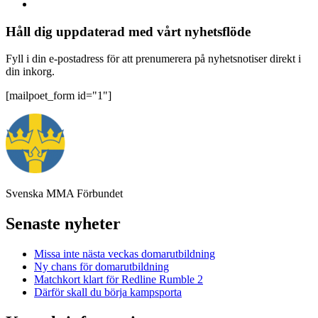
Håll dig uppdaterad med vårt nyhetsflöde
Fyll i din e-postadress för att prenumerera på nyhetsnotiser direkt i
din inkorg.
[mailpoet_form id="1"]
Svenska MMA Förbundet
Senaste nyheter
Missa inte nästa veckas domarutbildning
Ny chans för domarutbildning
Matchkort klart för Redline Rumble 2
Därför skall du börja kampsporta