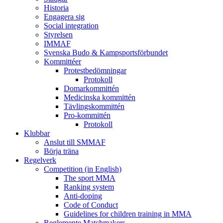
Historia
Engagera sig
Social integration
Styrelsen
IMMAF
Svenska Budo & Kampsportsförbundet
Kommittéer
Protestbedömningar
Protokoll
Domarkommittén
Medicinska kommittén
Tävlingskommittén
Pro-kommittén
Protokoll
Klubbar
Anslut till SMMAF
Börja träna
Regelverk
Competition (in English)
The sport MMA
Ranking system
Anti-doping
Code of Conduct
Guidelines for children training in MMA
Reglemente Matchmakers