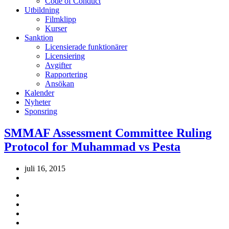
Code of Conduct
Utbildning
Filmklipp
Kurser
Sanktion
Licensierade funktionärer
Licensiering
Avgifter
Rapportering
Ansökan
Kalender
Nyheter
Sponsring
SMMAF Assessment Committee Ruling
Protocol for Muhammad vs Pesta
juli 16, 2015