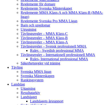
Reglemente för domare
Reglemente Svenska Mästerskapet
Reglemente MMA Klass-A och MMA Klass-B (MMA-
ligan)
Reglemente Svenska Pro MMA Ligan
Barn och ungdomar
Utrustning
Tävlingsregler – MMA Klass-C
Tävlingsregler – MMA Klass-B
Tävlingsregler – MMA Klass-A
Tävlingsregler – Svensk professionell MMA
Rules – Swedish professional MMA
Tävlingsregler – Internationell professionell MMA
Rules- International professional MMA
Säkerhetsregler vid träning
Tävling
Svenska MMA ligan
Svenska Mästerskapen
Rankingsystem
Landslag
Uttagning
Resultatarkiv
Landslaget
Landslagets årsrapport