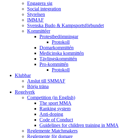
Engagera sig
Social integration
Styrelsen
IMMAF
Svenska Budo & Kampsportsförbundet
Kommittéer
Protestbedömningar
Protokoll
Domarkommittén
Medicinska kommittén
Tävlingskommittén
Pro-kommittén
Protokoll
Klubbar
Anslut till SMMAF
Börja träna
Regelverk
Competition (in English)
The sport MMA
Ranking system
Anti-doping
Code of Conduct
Guidelines for children training in MMA
Reglemente Matchmakers
Reglemente för domare