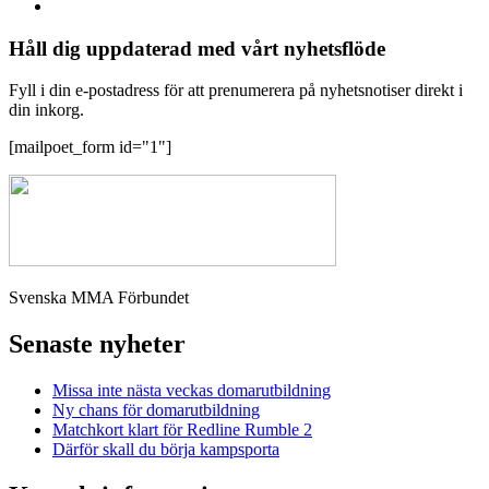
Håll dig uppdaterad med vårt nyhetsflöde
Fyll i din e-postadress för att prenumerera på nyhetsnotiser direkt i
din inkorg.
[mailpoet_form id="1"]
Svenska MMA Förbundet
Senaste nyheter
Missa inte nästa veckas domarutbildning
Ny chans för domarutbildning
Matchkort klart för Redline Rumble 2
Därför skall du börja kampsporta