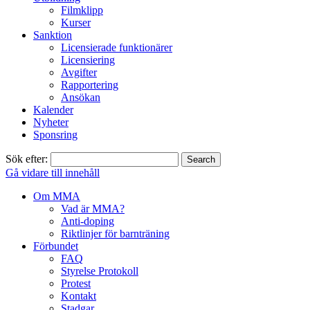
Filmklipp
Kurser
Sanktion
Licensierade funktionärer
Licensiering
Avgifter
Rapportering
Ansökan
Kalender
Nyheter
Sponsring
Sök efter:
Gå vidare till innehåll
Om MMA
Vad är MMA?
Anti-doping
Riktlinjer för barnträning
Förbundet
FAQ
Styrelse Protokoll
Protest
Kontakt
Stadgar