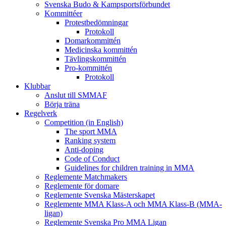
Svenska Budo & Kampsportsförbundet
Kommittéer
Protestbedömningar
Protokoll
Domarkommittén
Medicinska kommittén
Tävlingskommittén
Pro-kommittén
Protokoll
Klubbar
Anslut till SMMAF
Börja träna
Regelverk
Competition (in English)
The sport MMA
Ranking system
Anti-doping
Code of Conduct
Guidelines for children training in MMA
Reglemente Matchmakers
Reglemente för domare
Reglemente Svenska Mästerskapet
Reglemente MMA Klass-A och MMA Klass-B (MMA-
ligan)
Reglemente Svenska Pro MMA Ligan