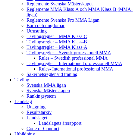
Reglemente Svenska Mästerskapet
Reglemente MMA Klass-A och MMA Klass-B (MMA-
ligan)
Reglemente Svenska Pro MMA Ligan
Barn och ungdomar
Utrustning
Tävlingsregler – MMA Klass-C
Tävlingsregler – MMA Klass-B
Tävlingsregler – MMA Klass-A
Tävlingsregler – Svensk professionell MMA
Rules – Swedish professional MMA
Tävlingsregler – Internationell professionell MMA
Rules- International professional MMA
Säkerhetsregler vid träning
Tävling
Svenska MMA ligan
Svenska Mästerskapen
Rankingsystem
Landslag
Uttagning
Resultatarkiv
Landslaget
Landslagets årsrapport
Code of Conduct
Utbildning