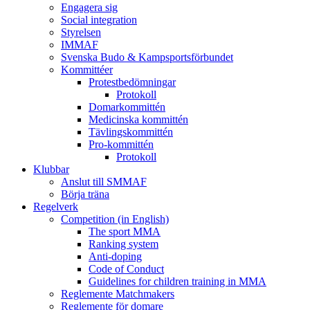
Engagera sig
Social integration
Styrelsen
IMMAF
Svenska Budo & Kampsportsförbundet
Kommittéer
Protestbedömningar
Protokoll
Domarkommittén
Medicinska kommittén
Tävlingskommittén
Pro-kommittén
Protokoll
Klubbar
Anslut till SMMAF
Börja träna
Regelverk
Competition (in English)
The sport MMA
Ranking system
Anti-doping
Code of Conduct
Guidelines for children training in MMA
Reglemente Matchmakers
Reglemente för domare