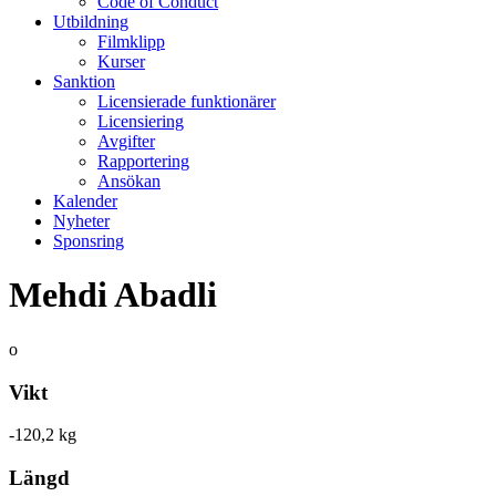
Code of Conduct
Utbildning
Filmklipp
Kurser
Sanktion
Licensierade funktionärer
Licensiering
Avgifter
Rapportering
Ansökan
Kalender
Nyheter
Sponsring
Mehdi Abadli
o
Vikt
-120,2 kg
Längd