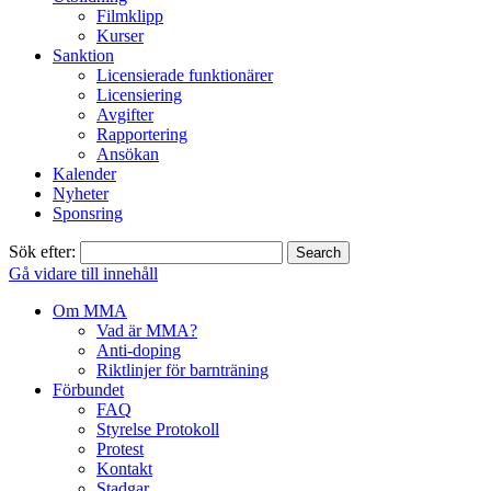
Filmklipp
Kurser
Sanktion
Licensierade funktionärer
Licensiering
Avgifter
Rapportering
Ansökan
Kalender
Nyheter
Sponsring
Sök efter:
Gå vidare till innehåll
Om MMA
Vad är MMA?
Anti-doping
Riktlinjer för barnträning
Förbundet
FAQ
Styrelse Protokoll
Protest
Kontakt
Stadgar