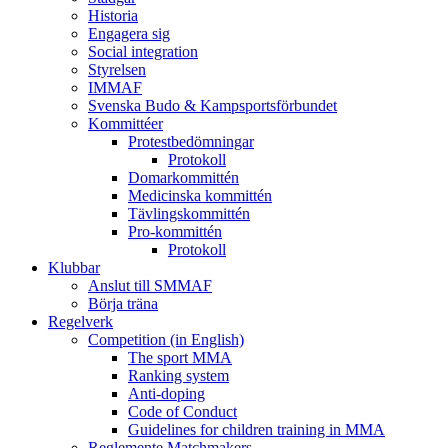
Historia
Engagera sig
Social integration
Styrelsen
IMMAF
Svenska Budo & Kampsportsförbundet
Kommittéer
Protestbedömningar
Protokoll
Domarkommittén
Medicinska kommittén
Tävlingskommittén
Pro-kommittén
Protokoll
Klubbar
Anslut till SMMAF
Börja träna
Regelverk
Competition (in English)
The sport MMA
Ranking system
Anti-doping
Code of Conduct
Guidelines for children training in MMA
Reglemente Matchmakers