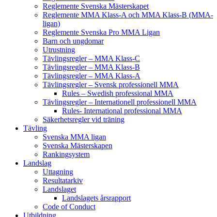
Reglemente Svenska Mästerskapet
Reglemente MMA Klass-A och MMA Klass-B (MMA-
ligan)
Reglemente Svenska Pro MMA Ligan
Barn och ungdomar
Utrustning
Tävlingsregler – MMA Klass-C
Tävlingsregler – MMA Klass-B
Tävlingsregler – MMA Klass-A
Tävlingsregler – Svensk professionell MMA
Rules – Swedish professional MMA
Tävlingsregler – Internationell professionell MMA
Rules- International professional MMA
Säkerhetsregler vid träning
Tävling
Svenska MMA ligan
Svenska Mästerskapen
Rankingsystem
Landslag
Uttagning
Resultatarkiv
Landslaget
Landslagets årsrapport
Code of Conduct
Utbildning