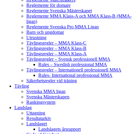
Reglemente för domare
Reglemente Svenska Mästerskapet
Reglemente MMA Klass-A och MMA Klass-B (MMA-
ligan)
Reglemente Svenska Pro MMA Ligan
Barn och ungdomar
Utrustning
Tävlingsregler – MMA Klass-C
Tävlingsregler – MMA Klass-B
Tävlingsregler – MMA Klass-A
Tävlingsregler – Svensk professionell MMA
Rules – Swedish professional MMA
Tävlingsregler – Internationell professionell MMA
Rules- International professional MMA
Säkerhetsregler vid träning
Tävling
Svenska MMA ligan
Svenska Mästerskapen
Rankingsystem
Landslag
Uttagning
Resultatarkiv
Landslaget
Landslagets årsrapport