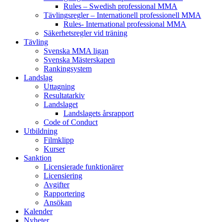
Rules – Swedish professional MMA
Tävlingsregler – Internationell professionell MMA
Rules- International professional MMA
Säkerhetsregler vid träning
Tävling
Svenska MMA ligan
Svenska Mästerskapen
Rankingsystem
Landslag
Uttagning
Resultatarkiv
Landslaget
Landslagets årsrapport
Code of Conduct
Utbildning
Filmklipp
Kurser
Sanktion
Licensierade funktionärer
Licensiering
Avgifter
Rapportering
Ansökan
Kalender
Nyheter