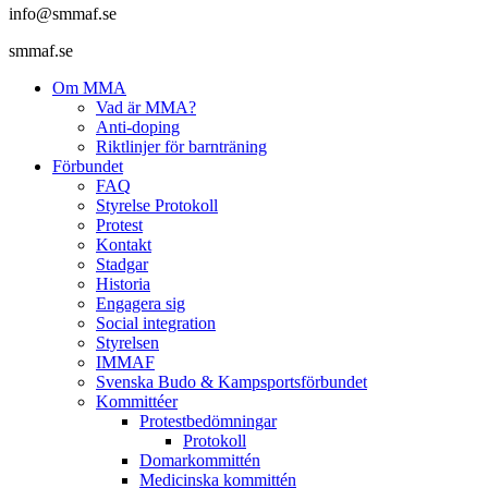
info@smmaf.se
smmaf.se
Om MMA
Vad är MMA?
Anti-doping
Riktlinjer för barnträning
Förbundet
FAQ
Styrelse Protokoll
Protest
Kontakt
Stadgar
Historia
Engagera sig
Social integration
Styrelsen
IMMAF
Svenska Budo & Kampsportsförbundet
Kommittéer
Protestbedömningar
Protokoll
Domarkommittén
Medicinska kommittén