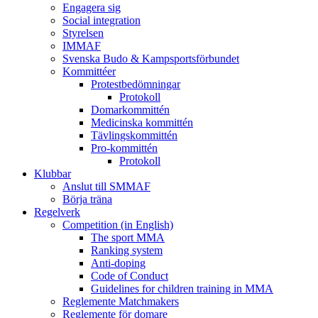
Engagera sig
Social integration
Styrelsen
IMMAF
Svenska Budo & Kampsportsförbundet
Kommittéer
Protestbedömningar
Protokoll
Domarkommittén
Medicinska kommittén
Tävlingskommittén
Pro-kommittén
Protokoll
Klubbar
Anslut till SMMAF
Börja träna
Regelverk
Competition (in English)
The sport MMA
Ranking system
Anti-doping
Code of Conduct
Guidelines for children training in MMA
Reglemente Matchmakers
Reglemente för domare