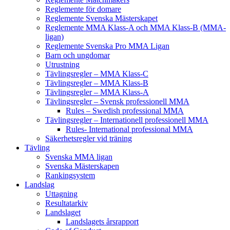
Reglemente för domare
Reglemente Svenska Mästerskapet
Reglemente MMA Klass-A och MMA Klass-B (MMA-
ligan)
Reglemente Svenska Pro MMA Ligan
Barn och ungdomar
Utrustning
Tävlingsregler – MMA Klass-C
Tävlingsregler – MMA Klass-B
Tävlingsregler – MMA Klass-A
Tävlingsregler – Svensk professionell MMA
Rules – Swedish professional MMA
Tävlingsregler – Internationell professionell MMA
Rules- International professional MMA
Säkerhetsregler vid träning
Tävling
Svenska MMA ligan
Svenska Mästerskapen
Rankingsystem
Landslag
Uttagning
Resultatarkiv
Landslaget
Landslagets årsrapport