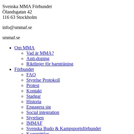
Svenska MMA Förbundet
Ölandsgatan 42
116 63 Stockholm
info@smmaf.se
smmaf.se
Om MMA
Vad är MMA?
Anti-doping
Riktlinjer för barnträning
Förbundet
FAQ
Styrelse Protokoll
Protest
Kontakt
Stadgar
Historia
Engagera sig
Social integration
Styrelsen
IMMAF
Svenska Budo & Kampsportsförbundet
Kommittéer