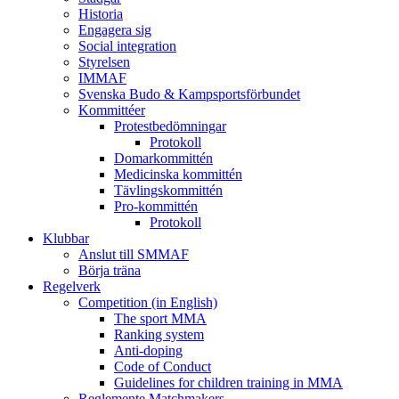
Historia
Engagera sig
Social integration
Styrelsen
IMMAF
Svenska Budo & Kampsportsförbundet
Kommittéer
Protestbedömningar
Protokoll
Domarkommittén
Medicinska kommittén
Tävlingskommittén
Pro-kommittén
Protokoll
Klubbar
Anslut till SMMAF
Börja träna
Regelverk
Competition (in English)
The sport MMA
Ranking system
Anti-doping
Code of Conduct
Guidelines for children training in MMA
Reglemente Matchmakers