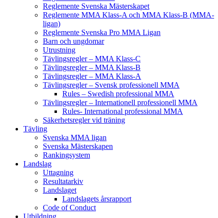
Reglemente Svenska Mästerskapet
Reglemente MMA Klass-A och MMA Klass-B (MMA-
ligan)
Reglemente Svenska Pro MMA Ligan
Barn och ungdomar
Utrustning
Tävlingsregler – MMA Klass-C
Tävlingsregler – MMA Klass-B
Tävlingsregler – MMA Klass-A
Tävlingsregler – Svensk professionell MMA
Rules – Swedish professional MMA
Tävlingsregler – Internationell professionell MMA
Rules- International professional MMA
Säkerhetsregler vid träning
Tävling
Svenska MMA ligan
Svenska Mästerskapen
Rankingsystem
Landslag
Uttagning
Resultatarkiv
Landslaget
Landslagets årsrapport
Code of Conduct
Utbildning