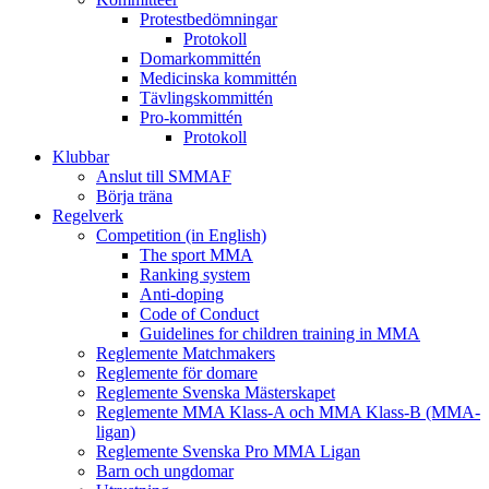
Protestbedömningar
Protokoll
Domarkommittén
Medicinska kommittén
Tävlingskommittén
Pro-kommittén
Protokoll
Klubbar
Anslut till SMMAF
Börja träna
Regelverk
Competition (in English)
The sport MMA
Ranking system
Anti-doping
Code of Conduct
Guidelines for children training in MMA
Reglemente Matchmakers
Reglemente för domare
Reglemente Svenska Mästerskapet
Reglemente MMA Klass-A och MMA Klass-B (MMA-
ligan)
Reglemente Svenska Pro MMA Ligan
Barn och ungdomar