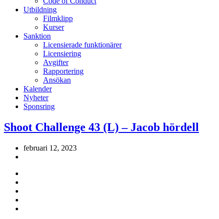
Code of Conduct
Utbildning
Filmklipp
Kurser
Sanktion
Licensierade funktionärer
Licensiering
Avgifter
Rapportering
Ansökan
Kalender
Nyheter
Sponsring
Shoot Challenge 43 (L) – Jacob hördell
februari 12, 2023