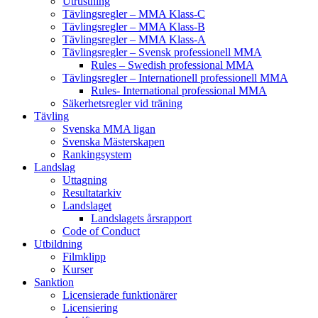
Utrustning
Tävlingsregler – MMA Klass-C
Tävlingsregler – MMA Klass-B
Tävlingsregler – MMA Klass-A
Tävlingsregler – Svensk professionell MMA
Rules – Swedish professional MMA
Tävlingsregler – Internationell professionell MMA
Rules- International professional MMA
Säkerhetsregler vid träning
Tävling
Svenska MMA ligan
Svenska Mästerskapen
Rankingsystem
Landslag
Uttagning
Resultatarkiv
Landslaget
Landslagets årsrapport
Code of Conduct
Utbildning
Filmklipp
Kurser
Sanktion
Licensierade funktionärer
Licensiering