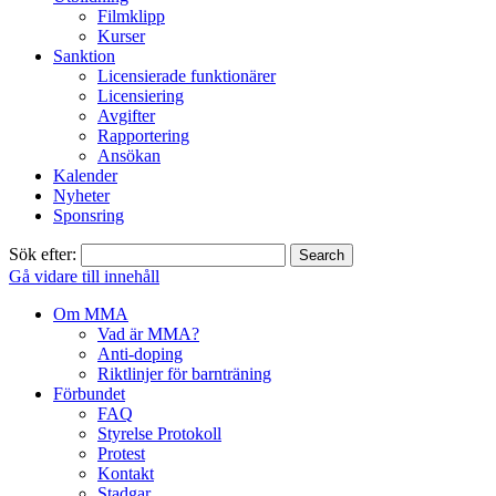
Filmklipp
Kurser
Sanktion
Licensierade funktionärer
Licensiering
Avgifter
Rapportering
Ansökan
Kalender
Nyheter
Sponsring
Sök efter:
Gå vidare till innehåll
Om MMA
Vad är MMA?
Anti-doping
Riktlinjer för barnträning
Förbundet
FAQ
Styrelse Protokoll
Protest
Kontakt
Stadgar