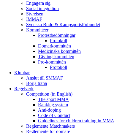
Engagera sig
Social integration
Styrelsen
IMMAF
Svenska Budo & Kampsportsförbundet
Kommittéer
Protestbedömningar
Protokoll
Domarkommittén
Medicinska kommittén
Tävlingskommittén
Pro-kommittén
Protokoll
Klubbar
Anslut till SMMAF
Börja träna
Regelverk
Competition (in English)
The sport MMA
Ranking system
Anti-doping
Code of Conduct
Guidelines for children training in MMA
Reglemente Matchmakers
Reglemente för domare