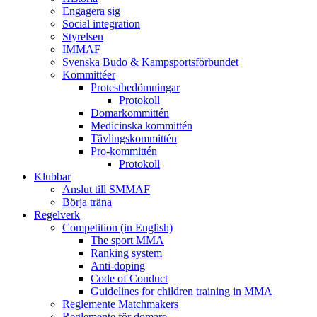
Engagera sig
Social integration
Styrelsen
IMMAF
Svenska Budo & Kampsportsförbundet
Kommittéer
Protestbedömningar
Protokoll
Domarkommittén
Medicinska kommittén
Tävlingskommittén
Pro-kommittén
Protokoll
Klubbar
Anslut till SMMAF
Börja träna
Regelverk
Competition (in English)
The sport MMA
Ranking system
Anti-doping
Code of Conduct
Guidelines for children training in MMA
Reglemente Matchmakers
Reglemente för domare