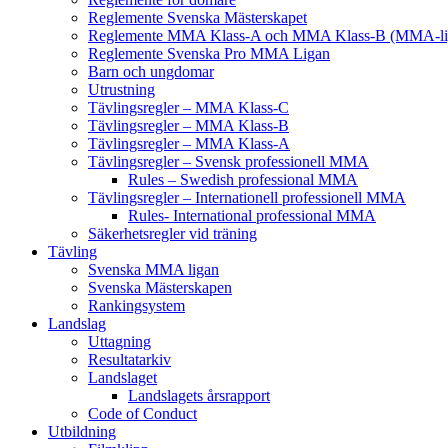
Reglemente Svenska Mästerskapet
Reglemente MMA Klass-A och MMA Klass-B (MMA-li
Reglemente Svenska Pro MMA Ligan
Barn och ungdomar
Utrustning
Tävlingsregler – MMA Klass-C
Tävlingsregler – MMA Klass-B
Tävlingsregler – MMA Klass-A
Tävlingsregler – Svensk professionell MMA
Rules – Swedish professional MMA
Tävlingsregler – Internationell professionell MMA
Rules- International professional MMA
Säkerhetsregler vid träning
Tävling
Svenska MMA ligan
Svenska Mästerskapen
Rankingsystem
Landslag
Uttagning
Resultatarkiv
Landslaget
Landslagets årsrapport
Code of Conduct
Utbildning