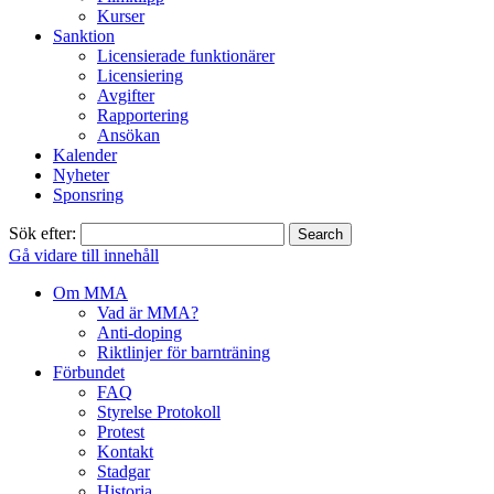
Kurser
Sanktion
Licensierade funktionärer
Licensiering
Avgifter
Rapportering
Ansökan
Kalender
Nyheter
Sponsring
Sök efter:
Gå vidare till innehåll
Om MMA
Vad är MMA?
Anti-doping
Riktlinjer för barnträning
Förbundet
FAQ
Styrelse Protokoll
Protest
Kontakt
Stadgar
Historia