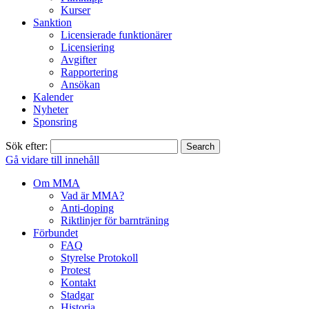
Kurser
Sanktion
Licensierade funktionärer
Licensiering
Avgifter
Rapportering
Ansökan
Kalender
Nyheter
Sponsring
Sök efter:
Gå vidare till innehåll
Om MMA
Vad är MMA?
Anti-doping
Riktlinjer för barnträning
Förbundet
FAQ
Styrelse Protokoll
Protest
Kontakt
Stadgar
Historia