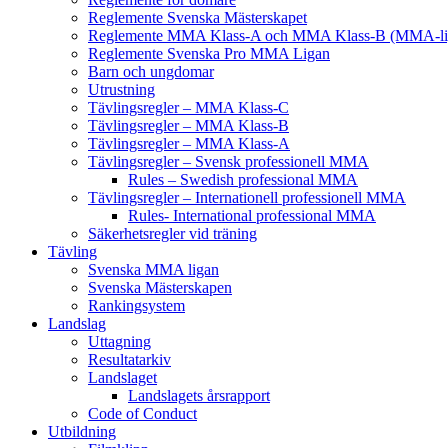
Reglemente Svenska Mästerskapet
Reglemente MMA Klass-A och MMA Klass-B (MMA-li
Reglemente Svenska Pro MMA Ligan
Barn och ungdomar
Utrustning
Tävlingsregler – MMA Klass-C
Tävlingsregler – MMA Klass-B
Tävlingsregler – MMA Klass-A
Tävlingsregler – Svensk professionell MMA
Rules – Swedish professional MMA
Tävlingsregler – Internationell professionell MMA
Rules- International professional MMA
Säkerhetsregler vid träning
Tävling
Svenska MMA ligan
Svenska Mästerskapen
Rankingsystem
Landslag
Uttagning
Resultatarkiv
Landslaget
Landslagets årsrapport
Code of Conduct
Utbildning