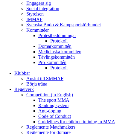
Engagera sig
Social integration
Styrelsen
IMMAF
Svenska Budo & Kampsportsförbundet
Kommittéer
Protestbedömningar
Protokoll
Domarkommittén
Medicinska kommittén
Tävlingskommittén
Pro-kommittén
Protokoll
Klubbar
Anslut till SMMAF
Börja träna
Regelverk
Competition (in English)
The sport MMA
Ranking system
Anti-doping
Code of Conduct
Guidelines for children training in MMA
Reglemente Matchmakers
Reglemente för domare