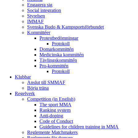
Engagera sig
Social integration
Styrelsen
IMMAF
Svenska Budo & Kampsportsförbundet
Kommittéer
Protestbedömningar
Protokoll
Domarkommittén
Medicinska kommittén
Tävlingskommittén
Pro-kommittén
Protokoll
Klubbar
Anslut till SMMAF
Börja träna
Regelverk
Competition (in English)
The sport MMA
Ranking system
Anti-doping
Code of Conduct
Guidelines for children training in MMA
Reglemente Matchmakers
Reglemente för domare