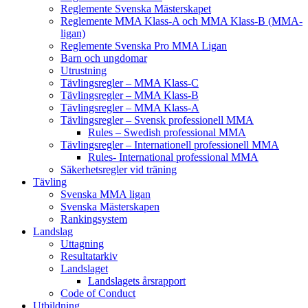
Reglemente Svenska Mästerskapet
Reglemente MMA Klass-A och MMA Klass-B (MMA-
ligan)
Reglemente Svenska Pro MMA Ligan
Barn och ungdomar
Utrustning
Tävlingsregler – MMA Klass-C
Tävlingsregler – MMA Klass-B
Tävlingsregler – MMA Klass-A
Tävlingsregler – Svensk professionell MMA
Rules – Swedish professional MMA
Tävlingsregler – Internationell professionell MMA
Rules- International professional MMA
Säkerhetsregler vid träning
Tävling
Svenska MMA ligan
Svenska Mästerskapen
Rankingsystem
Landslag
Uttagning
Resultatarkiv
Landslaget
Landslagets årsrapport
Code of Conduct
Utbildning