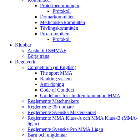
Protestbedömningar
Protokoll
Domarkommittén
Medicinska kommittén
Tävlingskommittén
Pro-kommittén
Protokoll
Klubbar
Anslut till SMMAF
Börja träna
Regelverk
Competition (in English)
The sport MMA
Ranking system
Anti-doping
Code of Conduct
Guidelines for children training in MMA
Reglemente Matchmakers
Reglemente för domare
Reglemente Svenska Mästerskapet
Reglemente MMA Klass-A och MMA Klass-B (MMA-
ligan)
Reglemente Svenska Pro MMA Ligan
Barn och ungdomar