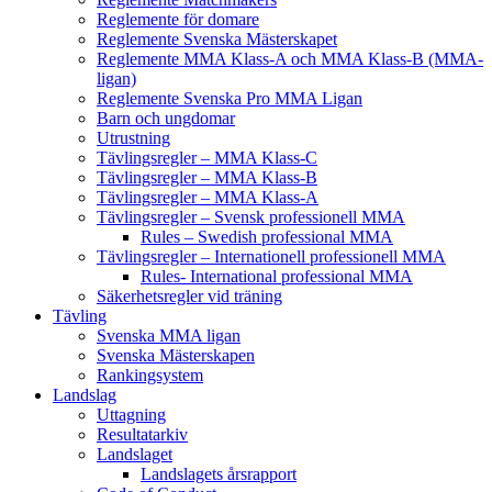
Reglemente för domare
Reglemente Svenska Mästerskapet
Reglemente MMA Klass-A och MMA Klass-B (MMA-
ligan)
Reglemente Svenska Pro MMA Ligan
Barn och ungdomar
Utrustning
Tävlingsregler – MMA Klass-C
Tävlingsregler – MMA Klass-B
Tävlingsregler – MMA Klass-A
Tävlingsregler – Svensk professionell MMA
Rules – Swedish professional MMA
Tävlingsregler – Internationell professionell MMA
Rules- International professional MMA
Säkerhetsregler vid träning
Tävling
Svenska MMA ligan
Svenska Mästerskapen
Rankingsystem
Landslag
Uttagning
Resultatarkiv
Landslaget
Landslagets årsrapport