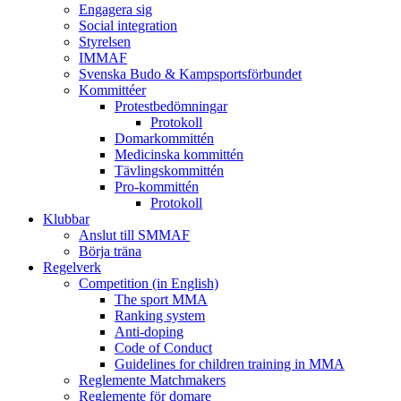
Engagera sig
Social integration
Styrelsen
IMMAF
Svenska Budo & Kampsportsförbundet
Kommittéer
Protestbedömningar
Protokoll
Domarkommittén
Medicinska kommittén
Tävlingskommittén
Pro-kommittén
Protokoll
Klubbar
Anslut till SMMAF
Börja träna
Regelverk
Competition (in English)
The sport MMA
Ranking system
Anti-doping
Code of Conduct
Guidelines for children training in MMA
Reglemente Matchmakers
Reglemente för domare