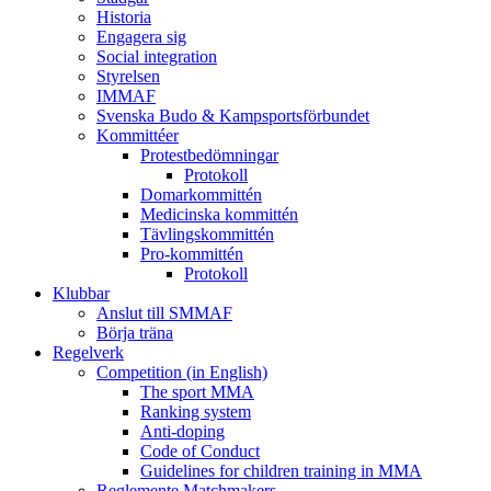
Historia
Engagera sig
Social integration
Styrelsen
IMMAF
Svenska Budo & Kampsportsförbundet
Kommittéer
Protestbedömningar
Protokoll
Domarkommittén
Medicinska kommittén
Tävlingskommittén
Pro-kommittén
Protokoll
Klubbar
Anslut till SMMAF
Börja träna
Regelverk
Competition (in English)
The sport MMA
Ranking system
Anti-doping
Code of Conduct
Guidelines for children training in MMA
Reglemente Matchmakers