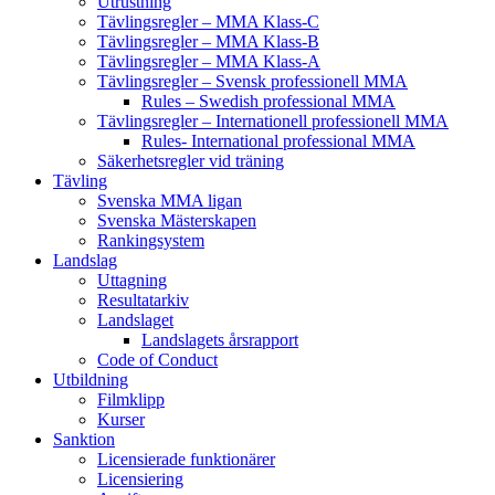
Utrustning
Tävlingsregler – MMA Klass-C
Tävlingsregler – MMA Klass-B
Tävlingsregler – MMA Klass-A
Tävlingsregler – Svensk professionell MMA
Rules – Swedish professional MMA
Tävlingsregler – Internationell professionell MMA
Rules- International professional MMA
Säkerhetsregler vid träning
Tävling
Svenska MMA ligan
Svenska Mästerskapen
Rankingsystem
Landslag
Uttagning
Resultatarkiv
Landslaget
Landslagets årsrapport
Code of Conduct
Utbildning
Filmklipp
Kurser
Sanktion
Licensierade funktionärer
Licensiering