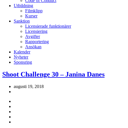
Code of Conduct
Utbildning
Filmklipp
Kurser
Sanktion
Licensierade funktionärer
Licensiering
Avgifter
Rapportering
Ansökan
Kalender
Nyheter
Sponsring
Shoot Challenge 30 – Janina Danes
augusti 19, 2018