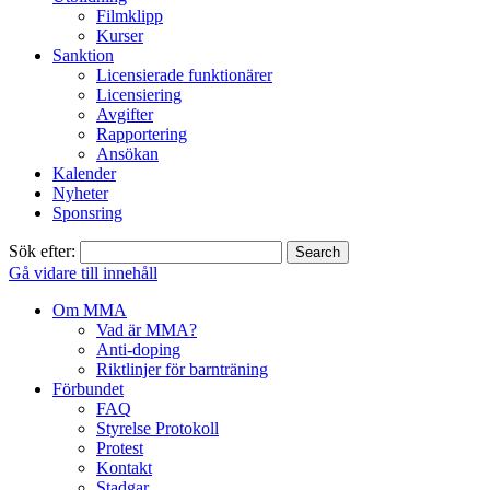
Filmklipp
Kurser
Sanktion
Licensierade funktionärer
Licensiering
Avgifter
Rapportering
Ansökan
Kalender
Nyheter
Sponsring
Sök efter:
Gå vidare till innehåll
Om MMA
Vad är MMA?
Anti-doping
Riktlinjer för barnträning
Förbundet
FAQ
Styrelse Protokoll
Protest
Kontakt
Stadgar