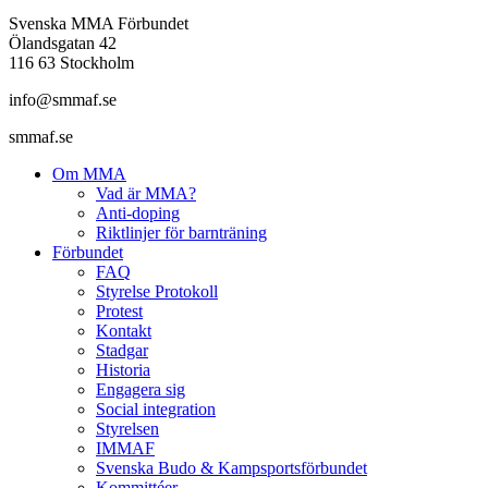
Svenska MMA Förbundet
Ölandsgatan 42
116 63 Stockholm
info@smmaf.se
smmaf.se
Om MMA
Vad är MMA?
Anti-doping
Riktlinjer för barnträning
Förbundet
FAQ
Styrelse Protokoll
Protest
Kontakt
Stadgar
Historia
Engagera sig
Social integration
Styrelsen
IMMAF
Svenska Budo & Kampsportsförbundet
Kommittéer