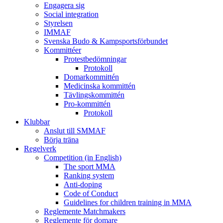
Engagera sig
Social integration
Styrelsen
IMMAF
Svenska Budo & Kampsportsförbundet
Kommittéer
Protestbedömningar
Protokoll
Domarkommittén
Medicinska kommittén
Tävlingskommittén
Pro-kommittén
Protokoll
Klubbar
Anslut till SMMAF
Börja träna
Regelverk
Competition (in English)
The sport MMA
Ranking system
Anti-doping
Code of Conduct
Guidelines for children training in MMA
Reglemente Matchmakers
Reglemente för domare