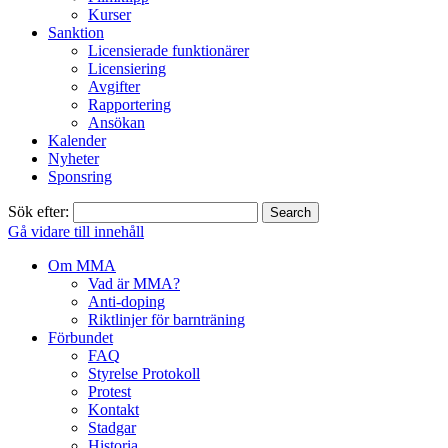
Kurser
Sanktion
Licensierade funktionärer
Licensiering
Avgifter
Rapportering
Ansökan
Kalender
Nyheter
Sponsring
Sök efter:
Gå vidare till innehåll
Om MMA
Vad är MMA?
Anti-doping
Riktlinjer för barnträning
Förbundet
FAQ
Styrelse Protokoll
Protest
Kontakt
Stadgar
Historia