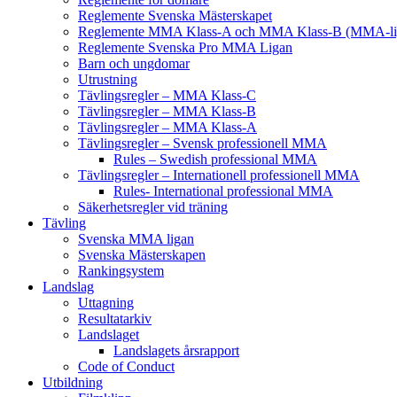
Reglemente Svenska Mästerskapet
Reglemente MMA Klass-A och MMA Klass-B (MMA-li
Reglemente Svenska Pro MMA Ligan
Barn och ungdomar
Utrustning
Tävlingsregler – MMA Klass-C
Tävlingsregler – MMA Klass-B
Tävlingsregler – MMA Klass-A
Tävlingsregler – Svensk professionell MMA
Rules – Swedish professional MMA
Tävlingsregler – Internationell professionell MMA
Rules- International professional MMA
Säkerhetsregler vid träning
Tävling
Svenska MMA ligan
Svenska Mästerskapen
Rankingsystem
Landslag
Uttagning
Resultatarkiv
Landslaget
Landslagets årsrapport
Code of Conduct
Utbildning