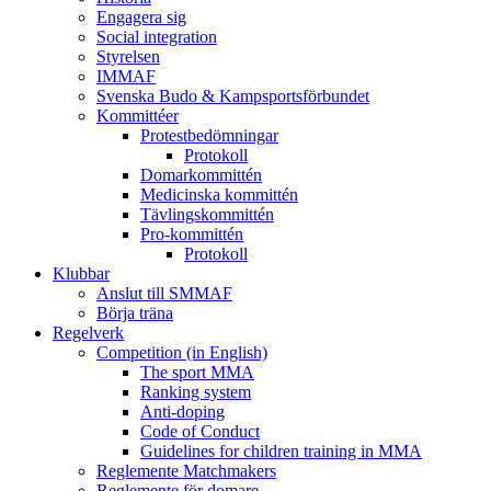
Engagera sig
Social integration
Styrelsen
IMMAF
Svenska Budo & Kampsportsförbundet
Kommittéer
Protestbedömningar
Protokoll
Domarkommittén
Medicinska kommittén
Tävlingskommittén
Pro-kommittén
Protokoll
Klubbar
Anslut till SMMAF
Börja träna
Regelverk
Competition (in English)
The sport MMA
Ranking system
Anti-doping
Code of Conduct
Guidelines for children training in MMA
Reglemente Matchmakers
Reglemente för domare