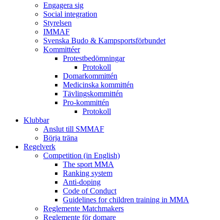
Engagera sig
Social integration
Styrelsen
IMMAF
Svenska Budo & Kampsportsförbundet
Kommittéer
Protestbedömningar
Protokoll
Domarkommittén
Medicinska kommittén
Tävlingskommittén
Pro-kommittén
Protokoll
Klubbar
Anslut till SMMAF
Börja träna
Regelverk
Competition (in English)
The sport MMA
Ranking system
Anti-doping
Code of Conduct
Guidelines for children training in MMA
Reglemente Matchmakers
Reglemente för domare