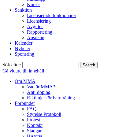
Kurser
Sanktion
Licensierade funktionärer
Licensiering
Avgifter
Rapportering
Ansökan
Kalender
Nyheter
Sponsring
Sök efter:
Gå vidare till innehåll
Om MMA
Vad är MMA?
Anti-doping
Riktlinjer för barnträning
Förbundet
FAQ
Styrelse Protokoll
Protest
Kontakt
Stadgar
Historia