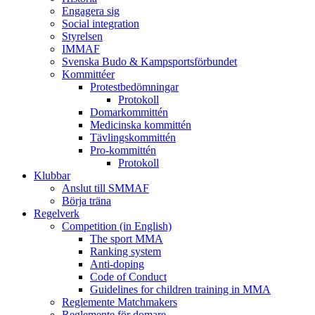
Engagera sig
Social integration
Styrelsen
IMMAF
Svenska Budo & Kampsportsförbundet
Kommittéer
Protestbedömningar
Protokoll
Domarkommittén
Medicinska kommittén
Tävlingskommittén
Pro-kommittén
Protokoll
Klubbar
Anslut till SMMAF
Börja träna
Regelverk
Competition (in English)
The sport MMA
Ranking system
Anti-doping
Code of Conduct
Guidelines for children training in MMA
Reglemente Matchmakers
Reglemente för domare