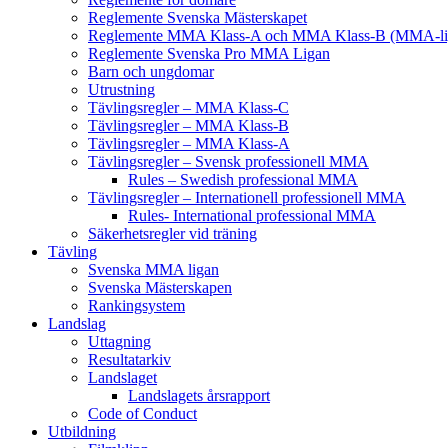
Reglemente Svenska Mästerskapet
Reglemente MMA Klass-A och MMA Klass-B (MMA-li
Reglemente Svenska Pro MMA Ligan
Barn och ungdomar
Utrustning
Tävlingsregler – MMA Klass-C
Tävlingsregler – MMA Klass-B
Tävlingsregler – MMA Klass-A
Tävlingsregler – Svensk professionell MMA
Rules – Swedish professional MMA
Tävlingsregler – Internationell professionell MMA
Rules- International professional MMA
Säkerhetsregler vid träning
Tävling
Svenska MMA ligan
Svenska Mästerskapen
Rankingsystem
Landslag
Uttagning
Resultatarkiv
Landslaget
Landslagets årsrapport
Code of Conduct
Utbildning