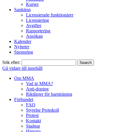
Kurser
Sanktion
Licensierade funktionärer
Licensiering
Avgifter
Rapportering
Ansökan
Kalender
Nyheter
Sponsring
Sök efter:
Gå vidare till innehåll
Om MMA
Vad är MMA?
Anti-doping
Riktlinjer för barnträning
Förbundet
FAQ
Styrelse Protokoll
Protest
Kontakt
Stadgar
Historia