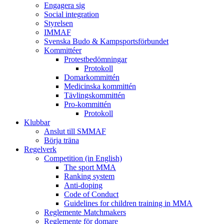
Engagera sig
Social integration
Styrelsen
IMMAF
Svenska Budo & Kampsportsförbundet
Kommittéer
Protestbedömningar
Protokoll
Domarkommittén
Medicinska kommittén
Tävlingskommittén
Pro-kommittén
Protokoll
Klubbar
Anslut till SMMAF
Börja träna
Regelverk
Competition (in English)
The sport MMA
Ranking system
Anti-doping
Code of Conduct
Guidelines for children training in MMA
Reglemente Matchmakers
Reglemente för domare