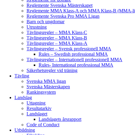
Reglemente Svenska Mästerskapet
Reglemente MMA Klass-A och MMA Klass-B (MMA-li
Reglemente Svenska Pro MMA Ligan
Barn och ungdomar
Utrustning
Tävlingsregler – MMA Klass-C
Tävlingsregler – MMA Klass-B
Tävlingsregler – MMA Klass-A
Tävlingsregler – Svensk professionell MMA
Rules – Swedish professional MMA
Tävlingsregler – Internationell professionell MMA
Rules- International professional MMA
Säkerhetsregler vid träning
Tävling
Svenska MMA ligan
Svenska Mästerskapen
Rankingsystem
Landslag
Uttagning
Resultatarkiv
Landslaget
Landslagets årsrapport
Code of Conduct
Utbildning