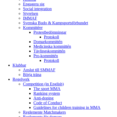
Engagera sig
Social integration
Styrelsen
IMMAF
Svenska Budo & Kampsportsförbundet
Kommittéer
Protestbedömningar
Protokoll
Domarkommittén
Medicinska kommittén
Tävlingskommittén
Pro-kommittén
Protokoll
Klubbar
Anslut till SMMAF
Börja träna
Regelverk
Competition (in English)
The sport MMA
Ranking system
Anti-doping
Code of Conduct
Guidelines for children training in MMA
Reglemente Matchmakers
Reglemente för domare