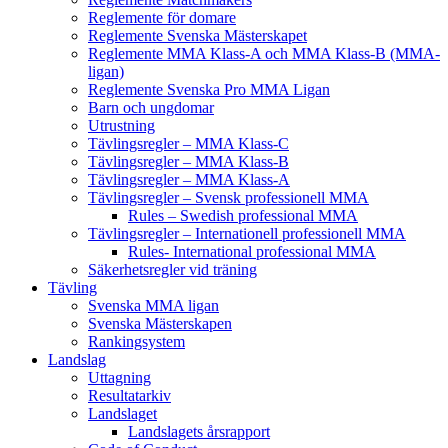
Reglemente för domare
Reglemente Svenska Mästerskapet
Reglemente MMA Klass-A och MMA Klass-B (MMA-
ligan)
Reglemente Svenska Pro MMA Ligan
Barn och ungdomar
Utrustning
Tävlingsregler – MMA Klass-C
Tävlingsregler – MMA Klass-B
Tävlingsregler – MMA Klass-A
Tävlingsregler – Svensk professionell MMA
Rules – Swedish professional MMA
Tävlingsregler – Internationell professionell MMA
Rules- International professional MMA
Säkerhetsregler vid träning
Tävling
Svenska MMA ligan
Svenska Mästerskapen
Rankingsystem
Landslag
Uttagning
Resultatarkiv
Landslaget
Landslagets årsrapport