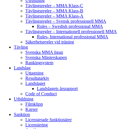
Utrustning
Tävlingsregler – MMA Klass-C
Tävlingsregler – MMA Klass-B
Tävlingsregler – MMA Klass-A
Tävlingsregler – Svensk professionell MMA
Rules – Swedish professional MMA
Tävlingsregler – Internationell professionell MMA
Rules- International professional MMA
Säkerhetsregler vid träning
Tävling
Svenska MMA ligan
Svenska Mästerskapen
Rankingsystem
Landslag
Uttagning
Resultatarkiv
Landslaget
Landslagets årsrapport
Code of Conduct
Utbildning
Filmklipp
Kurser
Sanktion
Licensierade funktionärer
Licensiering