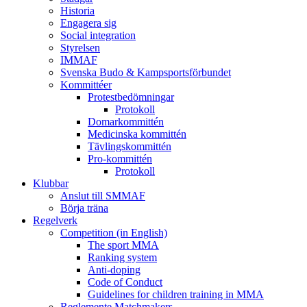
Historia
Engagera sig
Social integration
Styrelsen
IMMAF
Svenska Budo & Kampsportsförbundet
Kommittéer
Protestbedömningar
Protokoll
Domarkommittén
Medicinska kommittén
Tävlingskommittén
Pro-kommittén
Protokoll
Klubbar
Anslut till SMMAF
Börja träna
Regelverk
Competition (in English)
The sport MMA
Ranking system
Anti-doping
Code of Conduct
Guidelines for children training in MMA
Reglemente Matchmakers