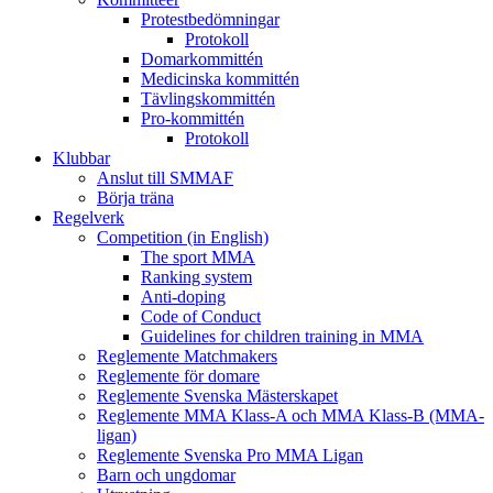
Protestbedömningar
Protokoll
Domarkommittén
Medicinska kommittén
Tävlingskommittén
Pro-kommittén
Protokoll
Klubbar
Anslut till SMMAF
Börja träna
Regelverk
Competition (in English)
The sport MMA
Ranking system
Anti-doping
Code of Conduct
Guidelines for children training in MMA
Reglemente Matchmakers
Reglemente för domare
Reglemente Svenska Mästerskapet
Reglemente MMA Klass-A och MMA Klass-B (MMA-
ligan)
Reglemente Svenska Pro MMA Ligan
Barn och ungdomar