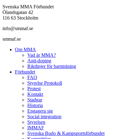
Svenska MMA Förbundet
Ölandsgatan 42
116 63 Stockholm
info@smmaf.se
smmaf.se
Om MMA
Vad är MMA?
Anti-doping
Riktlinjer för barnträning
Förbundet
FAQ
Styrelse Protokoll
Protest
Kontakt
Stadgar
Historia
Engagera sig
Social integration
Styrelsen
IMMAF
Svenska Budo & Kampsportsförbundet
Kommittéer