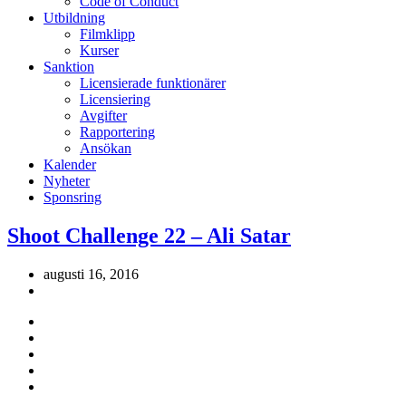
Code of Conduct
Utbildning
Filmklipp
Kurser
Sanktion
Licensierade funktionärer
Licensiering
Avgifter
Rapportering
Ansökan
Kalender
Nyheter
Sponsring
Shoot Challenge 22 – Ali Satar
augusti 16, 2016