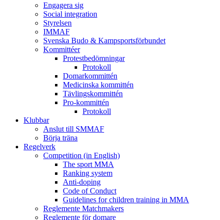
Engagera sig
Social integration
Styrelsen
IMMAF
Svenska Budo & Kampsportsförbundet
Kommittéer
Protestbedömningar
Protokoll
Domarkommittén
Medicinska kommittén
Tävlingskommittén
Pro-kommittén
Protokoll
Klubbar
Anslut till SMMAF
Börja träna
Regelverk
Competition (in English)
The sport MMA
Ranking system
Anti-doping
Code of Conduct
Guidelines for children training in MMA
Reglemente Matchmakers
Reglemente för domare