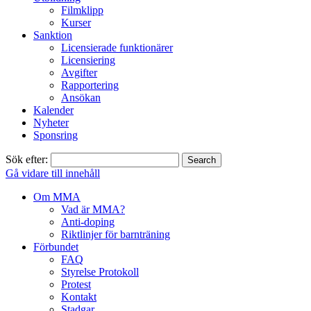
Filmklipp
Kurser
Sanktion
Licensierade funktionärer
Licensiering
Avgifter
Rapportering
Ansökan
Kalender
Nyheter
Sponsring
Sök efter:
Gå vidare till innehåll
Om MMA
Vad är MMA?
Anti-doping
Riktlinjer för barnträning
Förbundet
FAQ
Styrelse Protokoll
Protest
Kontakt
Stadgar