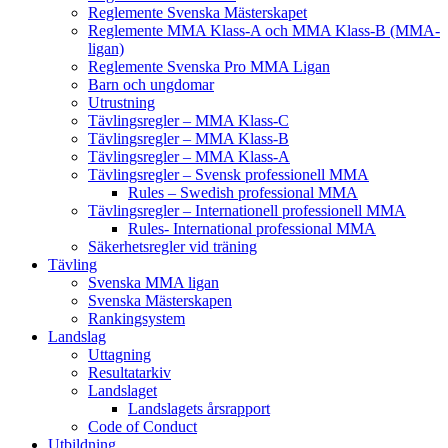
Reglemente Svenska Mästerskapet
Reglemente MMA Klass-A och MMA Klass-B (MMA-
ligan)
Reglemente Svenska Pro MMA Ligan
Barn och ungdomar
Utrustning
Tävlingsregler – MMA Klass-C
Tävlingsregler – MMA Klass-B
Tävlingsregler – MMA Klass-A
Tävlingsregler – Svensk professionell MMA
Rules – Swedish professional MMA
Tävlingsregler – Internationell professionell MMA
Rules- International professional MMA
Säkerhetsregler vid träning
Tävling
Svenska MMA ligan
Svenska Mästerskapen
Rankingsystem
Landslag
Uttagning
Resultatarkiv
Landslaget
Landslagets årsrapport
Code of Conduct
Utbildning