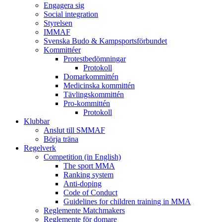
Engagera sig
Social integration
Styrelsen
IMMAF
Svenska Budo & Kampsportsförbundet
Kommittéer
Protestbedömningar
Protokoll
Domarkommittén
Medicinska kommittén
Tävlingskommittén
Pro-kommittén
Protokoll
Klubbar
Anslut till SMMAF
Börja träna
Regelverk
Competition (in English)
The sport MMA
Ranking system
Anti-doping
Code of Conduct
Guidelines for children training in MMA
Reglemente Matchmakers
Reglemente för domare