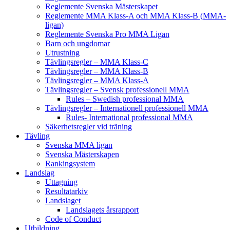
Reglemente Svenska Mästerskapet
Reglemente MMA Klass-A och MMA Klass-B (MMA-
ligan)
Reglemente Svenska Pro MMA Ligan
Barn och ungdomar
Utrustning
Tävlingsregler – MMA Klass-C
Tävlingsregler – MMA Klass-B
Tävlingsregler – MMA Klass-A
Tävlingsregler – Svensk professionell MMA
Rules – Swedish professional MMA
Tävlingsregler – Internationell professionell MMA
Rules- International professional MMA
Säkerhetsregler vid träning
Tävling
Svenska MMA ligan
Svenska Mästerskapen
Rankingsystem
Landslag
Uttagning
Resultatarkiv
Landslaget
Landslagets årsrapport
Code of Conduct
Utbildning