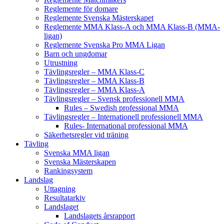
Reglemente för domare
Reglemente Svenska Mästerskapet
Reglemente MMA Klass-A och MMA Klass-B (MMA-
ligan)
Reglemente Svenska Pro MMA Ligan
Barn och ungdomar
Utrustning
Tävlingsregler – MMA Klass-C
Tävlingsregler – MMA Klass-B
Tävlingsregler – MMA Klass-A
Tävlingsregler – Svensk professionell MMA
Rules – Swedish professional MMA
Tävlingsregler – Internationell professionell MMA
Rules- International professional MMA
Säkerhetsregler vid träning
Tävling
Svenska MMA ligan
Svenska Mästerskapen
Rankingsystem
Landslag
Uttagning
Resultatarkiv
Landslaget
Landslagets årsrapport