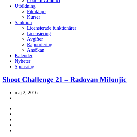
Code of Conduct
Utbildning
Filmklipp
Kurser
Sanktion
Licensierade funktionärer
Licensiering
Avgifter
Rapportering
Ansökan
Kalender
Nyheter
Sponsring
Shoot Challenge 21 – Radovan Milonjic
maj 2, 2016