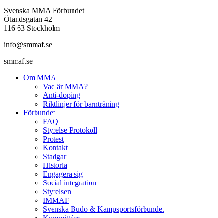
Svenska MMA Förbundet
Ölandsgatan 42
116 63 Stockholm
info@smmaf.se
smmaf.se
Om MMA
Vad är MMA?
Anti-doping
Riktlinjer för barnträning
Förbundet
FAQ
Styrelse Protokoll
Protest
Kontakt
Stadgar
Historia
Engagera sig
Social integration
Styrelsen
IMMAF
Svenska Budo & Kampsportsförbundet
Kommittéer