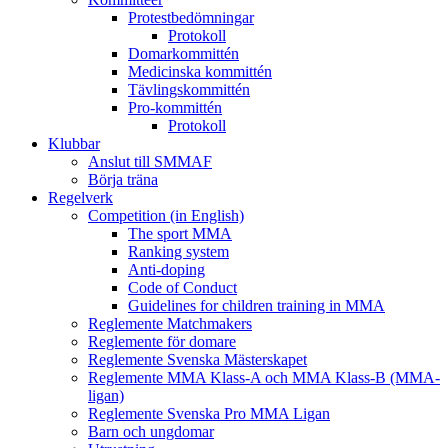
Protestbedömningar
Protokoll
Domarkommittén
Medicinska kommittén
Tävlingskommittén
Pro-kommittén
Protokoll
Klubbar
Anslut till SMMAF
Börja träna
Regelverk
Competition (in English)
The sport MMA
Ranking system
Anti-doping
Code of Conduct
Guidelines for children training in MMA
Reglemente Matchmakers
Reglemente för domare
Reglemente Svenska Mästerskapet
Reglemente MMA Klass-A och MMA Klass-B (MMA-
ligan)
Reglemente Svenska Pro MMA Ligan
Barn och ungdomar