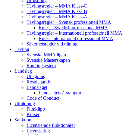
Utrustning
Tävlingsregler – MMA Klass-C
Tävlingsregler – MMA Klass-B
Tävlingsregler – MMA Klass-A
Tävlingsregler – Svensk professionell MMA
Rules – Swedish professional MMA
Tävlingsregler – Internationell professionell MMA
Rules- International professional MMA
Säkerhetsregler vid träning
Tävling
Svenska MMA ligan
Svenska Mästerskapen
Rankingsystem
Landslag
Uttagning
Resultatarkiv
Landslaget
Landslagets årsrapport
Code of Conduct
Utbildning
Filmklipp
Kurser
Sanktion
Licensierade funktionärer
Licensiering