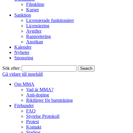
Filmklipp
Kurser
Sanktion
Licensierade funktionärer
Licensiering
Avgifter
Rapportering
Ansökan
Kalender
Nyheter
Sponsring
Sök efter:
Gå vidare till innehåll
Om MMA
Vad är MMA?
Anti-doping
Riktlinjer för barnträning
Förbundet
FAQ
Styrelse Protokoll
Protest
Kontakt
Stadgar