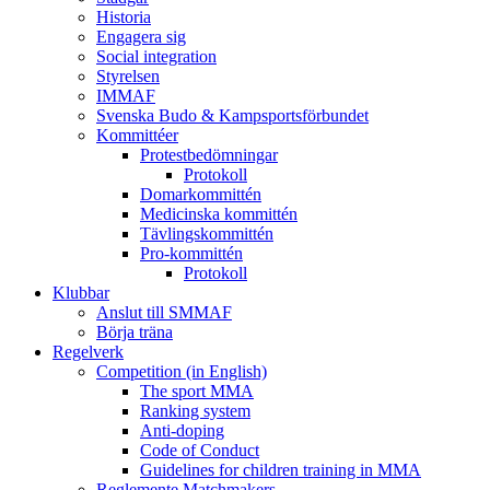
Historia
Engagera sig
Social integration
Styrelsen
IMMAF
Svenska Budo & Kampsportsförbundet
Kommittéer
Protestbedömningar
Protokoll
Domarkommittén
Medicinska kommittén
Tävlingskommittén
Pro-kommittén
Protokoll
Klubbar
Anslut till SMMAF
Börja träna
Regelverk
Competition (in English)
The sport MMA
Ranking system
Anti-doping
Code of Conduct
Guidelines for children training in MMA
Reglemente Matchmakers