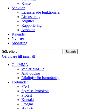
Kurser
Sanktion
Licensierade funktionärer
Licensiering
Avgifter
Rapportering
Ansökan
Kalender
Nyheter
Sponsring
Sök efter:
Gå vidare till innehåll
Om MMA
Vad är MMA?
Anti-doping
Riktlinjer för barnträning
Förbundet
FAQ
Styrelse Protokoll
Protest
Kontakt
Stadgar
Historia