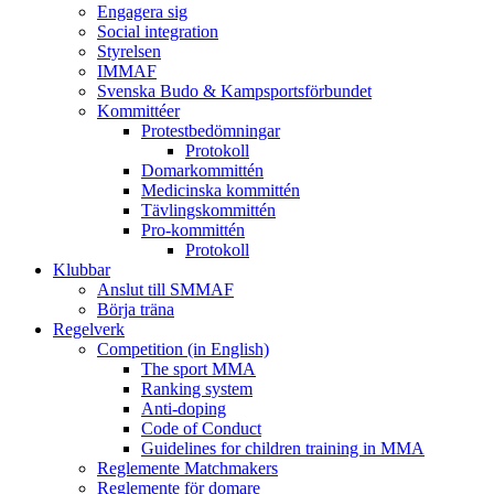
Engagera sig
Social integration
Styrelsen
IMMAF
Svenska Budo & Kampsportsförbundet
Kommittéer
Protestbedömningar
Protokoll
Domarkommittén
Medicinska kommittén
Tävlingskommittén
Pro-kommittén
Protokoll
Klubbar
Anslut till SMMAF
Börja träna
Regelverk
Competition (in English)
The sport MMA
Ranking system
Anti-doping
Code of Conduct
Guidelines for children training in MMA
Reglemente Matchmakers
Reglemente för domare