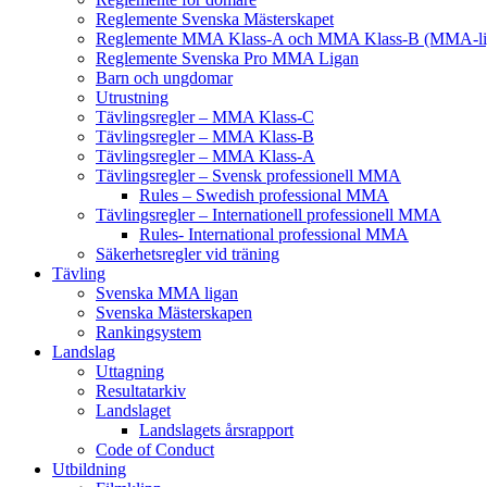
Reglemente Svenska Mästerskapet
Reglemente MMA Klass-A och MMA Klass-B (MMA-li
Reglemente Svenska Pro MMA Ligan
Barn och ungdomar
Utrustning
Tävlingsregler – MMA Klass-C
Tävlingsregler – MMA Klass-B
Tävlingsregler – MMA Klass-A
Tävlingsregler – Svensk professionell MMA
Rules – Swedish professional MMA
Tävlingsregler – Internationell professionell MMA
Rules- International professional MMA
Säkerhetsregler vid träning
Tävling
Svenska MMA ligan
Svenska Mästerskapen
Rankingsystem
Landslag
Uttagning
Resultatarkiv
Landslaget
Landslagets årsrapport
Code of Conduct
Utbildning