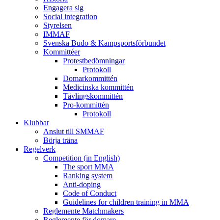
Engagera sig
Social integration
Styrelsen
IMMAF
Svenska Budo & Kampsportsförbundet
Kommittéer
Protestbedömningar
Protokoll
Domarkommittén
Medicinska kommittén
Tävlingskommittén
Pro-kommittén
Protokoll
Klubbar
Anslut till SMMAF
Börja träna
Regelverk
Competition (in English)
The sport MMA
Ranking system
Anti-doping
Code of Conduct
Guidelines for children training in MMA
Reglemente Matchmakers
Reglemente för domare