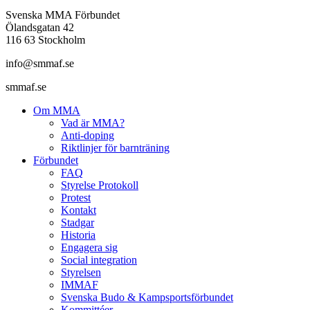
Svenska MMA Förbundet
Ölandsgatan 42
116 63 Stockholm
info@smmaf.se
smmaf.se
Om MMA
Vad är MMA?
Anti-doping
Riktlinjer för barnträning
Förbundet
FAQ
Styrelse Protokoll
Protest
Kontakt
Stadgar
Historia
Engagera sig
Social integration
Styrelsen
IMMAF
Svenska Budo & Kampsportsförbundet
Kommittéer