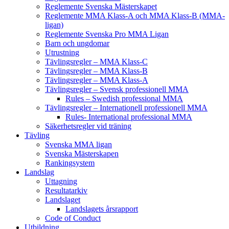
Reglemente Svenska Mästerskapet
Reglemente MMA Klass-A och MMA Klass-B (MMA-
ligan)
Reglemente Svenska Pro MMA Ligan
Barn och ungdomar
Utrustning
Tävlingsregler – MMA Klass-C
Tävlingsregler – MMA Klass-B
Tävlingsregler – MMA Klass-A
Tävlingsregler – Svensk professionell MMA
Rules – Swedish professional MMA
Tävlingsregler – Internationell professionell MMA
Rules- International professional MMA
Säkerhetsregler vid träning
Tävling
Svenska MMA ligan
Svenska Mästerskapen
Rankingsystem
Landslag
Uttagning
Resultatarkiv
Landslaget
Landslagets årsrapport
Code of Conduct
Utbildning