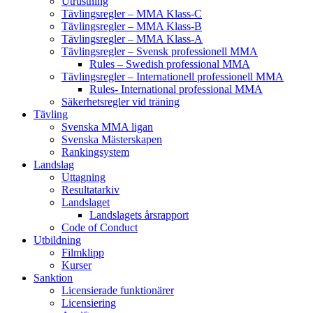
Utrustning
Tävlingsregler – MMA Klass-C
Tävlingsregler – MMA Klass-B
Tävlingsregler – MMA Klass-A
Tävlingsregler – Svensk professionell MMA
Rules – Swedish professional MMA
Tävlingsregler – Internationell professionell MMA
Rules- International professional MMA
Säkerhetsregler vid träning
Tävling
Svenska MMA ligan
Svenska Mästerskapen
Rankingsystem
Landslag
Uttagning
Resultatarkiv
Landslaget
Landslagets årsrapport
Code of Conduct
Utbildning
Filmklipp
Kurser
Sanktion
Licensierade funktionärer
Licensiering