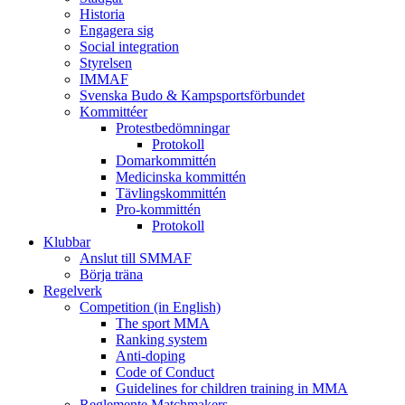
Historia
Engagera sig
Social integration
Styrelsen
IMMAF
Svenska Budo & Kampsportsförbundet
Kommittéer
Protestbedömningar
Protokoll
Domarkommittén
Medicinska kommittén
Tävlingskommittén
Pro-kommittén
Protokoll
Klubbar
Anslut till SMMAF
Börja träna
Regelverk
Competition (in English)
The sport MMA
Ranking system
Anti-doping
Code of Conduct
Guidelines for children training in MMA
Reglemente Matchmakers