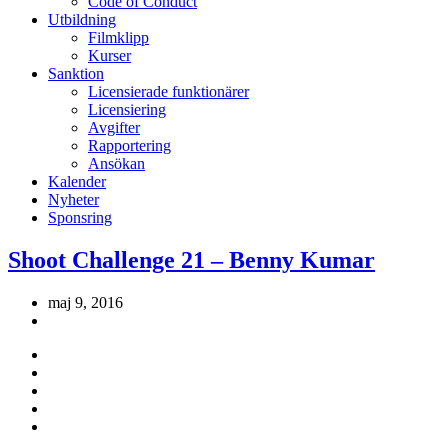
Code of Conduct
Utbildning
Filmklipp
Kurser
Sanktion
Licensierade funktionärer
Licensiering
Avgifter
Rapportering
Ansökan
Kalender
Nyheter
Sponsring
Shoot Challenge 21 – Benny Kumar
maj 9, 2016