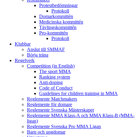
Protestbedömningar
Protokoll
Domarkommittén
Medicinska kommittén
Tävlingskommittén
Pro-kommittén
Protokoll
Klubbar
Anslut till SMMAF
Börja träna
Regelverk
Competition (in English)
The sport MMA
Ranking system
Anti-doping
Code of Conduct
Guidelines for children training in MMA
Reglemente Matchmakers
Reglemente för domare
Reglemente Svenska Mästerskapet
Reglemente MMA Klass-A och MMA Klass-B (MMA-
ligan)
Reglemente Svenska Pro MMA Ligan
Barn och ungdomar