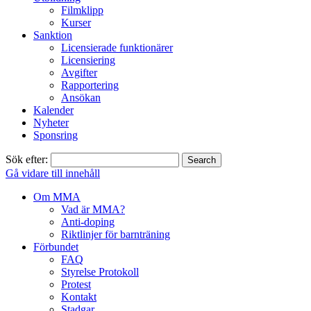
Filmklipp
Kurser
Sanktion
Licensierade funktionärer
Licensiering
Avgifter
Rapportering
Ansökan
Kalender
Nyheter
Sponsring
Sök efter:
Gå vidare till innehåll
Om MMA
Vad är MMA?
Anti-doping
Riktlinjer för barnträning
Förbundet
FAQ
Styrelse Protokoll
Protest
Kontakt
Stadgar