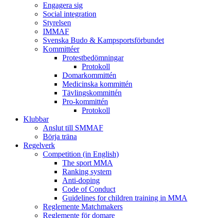
Engagera sig
Social integration
Styrelsen
IMMAF
Svenska Budo & Kampsportsförbundet
Kommittéer
Protestbedömningar
Protokoll
Domarkommittén
Medicinska kommittén
Tävlingskommittén
Pro-kommittén
Protokoll
Klubbar
Anslut till SMMAF
Börja träna
Regelverk
Competition (in English)
The sport MMA
Ranking system
Anti-doping
Code of Conduct
Guidelines for children training in MMA
Reglemente Matchmakers
Reglemente för domare