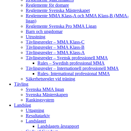
Reglemente för domare
Reglemente Svenska Mästerskapet
Reglemente MMA Klass-A och MMA Klass-B (MMA-
ligan)
Reglemente Svenska Pro MMA Ligan
Barn och ungdomar
Utrustning
Tävlingsregler – MMA Klass-C
Tävlingsregler – MMA Klass-B
Tävlingsregler – MMA Klass-A
Tävlingsregler – Svensk professionell MMA
Rules – Swedish professional MMA
Tävlingsregler – Internationell professionell MMA
Rules- International professional MMA
Säkerhetsregler vid träning
Tävling
Svenska MMA ligan
Svenska Mästerskapen
Rankingsystem
Landslag
Uttagning
Resultatarkiv
Landslaget
Landslagets årsrapport