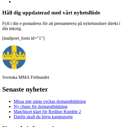
Håll dig uppdaterad med vårt nyhetsflöde
Fyll i din e-postadress för att prenumerera på nyhetsnotiser direkt i
din inkorg.
[mailpoet_form id="1"]
Svenska MMA Förbundet
Senaste nyheter
Missa inte nästa veckas domarutbildning
Ny chans för domarutbildning
Matchkort klart för Redline Rumble 2
Därför skall du börja kampsporta