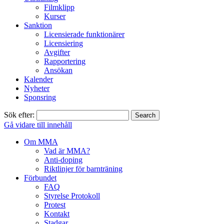
Filmklipp
Kurser
Sanktion
Licensierade funktionärer
Licensiering
Avgifter
Rapportering
Ansökan
Kalender
Nyheter
Sponsring
Sök efter:
Gå vidare till innehåll
Om MMA
Vad är MMA?
Anti-doping
Riktlinjer för barnträning
Förbundet
FAQ
Styrelse Protokoll
Protest
Kontakt
Stadgar