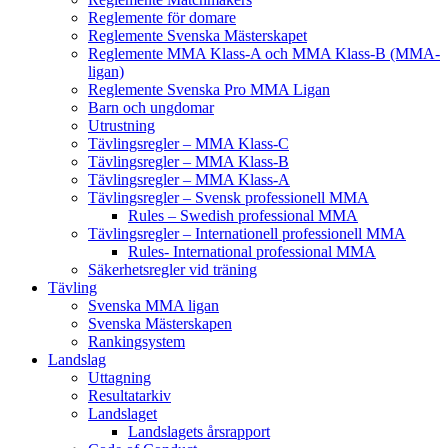
Reglemente för domare
Reglemente Svenska Mästerskapet
Reglemente MMA Klass-A och MMA Klass-B (MMA-
ligan)
Reglemente Svenska Pro MMA Ligan
Barn och ungdomar
Utrustning
Tävlingsregler – MMA Klass-C
Tävlingsregler – MMA Klass-B
Tävlingsregler – MMA Klass-A
Tävlingsregler – Svensk professionell MMA
Rules – Swedish professional MMA
Tävlingsregler – Internationell professionell MMA
Rules- International professional MMA
Säkerhetsregler vid träning
Tävling
Svenska MMA ligan
Svenska Mästerskapen
Rankingsystem
Landslag
Uttagning
Resultatarkiv
Landslaget
Landslagets årsrapport