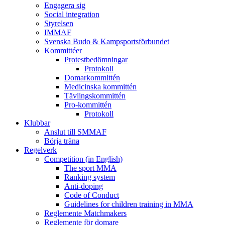
Engagera sig
Social integration
Styrelsen
IMMAF
Svenska Budo & Kampsportsförbundet
Kommittéer
Protestbedömningar
Protokoll
Domarkommittén
Medicinska kommittén
Tävlingskommittén
Pro-kommittén
Protokoll
Klubbar
Anslut till SMMAF
Börja träna
Regelverk
Competition (in English)
The sport MMA
Ranking system
Anti-doping
Code of Conduct
Guidelines for children training in MMA
Reglemente Matchmakers
Reglemente för domare