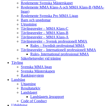
Reglemente Svenska Mästerskapet
Reglemente MMA Klass-A och MMA Klass-B (MMA-
ligan)
Reglemente Svenska Pro MMA Ligan
Barn och ungdomar
Utrustning
Tävlingsregler – MMA Klass-C
Tävlingsregler – MMA Klass-B
Tävlingsregler – MMA Klass-A
Tävlingsregler – Svensk professionell MMA
Rules – Swedish professional MMA
Tävlingsregler – Internationell professionell MMA
Rules- International professional MMA
Säkerhetsregler vid träning
Tävling
Svenska MMA ligan
Svenska Mästerskapen
Rankingsystem
Landslag
Uttagning
Resultatarkiv
Landslaget
Landslagets årsrapport
Code of Conduct
Utbildning