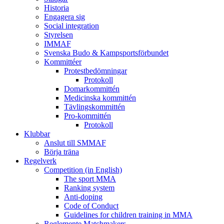
Historia
Engagera sig
Social integration
Styrelsen
IMMAF
Svenska Budo & Kampsportsförbundet
Kommittéer
Protestbedömningar
Protokoll
Domarkommittén
Medicinska kommittén
Tävlingskommittén
Pro-kommittén
Protokoll
Klubbar
Anslut till SMMAF
Börja träna
Regelverk
Competition (in English)
The sport MMA
Ranking system
Anti-doping
Code of Conduct
Guidelines for children training in MMA
Reglemente Matchmakers