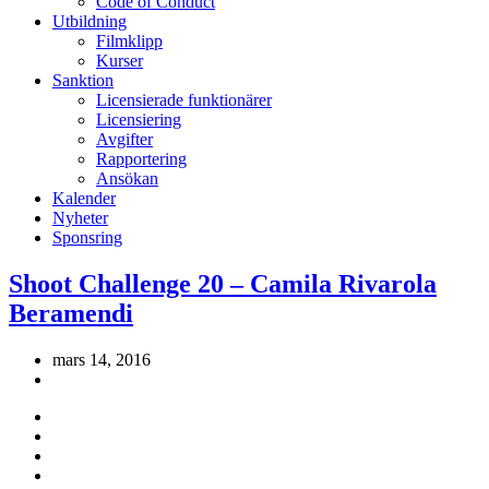
Code of Conduct
Utbildning
Filmklipp
Kurser
Sanktion
Licensierade funktionärer
Licensiering
Avgifter
Rapportering
Ansökan
Kalender
Nyheter
Sponsring
Shoot Challenge 20 – Camila Rivarola
Beramendi
mars 14, 2016