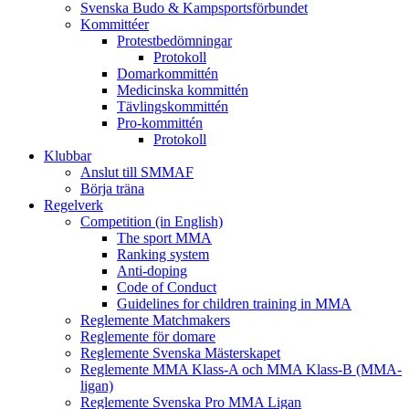
Svenska Budo & Kampsportsförbundet
Kommittéer
Protestbedömningar
Protokoll
Domarkommittén
Medicinska kommittén
Tävlingskommittén
Pro-kommittén
Protokoll
Klubbar
Anslut till SMMAF
Börja träna
Regelverk
Competition (in English)
The sport MMA
Ranking system
Anti-doping
Code of Conduct
Guidelines for children training in MMA
Reglemente Matchmakers
Reglemente för domare
Reglemente Svenska Mästerskapet
Reglemente MMA Klass-A och MMA Klass-B (MMA-
ligan)
Reglemente Svenska Pro MMA Ligan