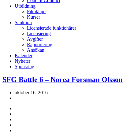
Code of Conduct
Utbildning
Filmklipp
Kurser
Sanktion
Licensierade funktionärer
Licensiering
Avgifter
Rapportering
Ansökan
Kalender
Nyheter
Sponsring
SFG Battle 6 – Norea Forsman Olsson
oktober 16, 2016