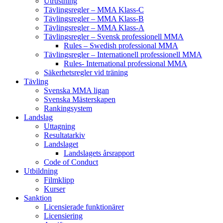
Utrustning
Tävlingsregler – MMA Klass-C
Tävlingsregler – MMA Klass-B
Tävlingsregler – MMA Klass-A
Tävlingsregler – Svensk professionell MMA
Rules – Swedish professional MMA
Tävlingsregler – Internationell professionell MMA
Rules- International professional MMA
Säkerhetsregler vid träning
Tävling
Svenska MMA ligan
Svenska Mästerskapen
Rankingsystem
Landslag
Uttagning
Resultatarkiv
Landslaget
Landslagets årsrapport
Code of Conduct
Utbildning
Filmklipp
Kurser
Sanktion
Licensierade funktionärer
Licensiering