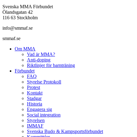
Svenska MMA Förbundet
Ölandsgatan 42
116 63 Stockholm
info@smmaf.se
smmaf.se
Om MMA
Vad är MMA?
Anti-doping
Riktlinjer för barnträning
Förbundet
FAQ
Styrelse Protokoll
Protest
Kontakt
Stadgar
Historia
Engagera sig
Social integration
Styrelsen
IMMAF
Svenska Budo & Kampsportsförbundet
Kommittéer