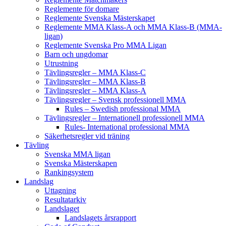
Reglemente för domare
Reglemente Svenska Mästerskapet
Reglemente MMA Klass-A och MMA Klass-B (MMA-
ligan)
Reglemente Svenska Pro MMA Ligan
Barn och ungdomar
Utrustning
Tävlingsregler – MMA Klass-C
Tävlingsregler – MMA Klass-B
Tävlingsregler – MMA Klass-A
Tävlingsregler – Svensk professionell MMA
Rules – Swedish professional MMA
Tävlingsregler – Internationell professionell MMA
Rules- International professional MMA
Säkerhetsregler vid träning
Tävling
Svenska MMA ligan
Svenska Mästerskapen
Rankingsystem
Landslag
Uttagning
Resultatarkiv
Landslaget
Landslagets årsrapport