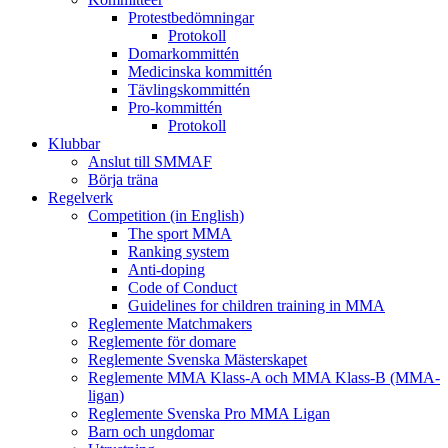
Protestbedömningar
Protokoll
Domarkommittén
Medicinska kommittén
Tävlingskommittén
Pro-kommittén
Protokoll
Klubbar
Anslut till SMMAF
Börja träna
Regelverk
Competition (in English)
The sport MMA
Ranking system
Anti-doping
Code of Conduct
Guidelines for children training in MMA
Reglemente Matchmakers
Reglemente för domare
Reglemente Svenska Mästerskapet
Reglemente MMA Klass-A och MMA Klass-B (MMA-
ligan)
Reglemente Svenska Pro MMA Ligan
Barn och ungdomar