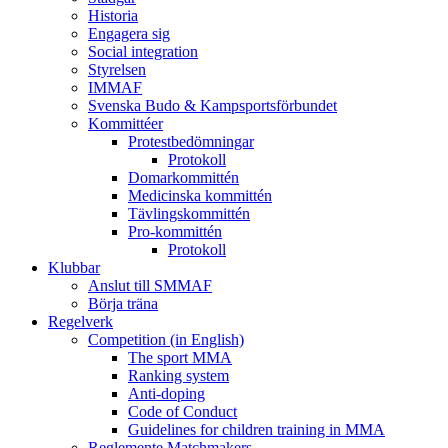
Historia
Engagera sig
Social integration
Styrelsen
IMMAF
Svenska Budo & Kampsportsförbundet
Kommittéer
Protestbedömningar
Protokoll
Domarkommittén
Medicinska kommittén
Tävlingskommittén
Pro-kommittén
Protokoll
Klubbar
Anslut till SMMAF
Börja träna
Regelverk
Competition (in English)
The sport MMA
Ranking system
Anti-doping
Code of Conduct
Guidelines for children training in MMA
Reglemente Matchmakers