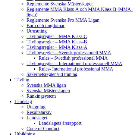
Reglemente Svenska Mästerskapet
Reglemente MMA Klass-A och MMA Klass-B (MMA-
ligan)
Reglemente Svenska Pro MMA Ligan
Barn och ungdomar
Utrustning
Tävlingsregler – MMA Klass-C
Tävlingsregler – MMA Klass-B
Tävlingsregler – MMA Klass-A
Tävlingsregler – Svensk professionell MMA
Rules – Swedish professional MMA
Tävlingsregler – Internationell professionell MMA
Rules- International professional MMA
Säkerhetsregler vid träning
Tävling
Svenska MMA ligan
Svenska Mästerskapen
Rankingsystem
Landslag
Uttagning
Resultatarkiv
Landslaget
Landslagets årsrapport
Code of Conduct
Utbildning