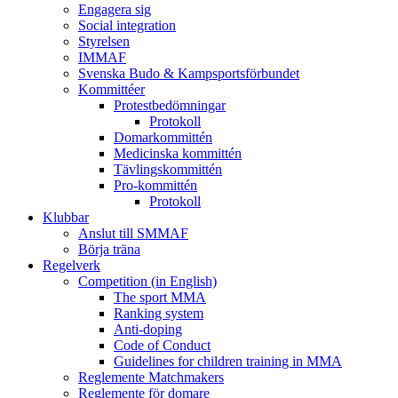
Engagera sig
Social integration
Styrelsen
IMMAF
Svenska Budo & Kampsportsförbundet
Kommittéer
Protestbedömningar
Protokoll
Domarkommittén
Medicinska kommittén
Tävlingskommittén
Pro-kommittén
Protokoll
Klubbar
Anslut till SMMAF
Börja träna
Regelverk
Competition (in English)
The sport MMA
Ranking system
Anti-doping
Code of Conduct
Guidelines for children training in MMA
Reglemente Matchmakers
Reglemente för domare