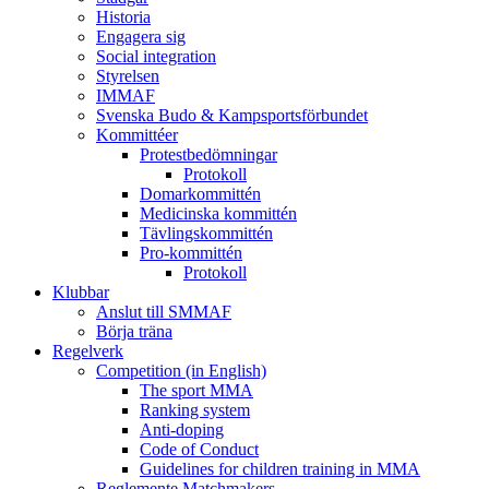
Historia
Engagera sig
Social integration
Styrelsen
IMMAF
Svenska Budo & Kampsportsförbundet
Kommittéer
Protestbedömningar
Protokoll
Domarkommittén
Medicinska kommittén
Tävlingskommittén
Pro-kommittén
Protokoll
Klubbar
Anslut till SMMAF
Börja träna
Regelverk
Competition (in English)
The sport MMA
Ranking system
Anti-doping
Code of Conduct
Guidelines for children training in MMA
Reglemente Matchmakers