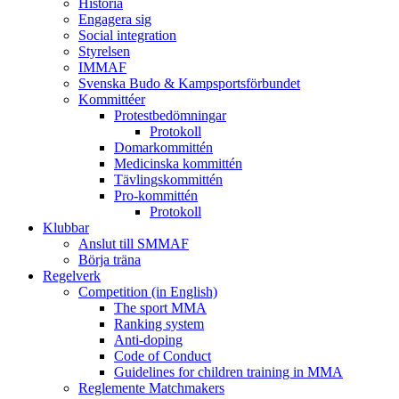
Historia
Engagera sig
Social integration
Styrelsen
IMMAF
Svenska Budo & Kampsportsförbundet
Kommittéer
Protestbedömningar
Protokoll
Domarkommittén
Medicinska kommittén
Tävlingskommittén
Pro-kommittén
Protokoll
Klubbar
Anslut till SMMAF
Börja träna
Regelverk
Competition (in English)
The sport MMA
Ranking system
Anti-doping
Code of Conduct
Guidelines for children training in MMA
Reglemente Matchmakers