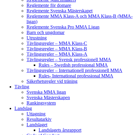
Reglemente för domare
Reglemente Svenska Mästerskapet
Reglemente MMA Klass-A och MMA Klass-B (MMA-
ligan)
Reglemente Svenska Pro MMA Ligan
Barn och ungdomar
Utrustning
Tävlingsregler – MMA Klass-C
Tävlingsregler – MMA Klass-B
Tävlingsregler – MMA Klass-A
Tävlingsregler – Svensk professionell MMA
Rules – Swedish professional MMA
Tävlingsregler – Internationell professionell MMA
Rules- International professional MMA
Säkerhetsregler vid träning
Tävling
Svenska MMA ligan
Svenska Mästerskapen
Rankingsystem
Landslag
Uttagning
Resultatarkiv
Landslaget
Landslagets årsrapport