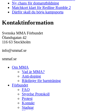
Ny chans för domarutbildning
Matchkort klart för Redline Rumble 2
Därför skall du börja kampsporta
Kontaktinformation
Svenska MMA Förbundet
Ölandsgatan 42
116 63 Stockholm
info@smmaf.se
smmaf.se
Om MMA
Vad är MMA?
Anti-doping
Riktlinjer för barnträning
Förbundet
FAQ
Styrelse Protokoll
Protest
Kontakt
Stadgar