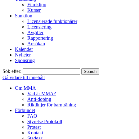
Filmklipp
Kurser
Sanktion
Licensierade funktionärer
Licensiering
Avgifter
Rapportering
Ansökan
Kalender
Nyheter
Sponsring
Sök efter:
Gå vidare till innehåll
Om MMA
Vad är MMA?
Anti-doping
Riktlinjer för barnträning
Förbundet
FAQ
Styrelse Protokoll
Protest
Kontakt
Stadgar