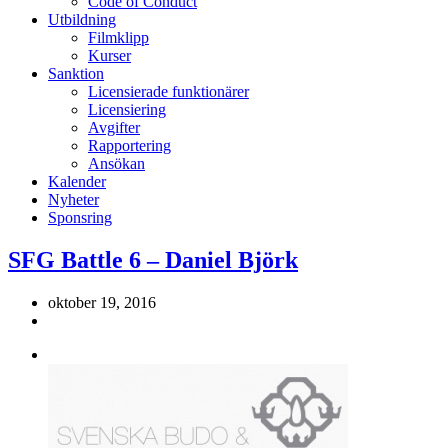
Code of Conduct
Utbildning
Filmklipp
Kurser
Sanktion
Licensierade funktionärer
Licensiering
Avgifter
Rapportering
Ansökan
Kalender
Nyheter
Sponsring
SFG Battle 6 – Daniel Björk
oktober 19, 2016