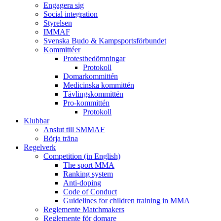
Engagera sig
Social integration
Styrelsen
IMMAF
Svenska Budo & Kampsportsförbundet
Kommittéer
Protestbedömningar
Protokoll
Domarkommittén
Medicinska kommittén
Tävlingskommittén
Pro-kommittén
Protokoll
Klubbar
Anslut till SMMAF
Börja träna
Regelverk
Competition (in English)
The sport MMA
Ranking system
Anti-doping
Code of Conduct
Guidelines for children training in MMA
Reglemente Matchmakers
Reglemente för domare