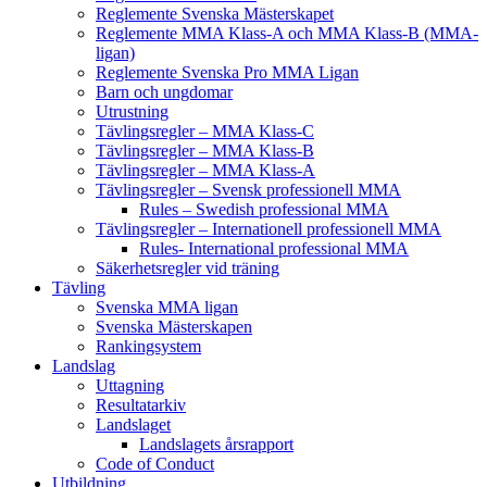
Reglemente Svenska Mästerskapet
Reglemente MMA Klass-A och MMA Klass-B (MMA-
ligan)
Reglemente Svenska Pro MMA Ligan
Barn och ungdomar
Utrustning
Tävlingsregler – MMA Klass-C
Tävlingsregler – MMA Klass-B
Tävlingsregler – MMA Klass-A
Tävlingsregler – Svensk professionell MMA
Rules – Swedish professional MMA
Tävlingsregler – Internationell professionell MMA
Rules- International professional MMA
Säkerhetsregler vid träning
Tävling
Svenska MMA ligan
Svenska Mästerskapen
Rankingsystem
Landslag
Uttagning
Resultatarkiv
Landslaget
Landslagets årsrapport
Code of Conduct
Utbildning