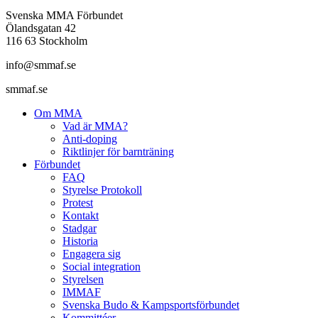
Svenska MMA Förbundet
Ölandsgatan 42
116 63 Stockholm
info@smmaf.se
smmaf.se
Om MMA
Vad är MMA?
Anti-doping
Riktlinjer för barnträning
Förbundet
FAQ
Styrelse Protokoll
Protest
Kontakt
Stadgar
Historia
Engagera sig
Social integration
Styrelsen
IMMAF
Svenska Budo & Kampsportsförbundet
Kommittéer