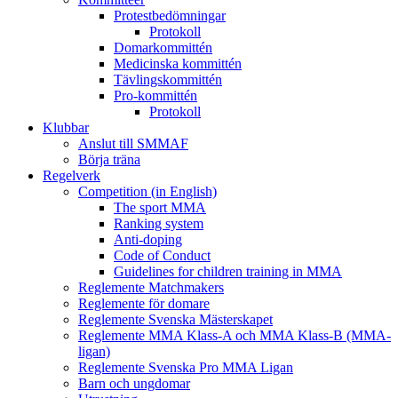
Protestbedömningar
Protokoll
Domarkommittén
Medicinska kommittén
Tävlingskommittén
Pro-kommittén
Protokoll
Klubbar
Anslut till SMMAF
Börja träna
Regelverk
Competition (in English)
The sport MMA
Ranking system
Anti-doping
Code of Conduct
Guidelines for children training in MMA
Reglemente Matchmakers
Reglemente för domare
Reglemente Svenska Mästerskapet
Reglemente MMA Klass-A och MMA Klass-B (MMA-
ligan)
Reglemente Svenska Pro MMA Ligan
Barn och ungdomar