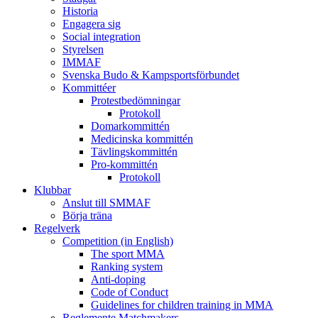
Historia
Engagera sig
Social integration
Styrelsen
IMMAF
Svenska Budo & Kampsportsförbundet
Kommittéer
Protestbedömningar
Protokoll
Domarkommittén
Medicinska kommittén
Tävlingskommittén
Pro-kommittén
Protokoll
Klubbar
Anslut till SMMAF
Börja träna
Regelverk
Competition (in English)
The sport MMA
Ranking system
Anti-doping
Code of Conduct
Guidelines for children training in MMA
Reglemente Matchmakers