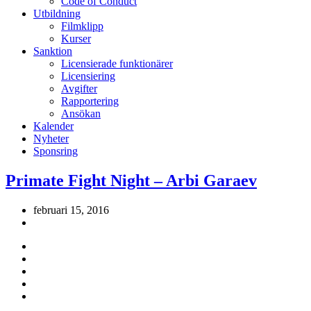
Code of Conduct
Utbildning
Filmklipp
Kurser
Sanktion
Licensierade funktionärer
Licensiering
Avgifter
Rapportering
Ansökan
Kalender
Nyheter
Sponsring
Primate Fight Night – Arbi Garaev
februari 15, 2016