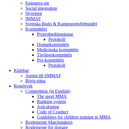
Engagera sig
Social integration
Styrelsen
IMMAF
Svenska Budo & Kampsportsförbundet
Kommittéer
Protestbedömningar
Protokoll
Domarkommittén
Medicinska kommittén
Tävlingskommittén
Pro-kommittén
Protokoll
Klubbar
Anslut till SMMAF
Börja träna
Regelverk
Competition (in English)
The sport MMA
Ranking system
Anti-doping
Code of Conduct
Guidelines for children training in MMA
Reglemente Matchmakers
Reglemente för domare