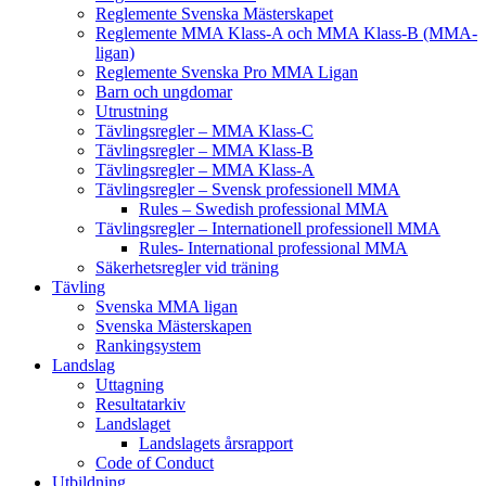
Reglemente Svenska Mästerskapet
Reglemente MMA Klass-A och MMA Klass-B (MMA-
ligan)
Reglemente Svenska Pro MMA Ligan
Barn och ungdomar
Utrustning
Tävlingsregler – MMA Klass-C
Tävlingsregler – MMA Klass-B
Tävlingsregler – MMA Klass-A
Tävlingsregler – Svensk professionell MMA
Rules – Swedish professional MMA
Tävlingsregler – Internationell professionell MMA
Rules- International professional MMA
Säkerhetsregler vid träning
Tävling
Svenska MMA ligan
Svenska Mästerskapen
Rankingsystem
Landslag
Uttagning
Resultatarkiv
Landslaget
Landslagets årsrapport
Code of Conduct
Utbildning