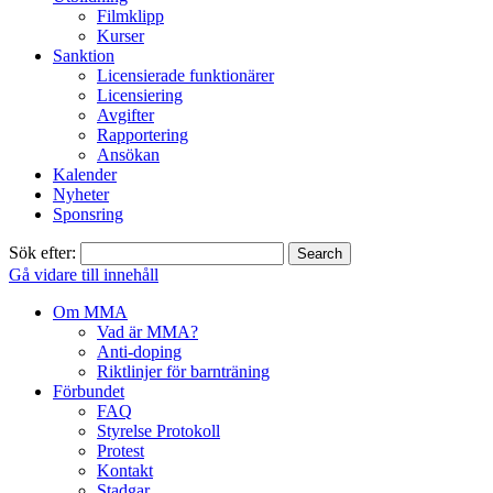
Filmklipp
Kurser
Sanktion
Licensierade funktionärer
Licensiering
Avgifter
Rapportering
Ansökan
Kalender
Nyheter
Sponsring
Sök efter:
Gå vidare till innehåll
Om MMA
Vad är MMA?
Anti-doping
Riktlinjer för barnträning
Förbundet
FAQ
Styrelse Protokoll
Protest
Kontakt
Stadgar