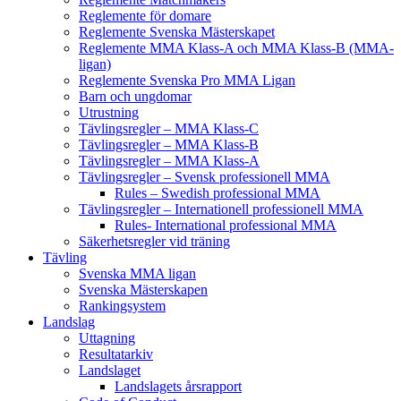
Reglemente för domare
Reglemente Svenska Mästerskapet
Reglemente MMA Klass-A och MMA Klass-B (MMA-
ligan)
Reglemente Svenska Pro MMA Ligan
Barn och ungdomar
Utrustning
Tävlingsregler – MMA Klass-C
Tävlingsregler – MMA Klass-B
Tävlingsregler – MMA Klass-A
Tävlingsregler – Svensk professionell MMA
Rules – Swedish professional MMA
Tävlingsregler – Internationell professionell MMA
Rules- International professional MMA
Säkerhetsregler vid träning
Tävling
Svenska MMA ligan
Svenska Mästerskapen
Rankingsystem
Landslag
Uttagning
Resultatarkiv
Landslaget
Landslagets årsrapport