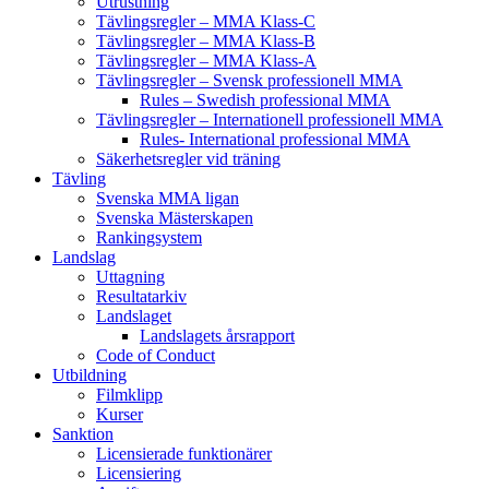
Utrustning
Tävlingsregler – MMA Klass-C
Tävlingsregler – MMA Klass-B
Tävlingsregler – MMA Klass-A
Tävlingsregler – Svensk professionell MMA
Rules – Swedish professional MMA
Tävlingsregler – Internationell professionell MMA
Rules- International professional MMA
Säkerhetsregler vid träning
Tävling
Svenska MMA ligan
Svenska Mästerskapen
Rankingsystem
Landslag
Uttagning
Resultatarkiv
Landslaget
Landslagets årsrapport
Code of Conduct
Utbildning
Filmklipp
Kurser
Sanktion
Licensierade funktionärer
Licensiering