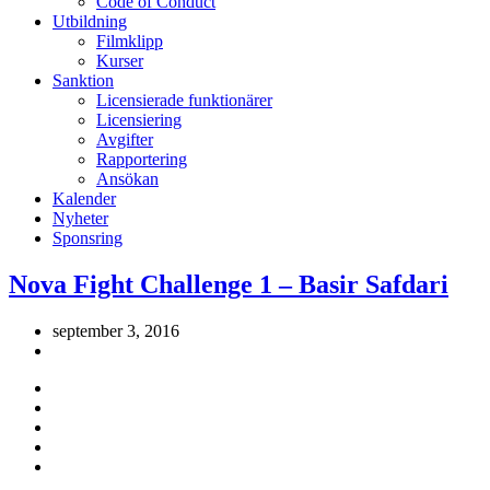
Code of Conduct
Utbildning
Filmklipp
Kurser
Sanktion
Licensierade funktionärer
Licensiering
Avgifter
Rapportering
Ansökan
Kalender
Nyheter
Sponsring
Nova Fight Challenge 1 – Basir Safdari
september 3, 2016