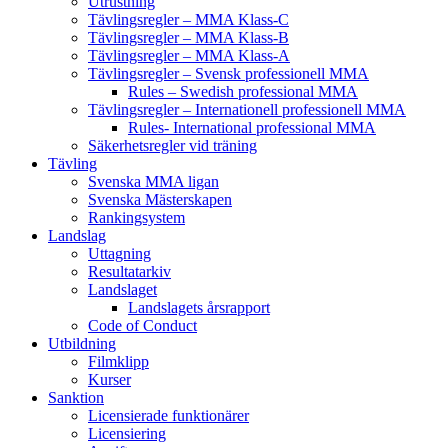
Utrustning
Tävlingsregler – MMA Klass-C
Tävlingsregler – MMA Klass-B
Tävlingsregler – MMA Klass-A
Tävlingsregler – Svensk professionell MMA
Rules – Swedish professional MMA
Tävlingsregler – Internationell professionell MMA
Rules- International professional MMA
Säkerhetsregler vid träning
Tävling
Svenska MMA ligan
Svenska Mästerskapen
Rankingsystem
Landslag
Uttagning
Resultatarkiv
Landslaget
Landslagets årsrapport
Code of Conduct
Utbildning
Filmklipp
Kurser
Sanktion
Licensierade funktionärer
Licensiering