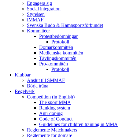
Engagera sig
Social integration
Styrelsen
IMMAF
Svenska Budo & Kampsportsförbundet
Kommittéer
Protestbedömningar
Protokoll
Domarkommittén
Medicinska kommittén
Tävlingskommittén
Pro-kommittén
Protokoll
Klubbar
Anslut till SMMAF
Börja träna
Regelverk
Competition (in English)
The sport MMA
Ranking system
Anti-doping
Code of Conduct
Guidelines for children training in MMA
Reglemente Matchmakers
Reglemente för domare