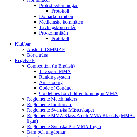
Protestbedömningar
Protokoll
Domarkommittén
Medicinska kommittén
Tävlingskommittén
Pro-kommittén
Protokoll
Klubbar
Anslut till SMMAF
Börja träna
Regelverk
Competition (in English)
The sport MMA
Ranking system
Anti-doping
Code of Conduct
Guidelines for children training in MMA
Reglemente Matchmakers
Reglemente för domare
Reglemente Svenska Mästerskapet
Reglemente MMA Klass-A och MMA Klass-B (MMA-
ligan)
Reglemente Svenska Pro MMA Ligan
Barn och ungdomar