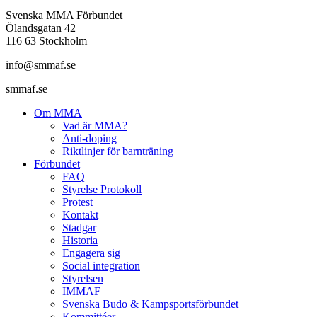
Svenska MMA Förbundet
Ölandsgatan 42
116 63 Stockholm
info@smmaf.se
smmaf.se
Om MMA
Vad är MMA?
Anti-doping
Riktlinjer för barnträning
Förbundet
FAQ
Styrelse Protokoll
Protest
Kontakt
Stadgar
Historia
Engagera sig
Social integration
Styrelsen
IMMAF
Svenska Budo & Kampsportsförbundet
Kommittéer