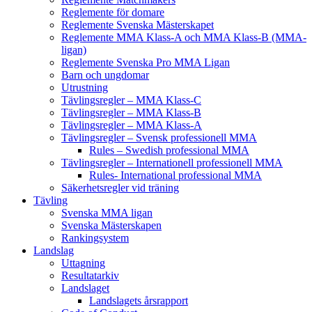
Reglemente för domare
Reglemente Svenska Mästerskapet
Reglemente MMA Klass-A och MMA Klass-B (MMA-
ligan)
Reglemente Svenska Pro MMA Ligan
Barn och ungdomar
Utrustning
Tävlingsregler – MMA Klass-C
Tävlingsregler – MMA Klass-B
Tävlingsregler – MMA Klass-A
Tävlingsregler – Svensk professionell MMA
Rules – Swedish professional MMA
Tävlingsregler – Internationell professionell MMA
Rules- International professional MMA
Säkerhetsregler vid träning
Tävling
Svenska MMA ligan
Svenska Mästerskapen
Rankingsystem
Landslag
Uttagning
Resultatarkiv
Landslaget
Landslagets årsrapport