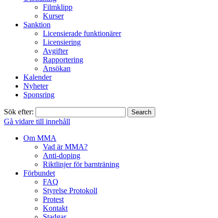
Filmklipp
Kurser
Sanktion
Licensierade funktionärer
Licensiering
Avgifter
Rapportering
Ansökan
Kalender
Nyheter
Sponsring
Sök efter:
Gå vidare till innehåll
Om MMA
Vad är MMA?
Anti-doping
Riktlinjer för barnträning
Förbundet
FAQ
Styrelse Protokoll
Protest
Kontakt
Stadgar