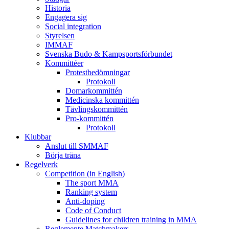
Historia
Engagera sig
Social integration
Styrelsen
IMMAF
Svenska Budo & Kampsportsförbundet
Kommittéer
Protestbedömningar
Protokoll
Domarkommittén
Medicinska kommittén
Tävlingskommittén
Pro-kommittén
Protokoll
Klubbar
Anslut till SMMAF
Börja träna
Regelverk
Competition (in English)
The sport MMA
Ranking system
Anti-doping
Code of Conduct
Guidelines for children training in MMA
Reglemente Matchmakers