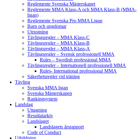
Reglemente Svenska Mästerskapet
Reglemente MMA Klass-A och MMA Klass-B (MMA-
ligan)
Reglemente Svenska Pro MMA Ligan
Barn och ungdomar
Utrustning
Tävlingsregler – MMA Klass-C
Tävlingsregler – MMA Klass-B
Tävlingsregler – MMA Klass-A
Tävlingsregler – Svensk professionell MMA
Rules – Swedish professional MMA
Tävlingsregler – Internationell professionell MMA
Rules- International professional MMA
Säkerhetsregler vid träning
Tävling
Svenska MMA ligan
Svenska Mästerskapen
Rankingsystem
Landslag
Uttagning
Resultatarkiv
Landslaget
Landslagets årsrapport
Code of Conduct
Utbildning