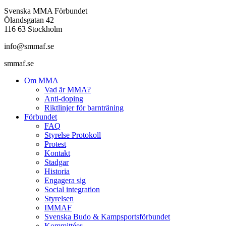
Svenska MMA Förbundet
Ölandsgatan 42
116 63 Stockholm
info@smmaf.se
smmaf.se
Om MMA
Vad är MMA?
Anti-doping
Riktlinjer för barnträning
Förbundet
FAQ
Styrelse Protokoll
Protest
Kontakt
Stadgar
Historia
Engagera sig
Social integration
Styrelsen
IMMAF
Svenska Budo & Kampsportsförbundet
Kommittéer