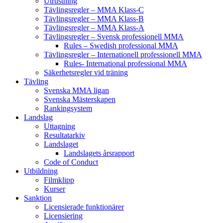
Utrustning
Tävlingsregler – MMA Klass-C
Tävlingsregler – MMA Klass-B
Tävlingsregler – MMA Klass-A
Tävlingsregler – Svensk professionell MMA
Rules – Swedish professional MMA
Tävlingsregler – Internationell professionell MMA
Rules- International professional MMA
Säkerhetsregler vid träning
Tävling
Svenska MMA ligan
Svenska Mästerskapen
Rankingsystem
Landslag
Uttagning
Resultatarkiv
Landslaget
Landslagets årsrapport
Code of Conduct
Utbildning
Filmklipp
Kurser
Sanktion
Licensierade funktionärer
Licensiering