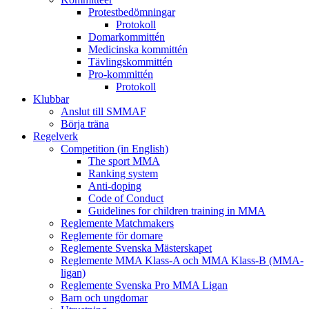
Protestbedömningar
Protokoll
Domarkommittén
Medicinska kommittén
Tävlingskommittén
Pro-kommittén
Protokoll
Klubbar
Anslut till SMMAF
Börja träna
Regelverk
Competition (in English)
The sport MMA
Ranking system
Anti-doping
Code of Conduct
Guidelines for children training in MMA
Reglemente Matchmakers
Reglemente för domare
Reglemente Svenska Mästerskapet
Reglemente MMA Klass-A och MMA Klass-B (MMA-
ligan)
Reglemente Svenska Pro MMA Ligan
Barn och ungdomar