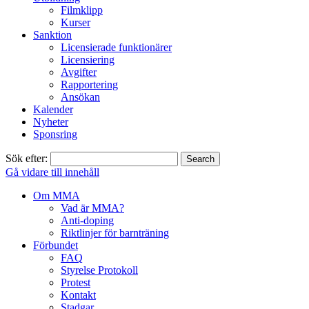
Filmklipp
Kurser
Sanktion
Licensierade funktionärer
Licensiering
Avgifter
Rapportering
Ansökan
Kalender
Nyheter
Sponsring
Sök efter:
Gå vidare till innehåll
Om MMA
Vad är MMA?
Anti-doping
Riktlinjer för barnträning
Förbundet
FAQ
Styrelse Protokoll
Protest
Kontakt
Stadgar