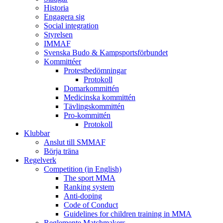
Historia
Engagera sig
Social integration
Styrelsen
IMMAF
Svenska Budo & Kampsportsförbundet
Kommittéer
Protestbedömningar
Protokoll
Domarkommittén
Medicinska kommittén
Tävlingskommittén
Pro-kommittén
Protokoll
Klubbar
Anslut till SMMAF
Börja träna
Regelverk
Competition (in English)
The sport MMA
Ranking system
Anti-doping
Code of Conduct
Guidelines for children training in MMA
Reglemente Matchmakers