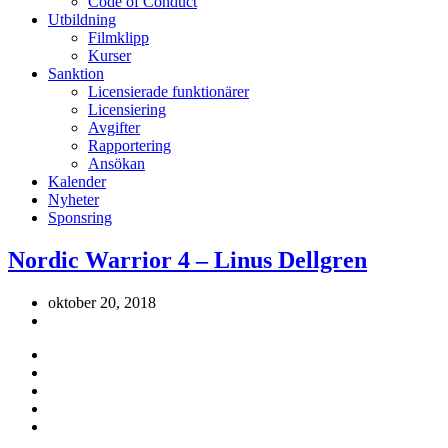
Code of Conduct
Utbildning
Filmklipp
Kurser
Sanktion
Licensierade funktionärer
Licensiering
Avgifter
Rapportering
Ansökan
Kalender
Nyheter
Sponsring
Nordic Warrior 4 – Linus Dellgren
oktober 20, 2018