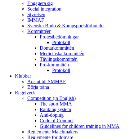
Engagera sig
Social integration
Styrelsen
IMMAF
Svenska Budo & Kampsportsförbundet
Kommittéer
Protestbedömningar
Protokoll
Domarkommittén
Medicinska kommittén
Tävlingskommittén
Pro-kommittén
Protokoll
Klubbar
Anslut till SMMAF
Börja träna
Regelverk
Competition (in English)
The sport MMA
Ranking system
Anti-doping
Code of Conduct
Guidelines for children training in MMA
Reglemente Matchmakers
Reglemente för domare