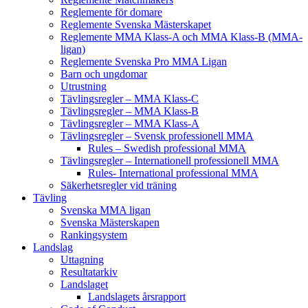
Reglemente för domare
Reglemente Svenska Mästerskapet
Reglemente MMA Klass-A och MMA Klass-B (MMA-
ligan)
Reglemente Svenska Pro MMA Ligan
Barn och ungdomar
Utrustning
Tävlingsregler – MMA Klass-C
Tävlingsregler – MMA Klass-B
Tävlingsregler – MMA Klass-A
Tävlingsregler – Svensk professionell MMA
Rules – Swedish professional MMA
Tävlingsregler – Internationell professionell MMA
Rules- International professional MMA
Säkerhetsregler vid träning
Tävling
Svenska MMA ligan
Svenska Mästerskapen
Rankingsystem
Landslag
Uttagning
Resultatarkiv
Landslaget
Landslagets årsrapport