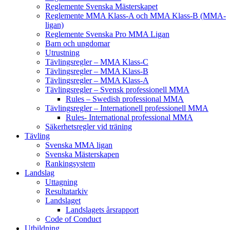
Reglemente Svenska Mästerskapet
Reglemente MMA Klass-A och MMA Klass-B (MMA-
ligan)
Reglemente Svenska Pro MMA Ligan
Barn och ungdomar
Utrustning
Tävlingsregler – MMA Klass-C
Tävlingsregler – MMA Klass-B
Tävlingsregler – MMA Klass-A
Tävlingsregler – Svensk professionell MMA
Rules – Swedish professional MMA
Tävlingsregler – Internationell professionell MMA
Rules- International professional MMA
Säkerhetsregler vid träning
Tävling
Svenska MMA ligan
Svenska Mästerskapen
Rankingsystem
Landslag
Uttagning
Resultatarkiv
Landslaget
Landslagets årsrapport
Code of Conduct
Utbildning