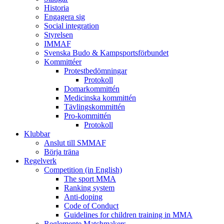
Historia
Engagera sig
Social integration
Styrelsen
IMMAF
Svenska Budo & Kampsportsförbundet
Kommittéer
Protestbedömningar
Protokoll
Domarkommittén
Medicinska kommittén
Tävlingskommittén
Pro-kommittén
Protokoll
Klubbar
Anslut till SMMAF
Börja träna
Regelverk
Competition (in English)
The sport MMA
Ranking system
Anti-doping
Code of Conduct
Guidelines for children training in MMA
Reglemente Matchmakers