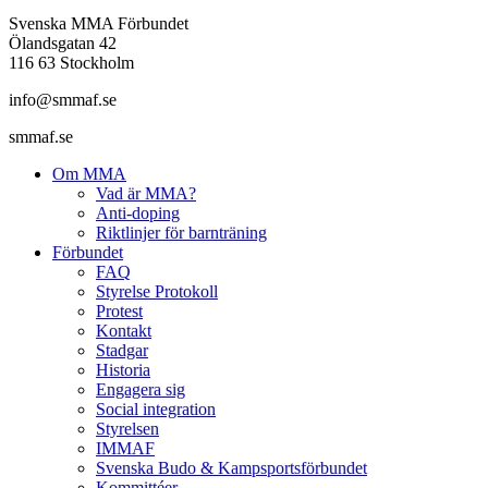
Svenska MMA Förbundet
Ölandsgatan 42
116 63 Stockholm
info@smmaf.se
smmaf.se
Om MMA
Vad är MMA?
Anti-doping
Riktlinjer för barnträning
Förbundet
FAQ
Styrelse Protokoll
Protest
Kontakt
Stadgar
Historia
Engagera sig
Social integration
Styrelsen
IMMAF
Svenska Budo & Kampsportsförbundet
Kommittéer