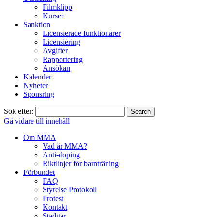
Filmklipp
Kurser
Sanktion
Licensierade funktionärer
Licensiering
Avgifter
Rapportering
Ansökan
Kalender
Nyheter
Sponsring
Sök efter:
Gå vidare till innehåll
Om MMA
Vad är MMA?
Anti-doping
Riktlinjer för barnträning
Förbundet
FAQ
Styrelse Protokoll
Protest
Kontakt
Stadgar