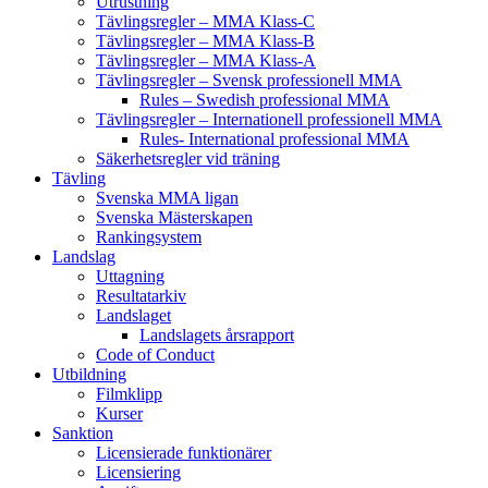
Utrustning
Tävlingsregler – MMA Klass-C
Tävlingsregler – MMA Klass-B
Tävlingsregler – MMA Klass-A
Tävlingsregler – Svensk professionell MMA
Rules – Swedish professional MMA
Tävlingsregler – Internationell professionell MMA
Rules- International professional MMA
Säkerhetsregler vid träning
Tävling
Svenska MMA ligan
Svenska Mästerskapen
Rankingsystem
Landslag
Uttagning
Resultatarkiv
Landslaget
Landslagets årsrapport
Code of Conduct
Utbildning
Filmklipp
Kurser
Sanktion
Licensierade funktionärer
Licensiering