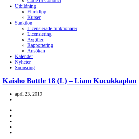
Code of Conduct
Utbildning
Filmklipp
Kurser
Sanktion
Licensierade funktionärer
Licensiering
Avgifter
Rapportering
Ansökan
Kalender
Nyheter
Sponsring
Kaisho Battle 18 (L) – Liam Kucukkaplan
april 23, 2019