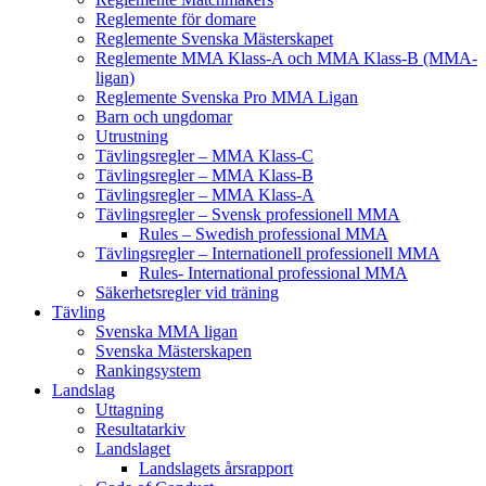
Reglemente för domare
Reglemente Svenska Mästerskapet
Reglemente MMA Klass-A och MMA Klass-B (MMA-
ligan)
Reglemente Svenska Pro MMA Ligan
Barn och ungdomar
Utrustning
Tävlingsregler – MMA Klass-C
Tävlingsregler – MMA Klass-B
Tävlingsregler – MMA Klass-A
Tävlingsregler – Svensk professionell MMA
Rules – Swedish professional MMA
Tävlingsregler – Internationell professionell MMA
Rules- International professional MMA
Säkerhetsregler vid träning
Tävling
Svenska MMA ligan
Svenska Mästerskapen
Rankingsystem
Landslag
Uttagning
Resultatarkiv
Landslaget
Landslagets årsrapport