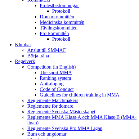
Protestbedömningar
Protokoll
Domarkommittén
Medicinska kommittén
Tävlingskommittén
Pro-kommittén
Protokoll
Klubbar
Anslut till SMMAF
Börja träna
Regelverk
Competition (in English)
The sport MMA
Ranking system
Anti-doping
Code of Conduct
Guidelines for children training in MMA
Reglemente Matchmakers
Reglemente för domare
Reglemente Svenska Mästerskapet
Reglemente MMA Klass-A och MMA Klass-B (MMA-
ligan)
Reglemente Svenska Pro MMA Ligan
Barn och ungdomar