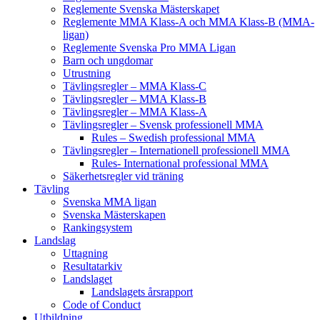
Reglemente Svenska Mästerskapet
Reglemente MMA Klass-A och MMA Klass-B (MMA-
ligan)
Reglemente Svenska Pro MMA Ligan
Barn och ungdomar
Utrustning
Tävlingsregler – MMA Klass-C
Tävlingsregler – MMA Klass-B
Tävlingsregler – MMA Klass-A
Tävlingsregler – Svensk professionell MMA
Rules – Swedish professional MMA
Tävlingsregler – Internationell professionell MMA
Rules- International professional MMA
Säkerhetsregler vid träning
Tävling
Svenska MMA ligan
Svenska Mästerskapen
Rankingsystem
Landslag
Uttagning
Resultatarkiv
Landslaget
Landslagets årsrapport
Code of Conduct
Utbildning