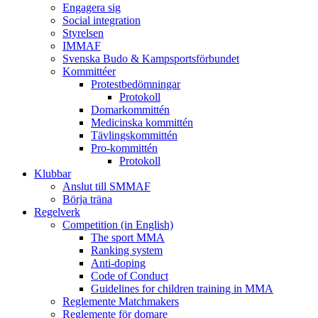
Engagera sig
Social integration
Styrelsen
IMMAF
Svenska Budo & Kampsportsförbundet
Kommittéer
Protestbedömningar
Protokoll
Domarkommittén
Medicinska kommittén
Tävlingskommittén
Pro-kommittén
Protokoll
Klubbar
Anslut till SMMAF
Börja träna
Regelverk
Competition (in English)
The sport MMA
Ranking system
Anti-doping
Code of Conduct
Guidelines for children training in MMA
Reglemente Matchmakers
Reglemente för domare